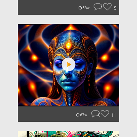
1
5
58w
0
11
67w