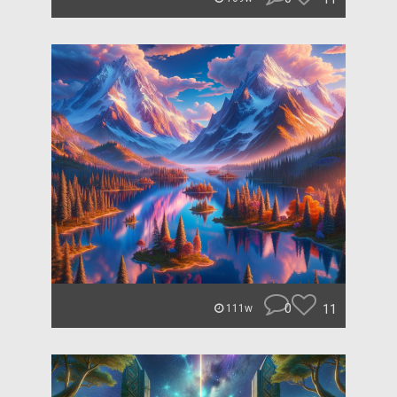
0
11
111w