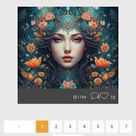
0
10
118w
‹
1
2
3
4
5
6
7