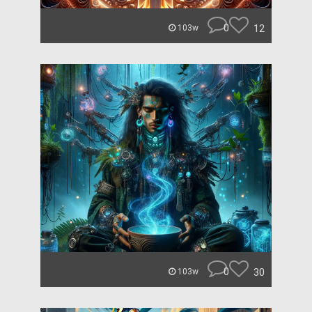
0
12
103w
0
30
103w