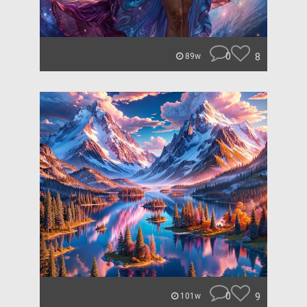
0
8
89w
0
9
101w