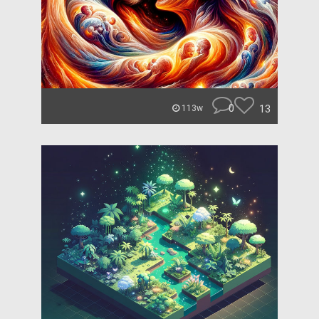
0
13
113w