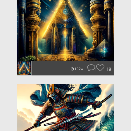
1
18
102w