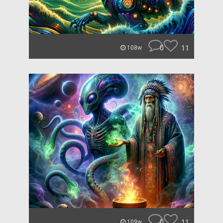
0
11
108w
0
11
109w