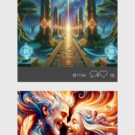
0
10
112w