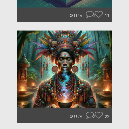
0
11
114w
0
22
115w