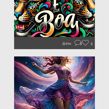
0
5
89w