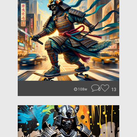
0
13
108w