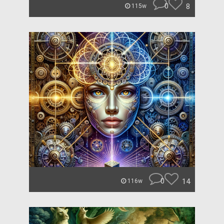
0
8
115w
0
14
116w