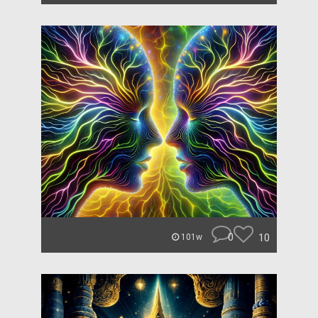
0
10
101w