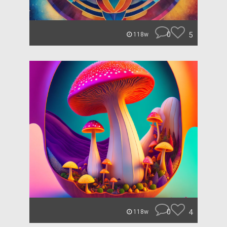
0
5
118w
0
4
118w