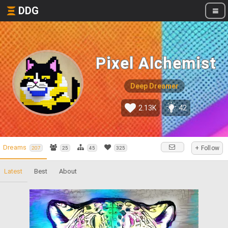
DDG
Pixel Alchemist
Deep Dreamer
2.13K
42
Dreams
+ Follow
207
25
45
325
Latest
Best
About