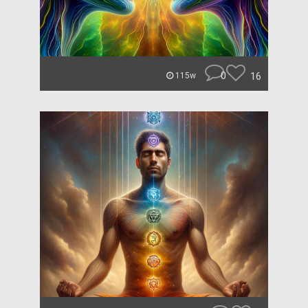
0
16
115w