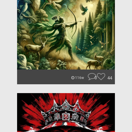
0
44
116w