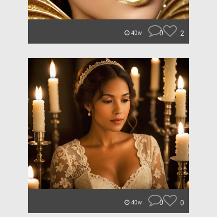
0
2
40w
0
0
40w