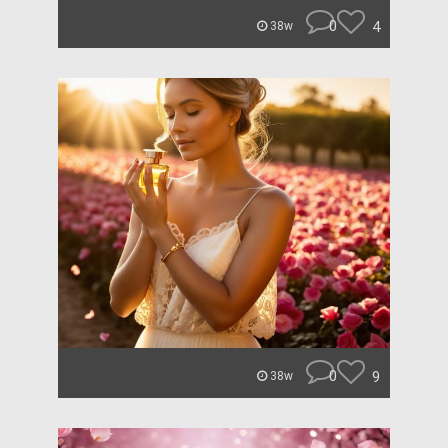
0
4
38w
0
9
38w