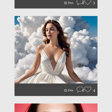
0
3
39w
0
4
39w