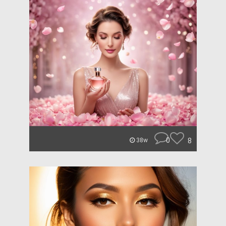
0
8
38w