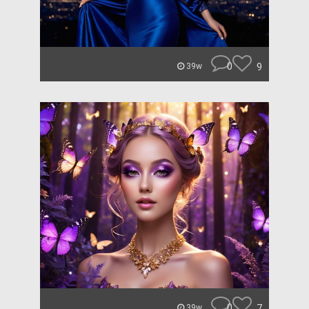
0
9
39w
0
7
39w