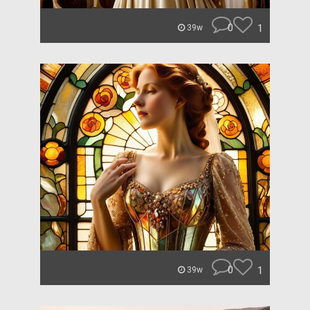
0
1
39w
0
1
39w