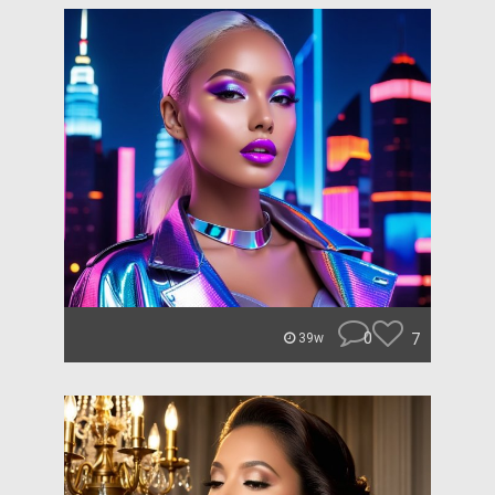
0
7
39w