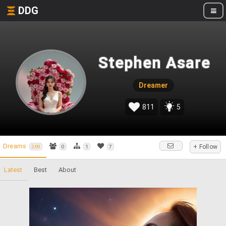
DDG
Stephen Asare
Dreamer
811
5
Dreams
+ Follow
269
0
1
7
Latest
Best
About