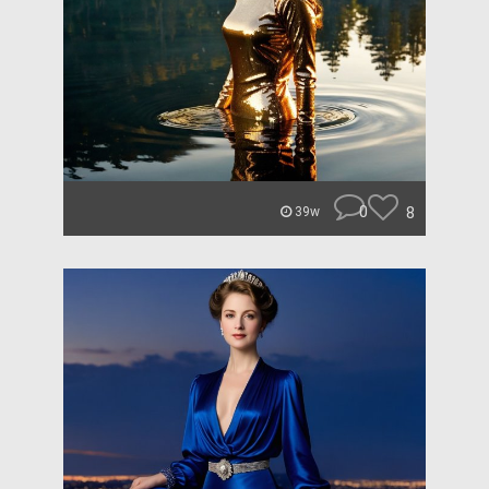
0
8
39w