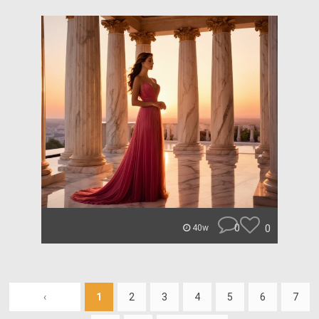
0
0
40w
‹
1
2
3
4
5
6
7