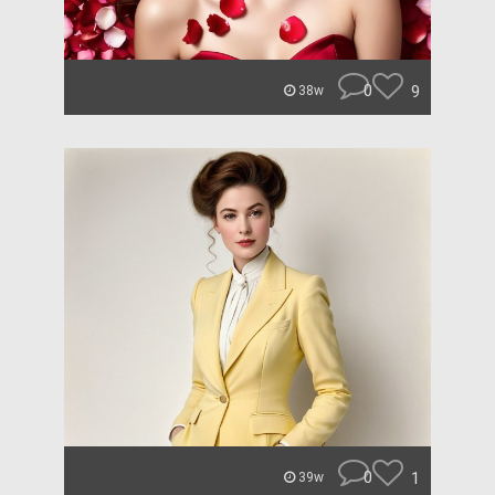
0
9
38w
0
1
39w