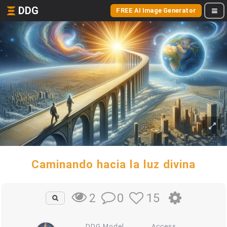
DDG
FREE AI Image Generator
Caminando hacia la luz divina
0
15
2
DDG Model
Access