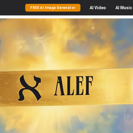
AI
Video
AI
Music
FREE AI Image Generator