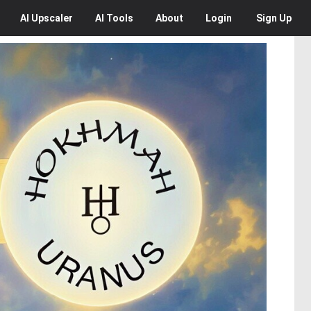
AI
Upscaler
AI
Tools
About
Login
Sign Up