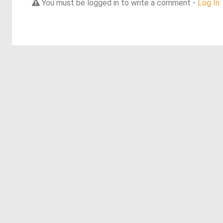
You must be logged in to write a comment -
Log In
Discover more dreams from this artist