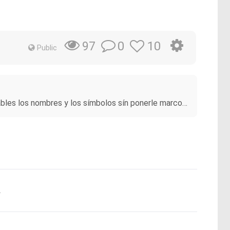
0
10
97
Public
ables los nombres y los símbolos sín ponerle marco…
.