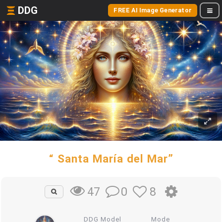
DDG
FREE AI Image Generator
“ Santa María del Mar”
0
8
47
DDG Model
Mode