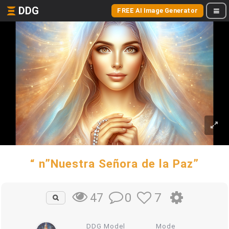
DDG
FREE AI Image Generator
“ n”Nuestra Señora de la Paz”
0
7
47
DDG Model
Mode