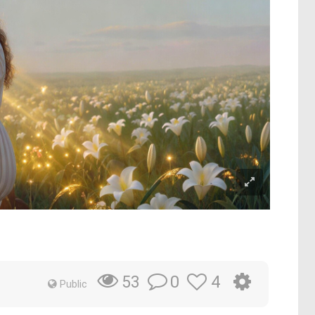
0
4
53
Public