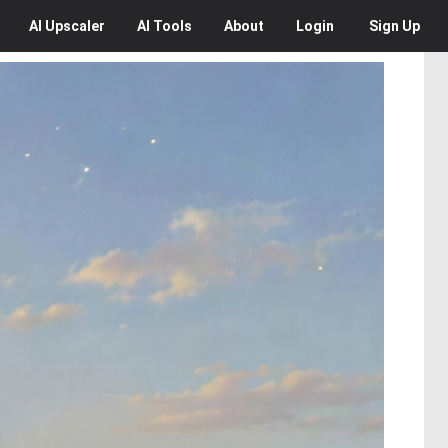
AI
Upscaler
AI
Tools
About
Login
Sign Up