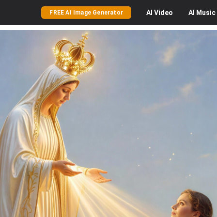
AI
Video
AI
Music
FREE AI Image Generator