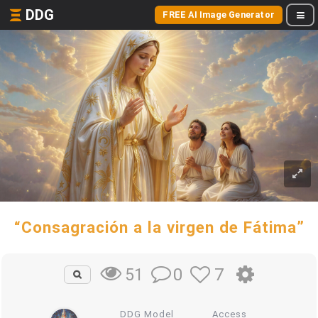
DDG
FREE AI Image Generator
“Consagración a la virgen de Fátima”
0
7
51
DDG Model
Access