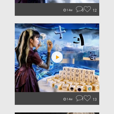
0
12
14w
1
13
14w