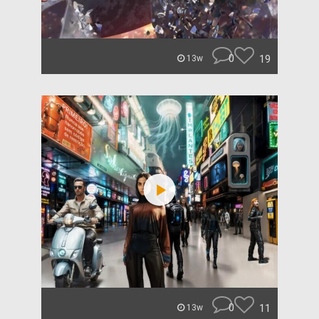
0
19
13w
0
11
13w