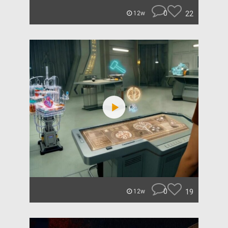
0
22
12w
0
19
12w