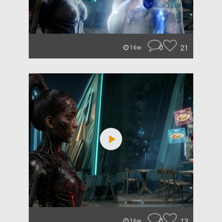
0
21
16w
0
13
16w