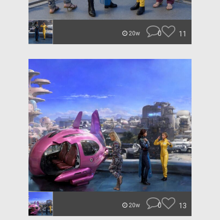
0
11
20w
0
13
20w