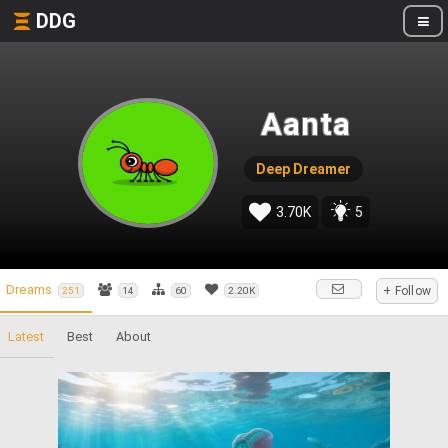
DDG
Aanta
Deep Dreamer
3.70K
5
Dreams
+ Follow
251
14
60
2.20K
Latest
Best
About