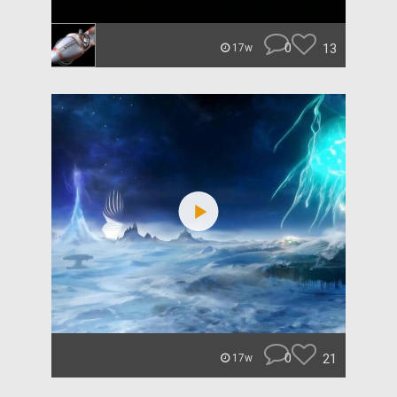
0
13
17w
0
21
17w