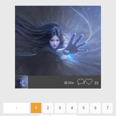
1
33
20w
‹
1
2
3
4
5
6
7