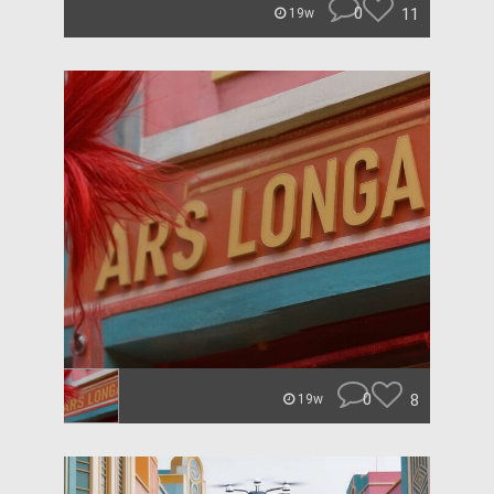
0
11
19w
0
8
19w