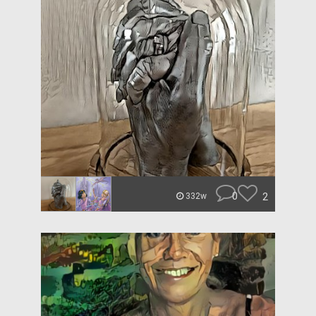
0
2
332w