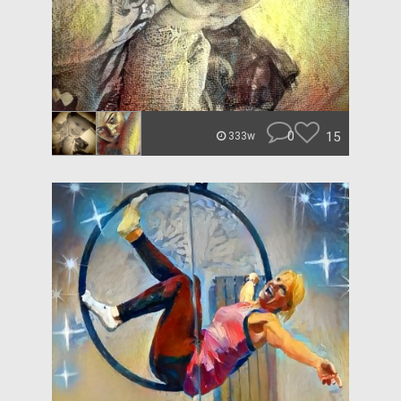
0
15
333w