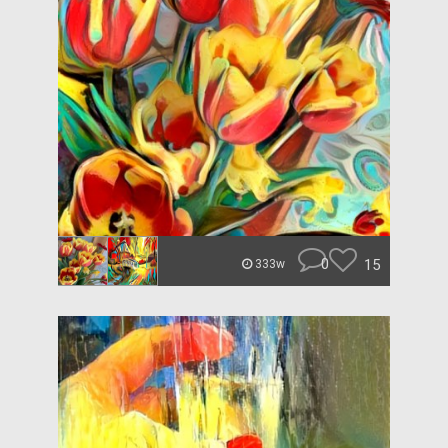
0
15
333w