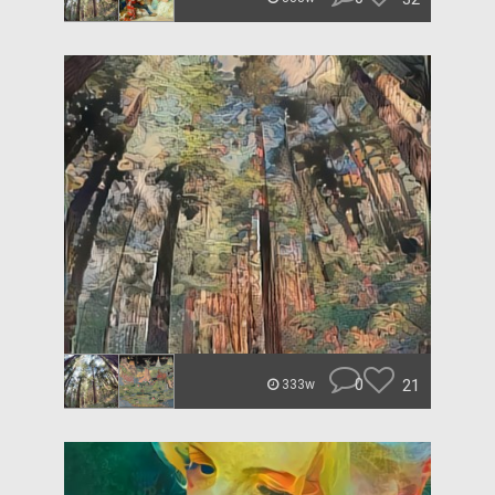
0
21
333w