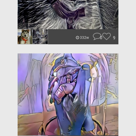
0
9
332w