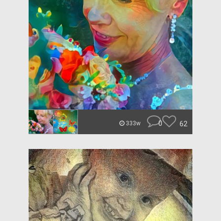
0
62
333w