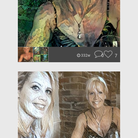
0
7
332w