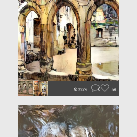
0
58
332w