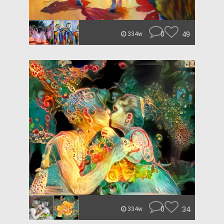
0
49
334w
0
34
334w