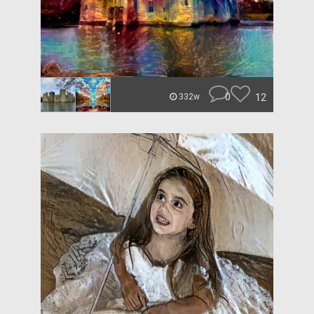
0
12
332w