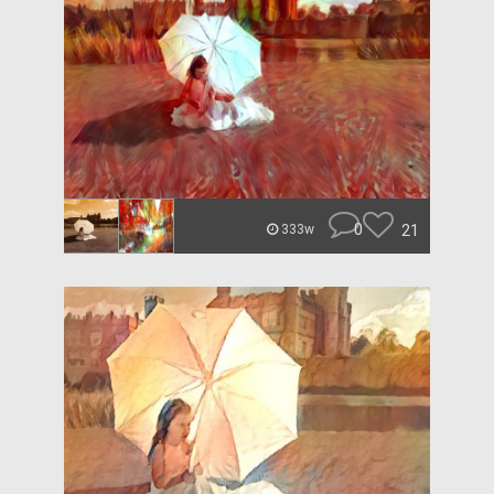
0
21
333w