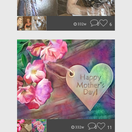
0
6
332w
0
11
332w