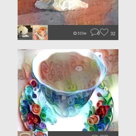
0
32
333w