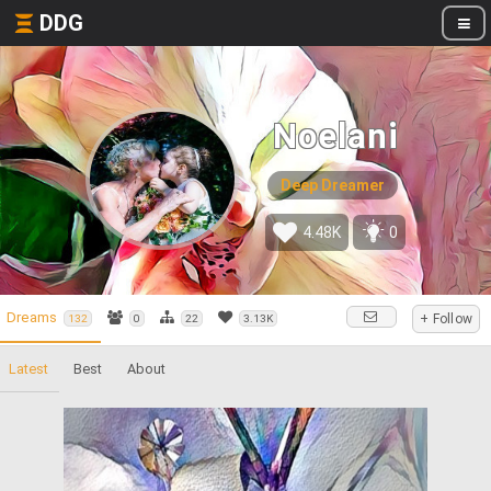
DDG
Noelani
Deep Dreamer
4.48K
0
Dreams
+ Follow
132
0
22
3.13K
Latest
Best
About