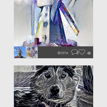
0
48
327w