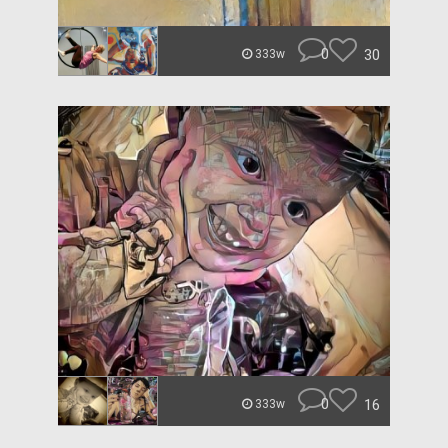
0
30
333w
0
16
333w