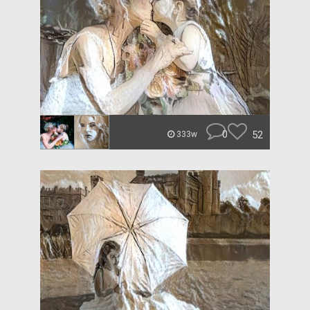
0
52
333w