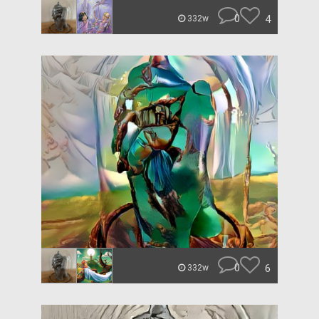
0
4
332w
0
6
332w