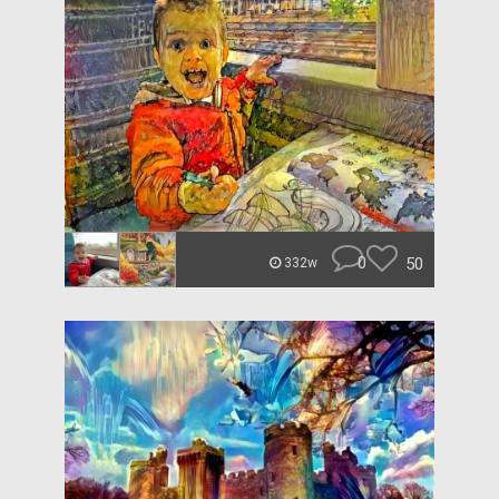
0
50
332w