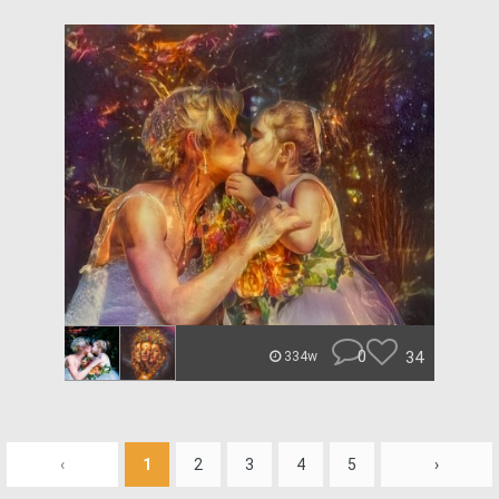
0
34
334w
‹
1
2
3
4
5
›