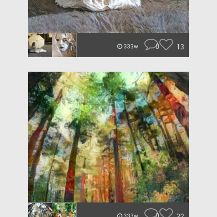
0
13
333w
0
32
333w