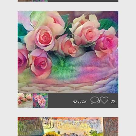
0
22
332w