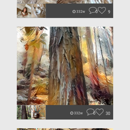
0
9
332w
0
30
332w