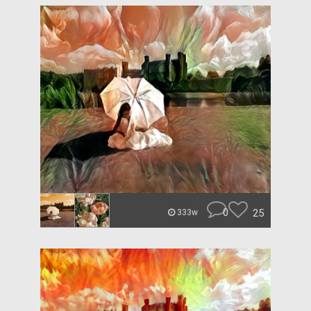
0
25
333w