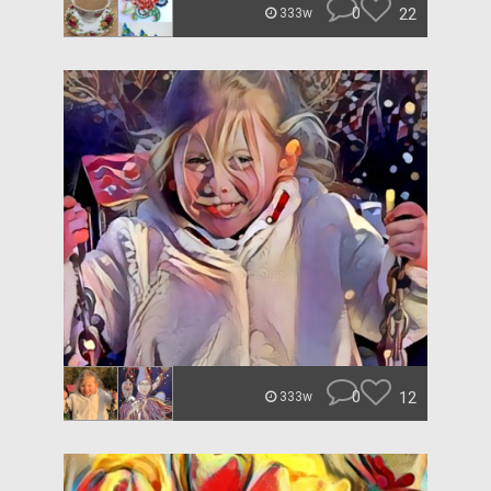
0
22
333w
0
12
333w