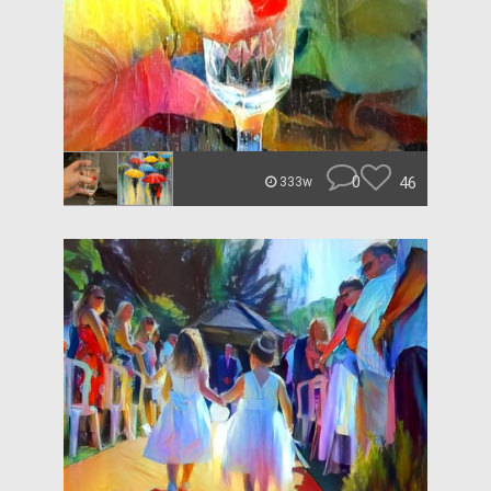
0
46
333w