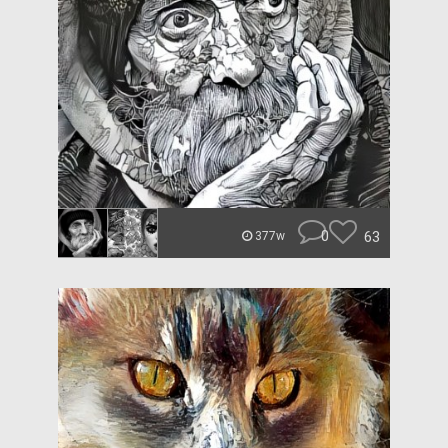
0
63
377w