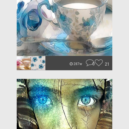
0
21
287w