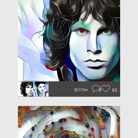
0
85
378w