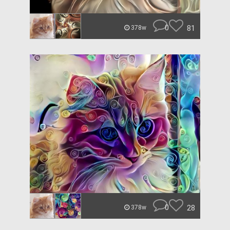
0
81
378w
0
28
378w