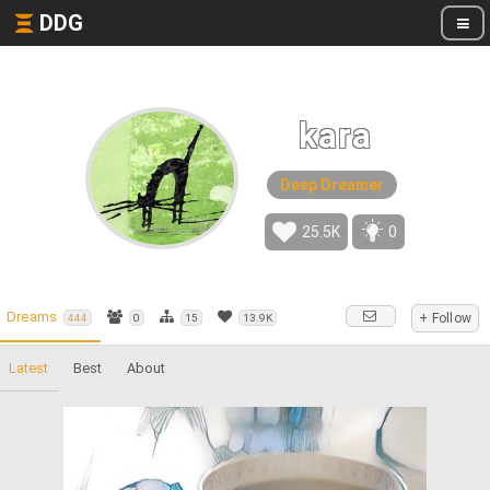
DDG
kara
Deep Dreamer
25.5K
0
Dreams
+ Follow
444
0
15
13.9K
Latest
Best
About