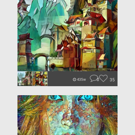
0
35
435w