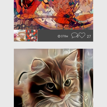
0
27
378w