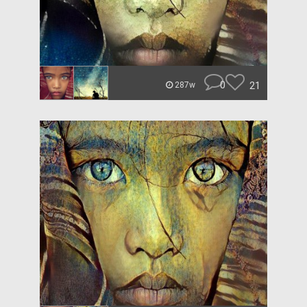
0
21
287w