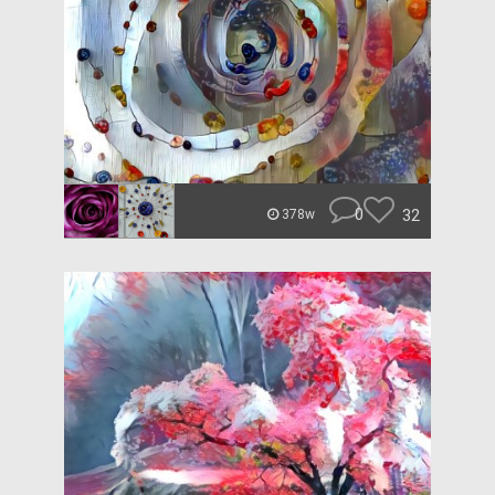
0
32
378w