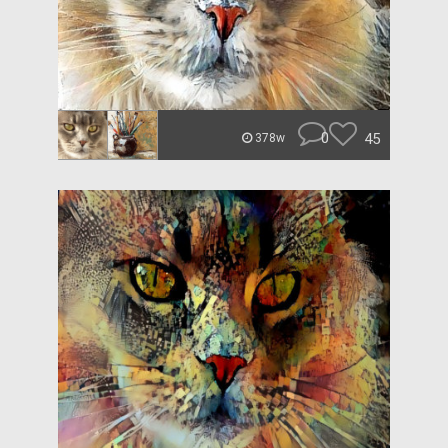
0
45
378w