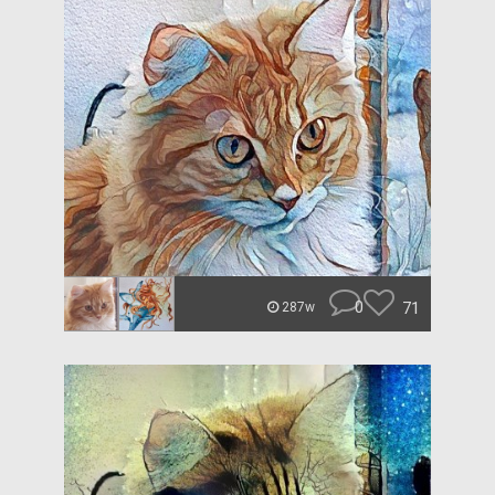
0
71
287w