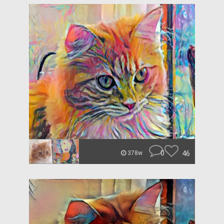
0
46
378w