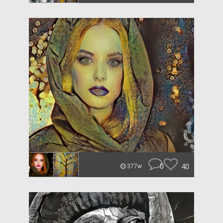
0
40
377w