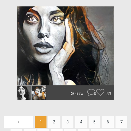
0
33
437w
‹
1
2
3
4
5
6
7