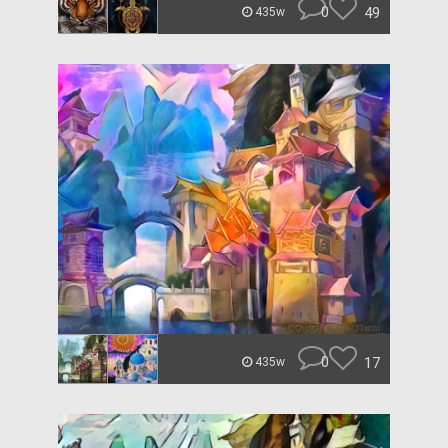
0
49
435w
0
17
435w