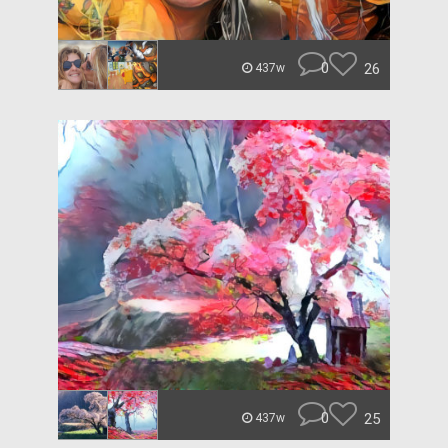
0
26
437w
0
25
437w