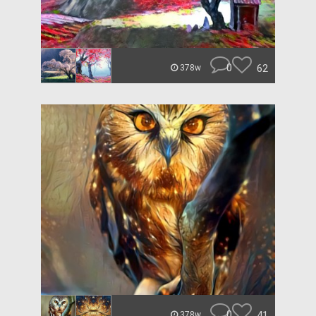
0
62
378w
0
41
378w