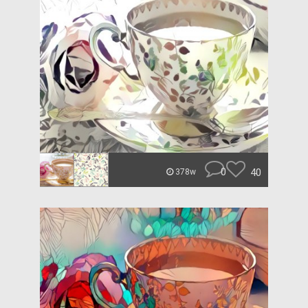
0
40
378w