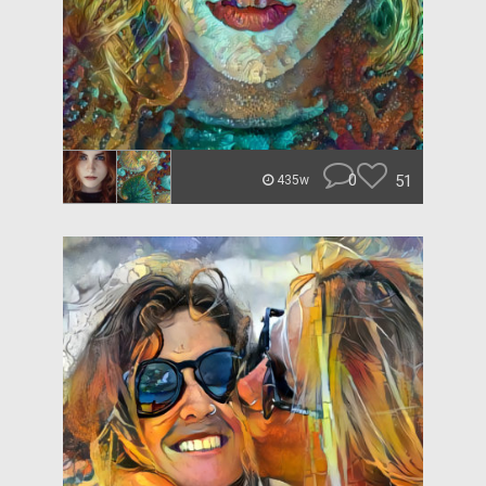
0
51
435w