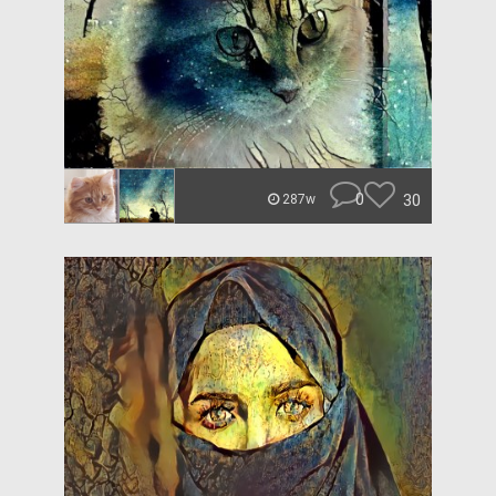
0
30
287w