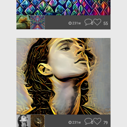
0
55
231w
0
79
231w