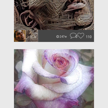
0
110
247w