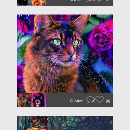
0
90
246w