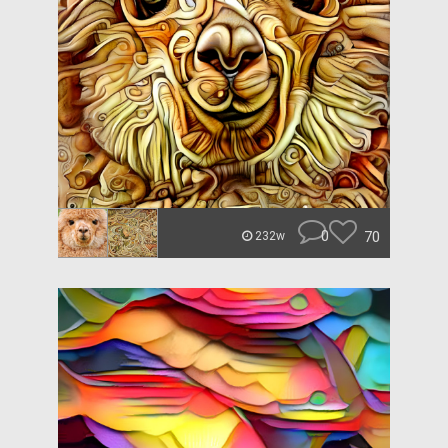
0
70
232w