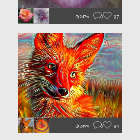
0
97
247w
0
84
249w