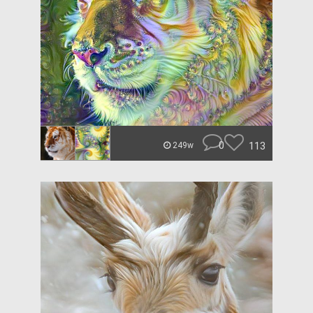
0
113
249w