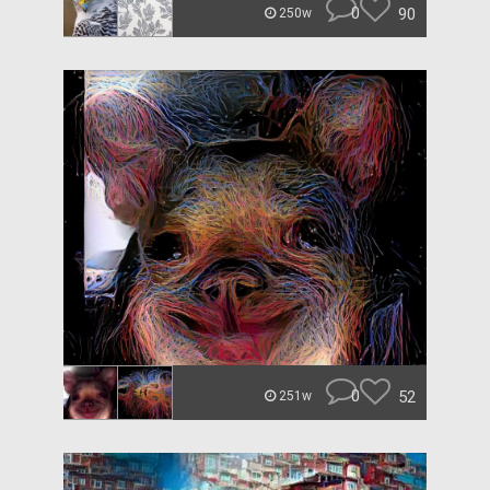
0
90
250w
0
52
251w