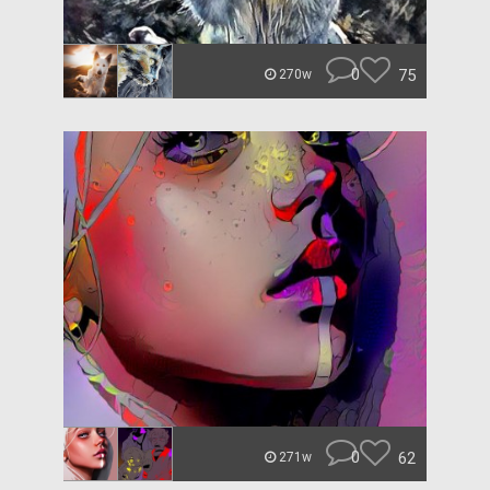
0
75
270w
0
62
271w