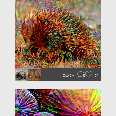
0
73
245w