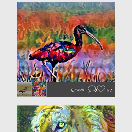
0
82
249w