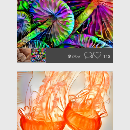
0
113
245w