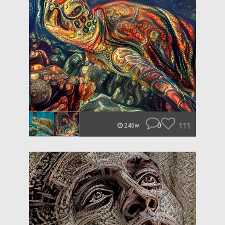
0
111
246w