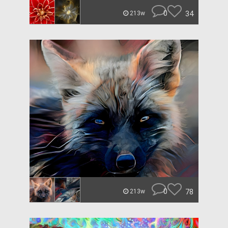
0
34
213w
0
78
213w