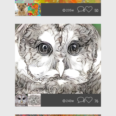
0
50
235w
0
76
243w