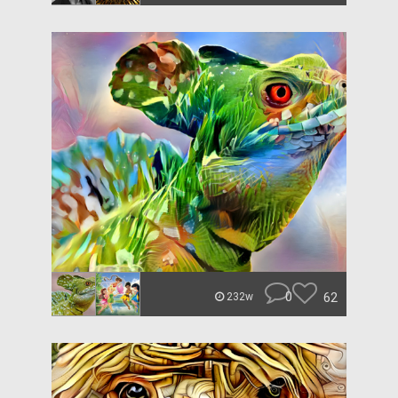
0
62
232w