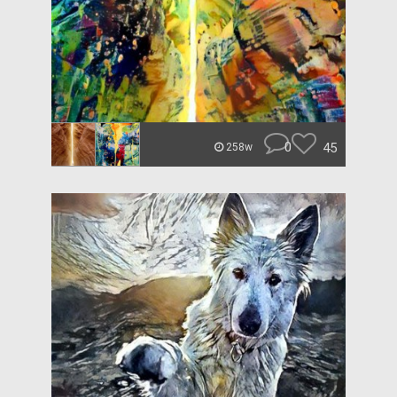
0
45
258w