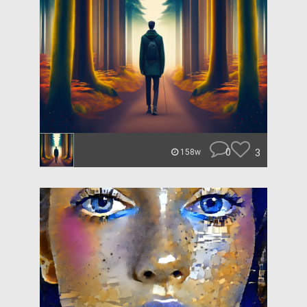
0
3
158w