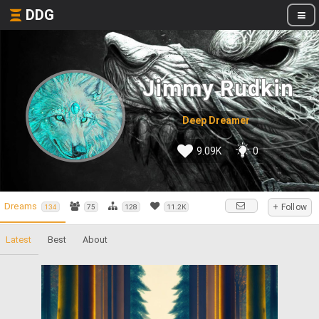
DDG
Jimmy Rudkin
Deep Dreamer
9.09K
0
Dreams
+ Follow
134
75
128
11.2K
Latest
Best
About