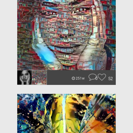
0
52
251w