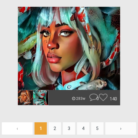
0
140
283w
‹
1
2
3
4
5
›