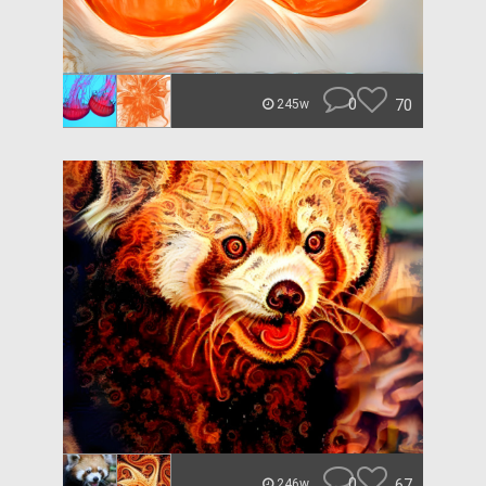
0
70
245w
0
67
246w