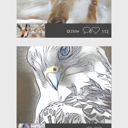
0
112
250w