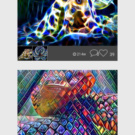
0
39
214w