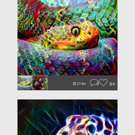
0
84
214w