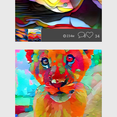
0
34
234w