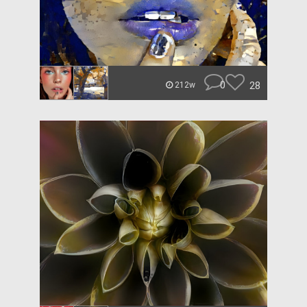
0
28
212w