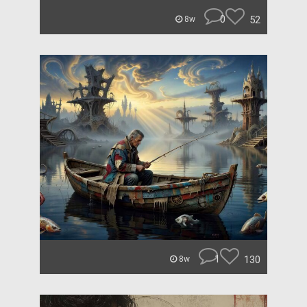
0
52
8w
1
130
8w