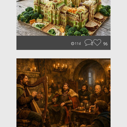
2
96
11d