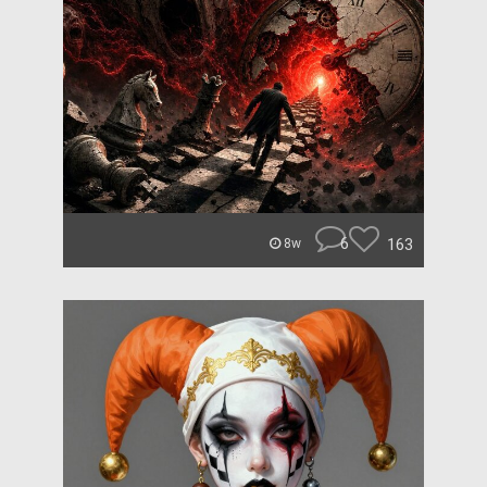
6
163
8w