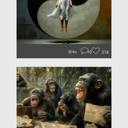
10
218
8w