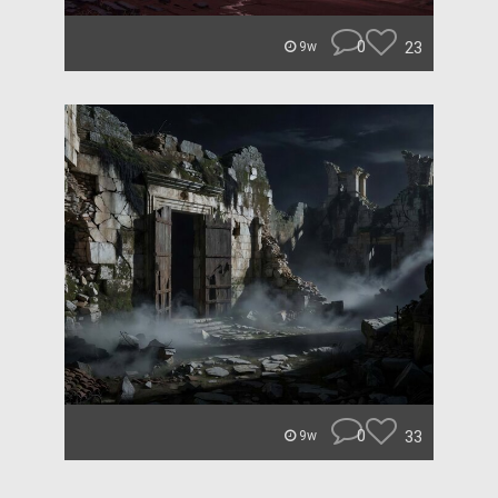
0
23
9w
0
33
9w