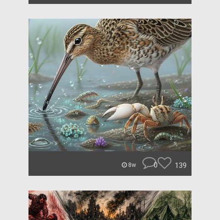
0
139
8w