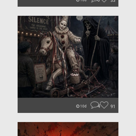
0
33
10d
4
91
10d