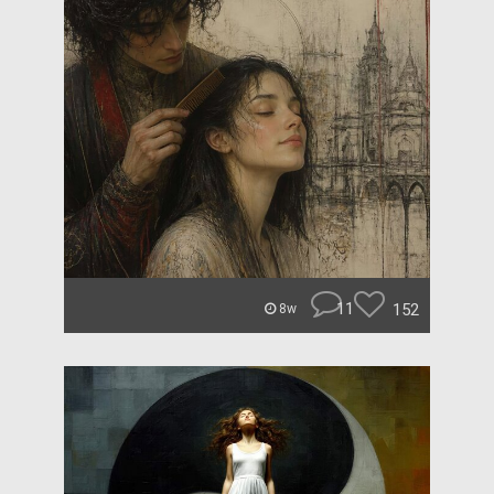
11
152
8w