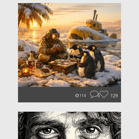
5
129
11d