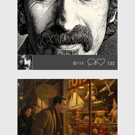
3
133
11d