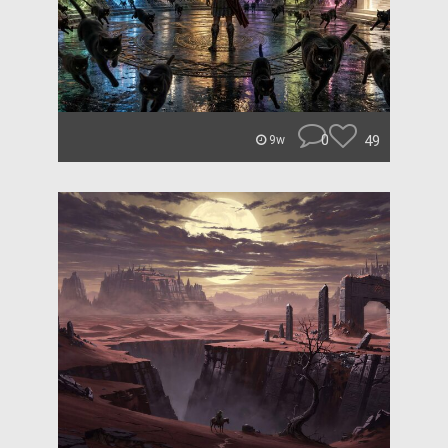
0
49
9w