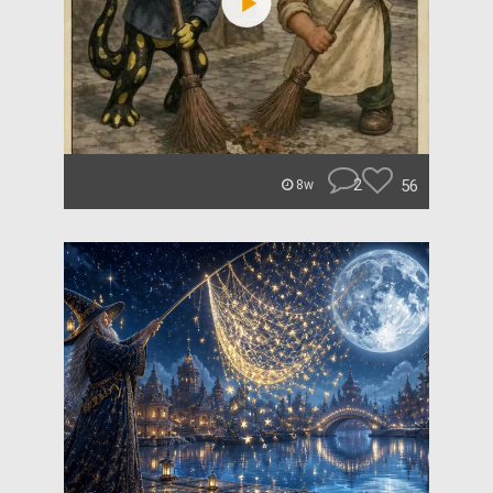
2
56
8w