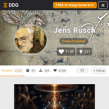
DDG
FREE AI Image Generator
Jens Rusch
Deep Dreamer
31.8K
227
Dreams
+ Follow
2.42K
57
223
8.10K