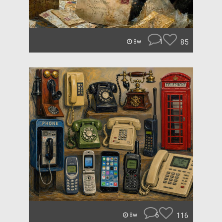
1
85
8w
6
116
8w