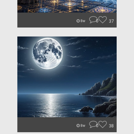
0
37
8w
0
38
8w