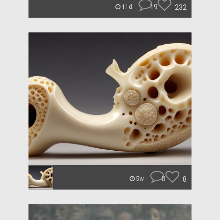
19
232
11d
0
8
5w