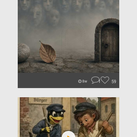
1
59
8w