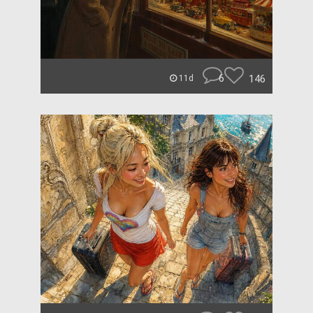
6
146
11d