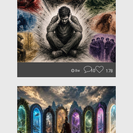
10
178
8w