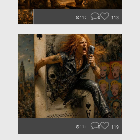
0
113
11d
0
119
11d