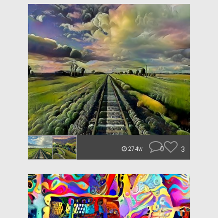
0
3
274w