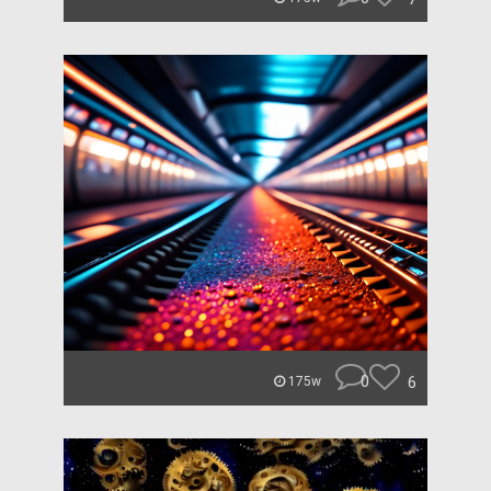
0
6
175w