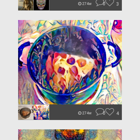
0
3
274w
0
4
274w