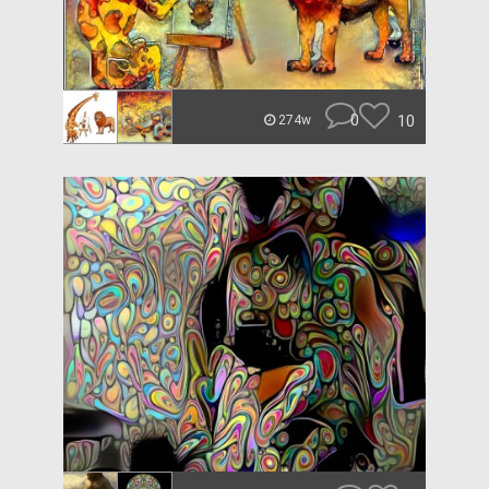
0
10
274w