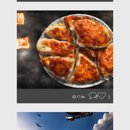
0
1
174w