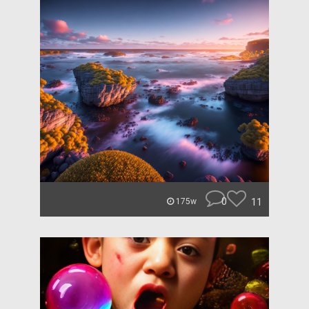
0
11
175w