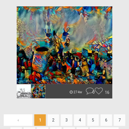
0
16
274w
‹
1
2
3
4
5
6
7