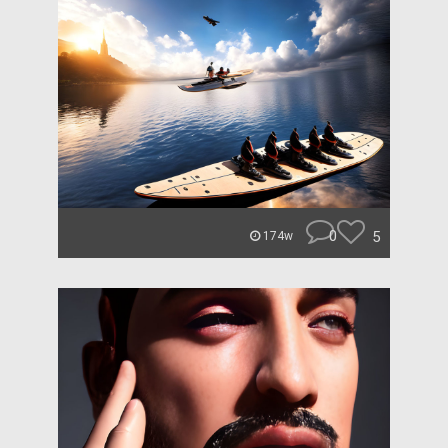
0
5
174w