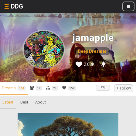
DDG
jamapple
Deep Dreamer
2.03K
1
Dreams
+ Follow
444
12
24
152
Latest
Best
About