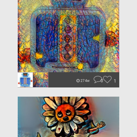
0
1
274w