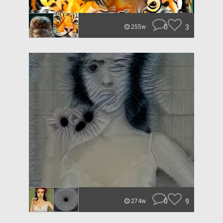
0
3
255w
0
9
274w