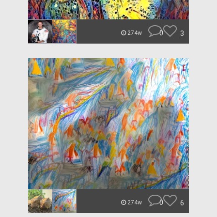
0
3
274w
0
6
274w