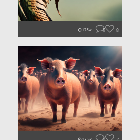
0
8
175w
0
7
175w