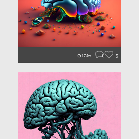
0
5
174w