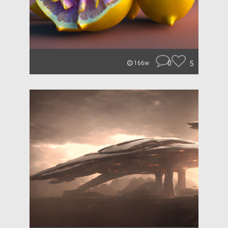
0
5
166w