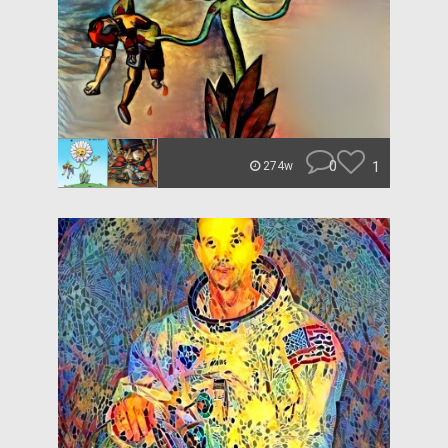
0
1
274w