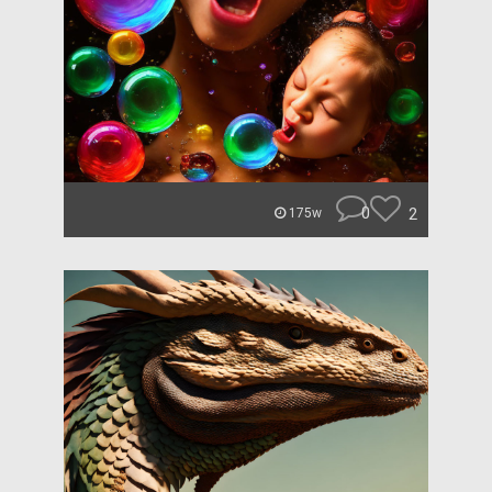
0
2
175w