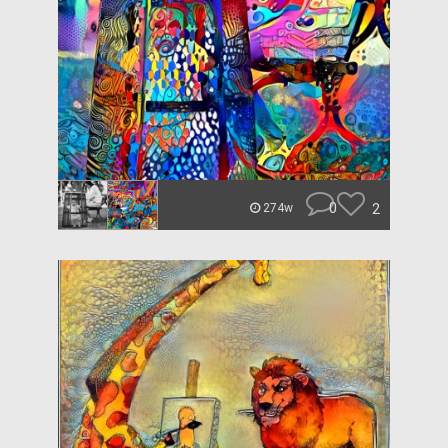
0
2
274w