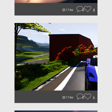
0
8
174w
0
6
174w