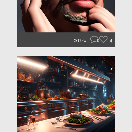
0
4
174w