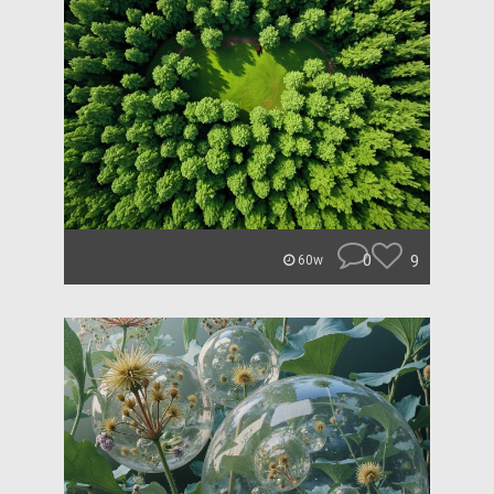
0
9
60w