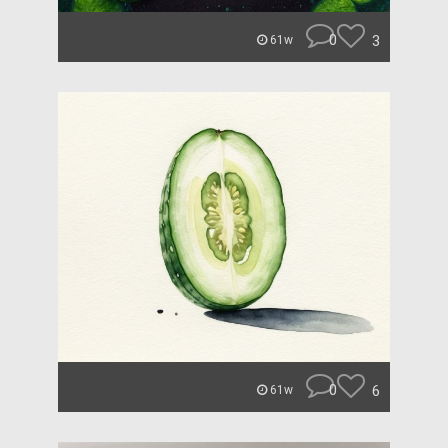
0
3
61w
0
6
61w