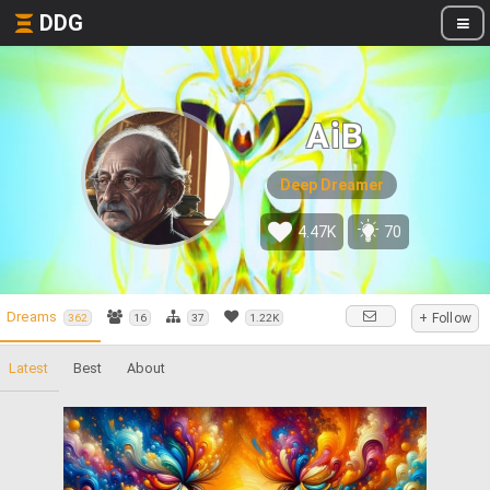
DDG
AiB
Deep Dreamer
4.47K
70
Dreams
+ Follow
362
16
37
1.22K
Latest
Best
About