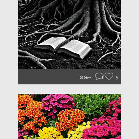
0
5
66w