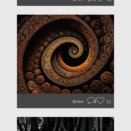
0
11
66w