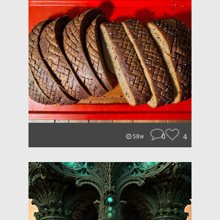
0
4
58w