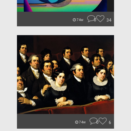
0
34
74w
0
6
74w