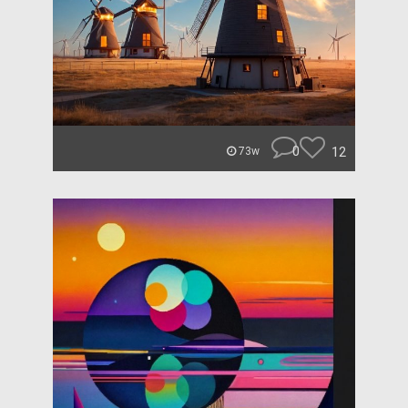
0
12
73w