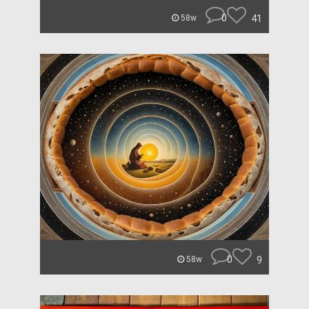
0
41
58w
0
9
58w