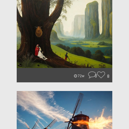
0
8
72w