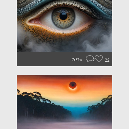
2
22
67w