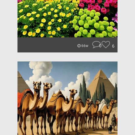
0
6
66w