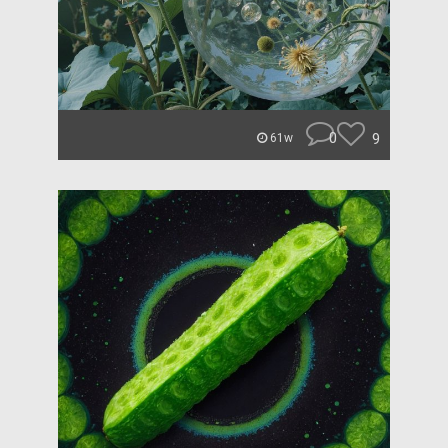
0
9
61w