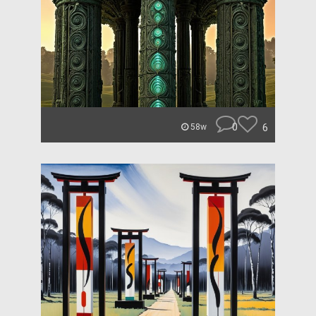
0
6
58w