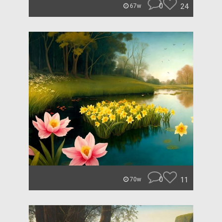
0
24
67w
0
11
70w