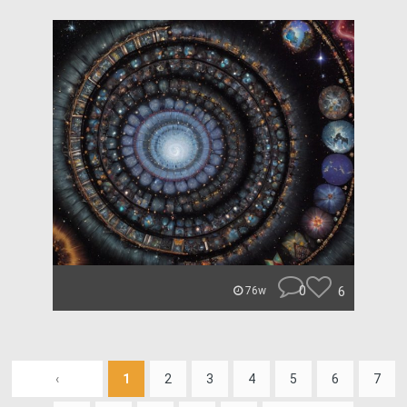
0
6
76w
‹
1
2
3
4
5
6
7