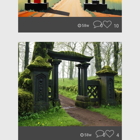
0
10
58w
0
4
58w