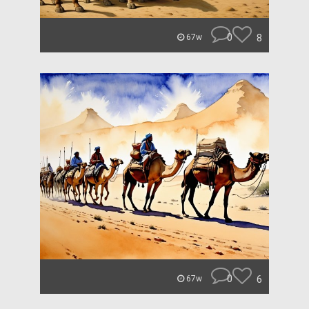
0
8
67w
0
6
67w