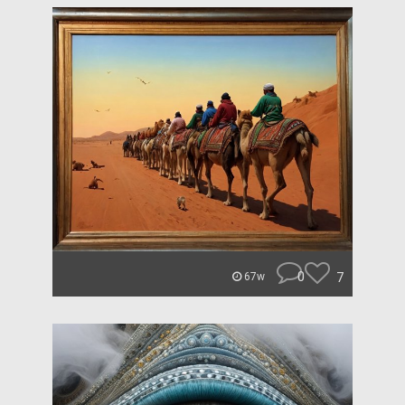
0
7
67w