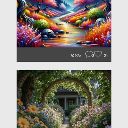
0
32
63w