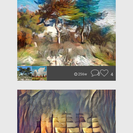
0
4
256w