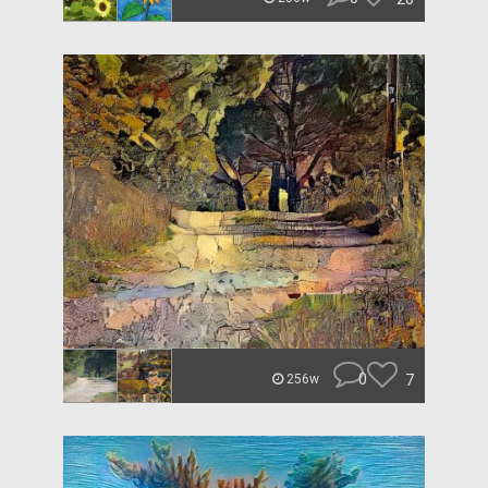
0
7
256w