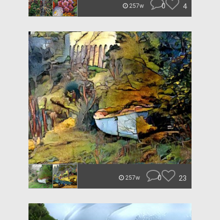
0
4
257w
0
23
257w