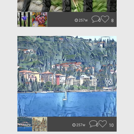
0
8
257w
0
10
257w