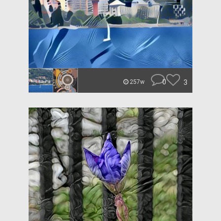
0
3
257w