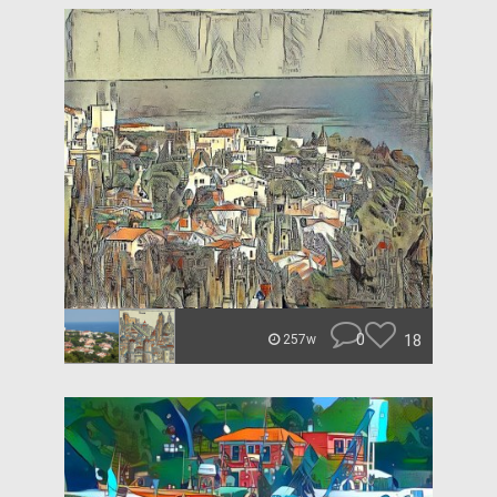
0
18
257w