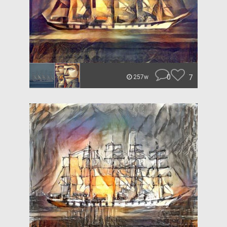
0
7
257w