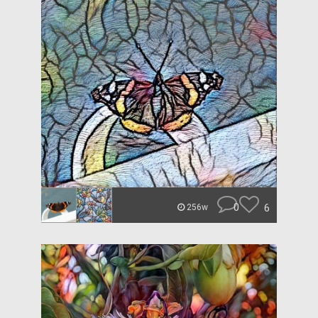
0
6
256w