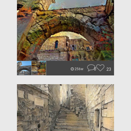
0
23
256w