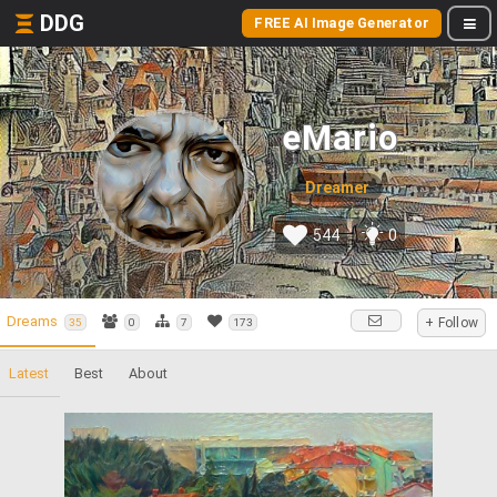
DDG
FREE AI Image Generator
eMario
Dreamer
544
0
Dreams
+ Follow
35
0
7
173
Latest
Best
About