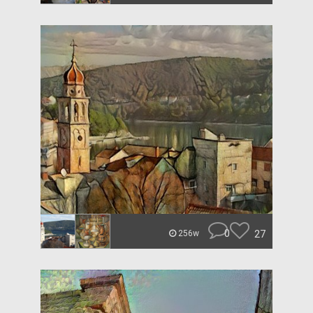
0
27
256w