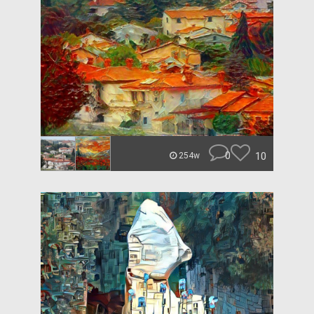
0
10
254w