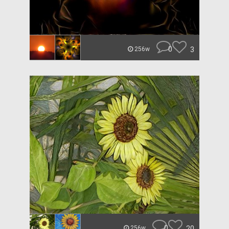
0
3
256w
0
20
256w