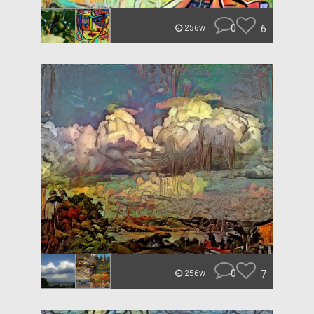
0
6
256w
0
7
256w