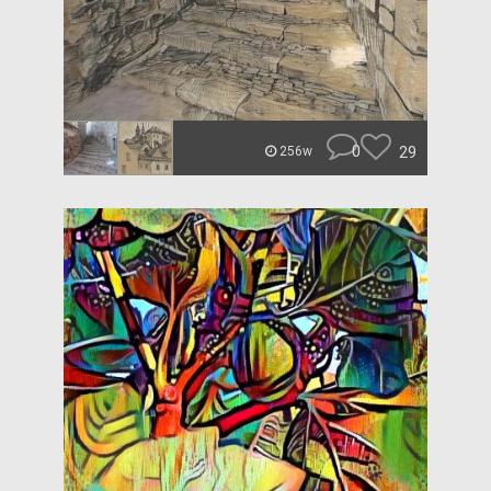
0
29
256w