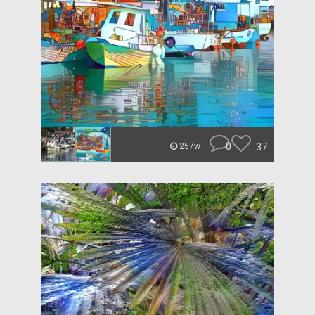
0
37
257w