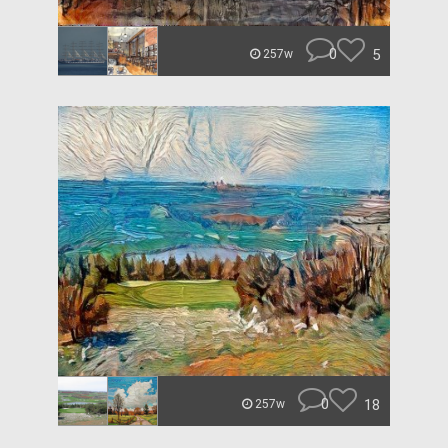
0
5
257w
0
18
257w