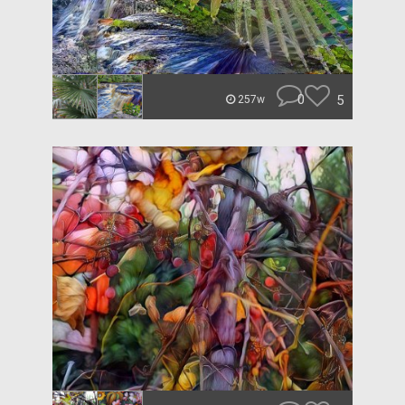
0
5
257w