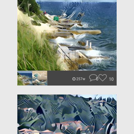
0
10
257w