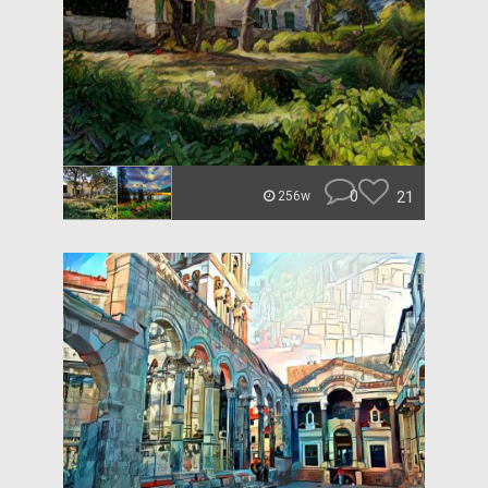
0
21
256w