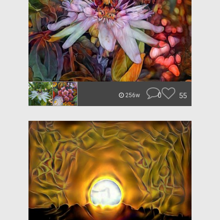
0
55
256w