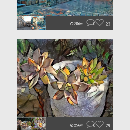
0
23
256w
0
29
256w