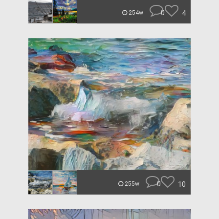
0
4
254w
0
10
255w