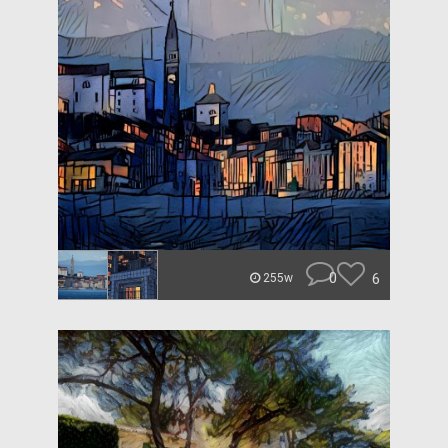
0
6
255w