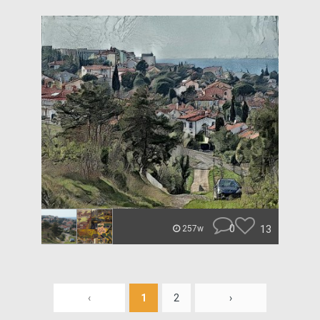
0
13
257w
‹
1
2
›