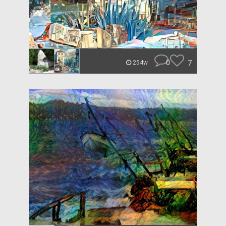
0
7
254w