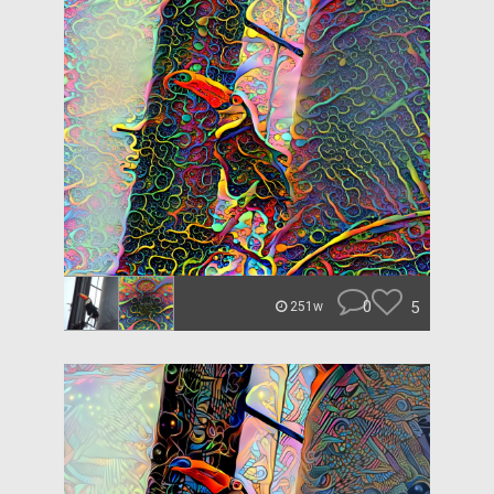
0
5
251w