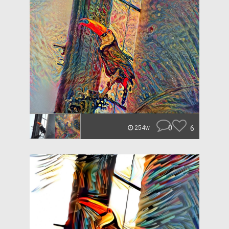
0
6
254w