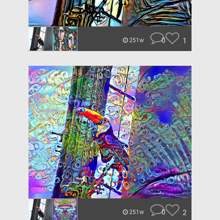
0
1
251w
0
2
251w