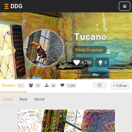
DDG
Tucano
Deep Dreamer
4.28K
0
Dreams
+ Follow
451
19
38
1.28K
Latest
Best
About