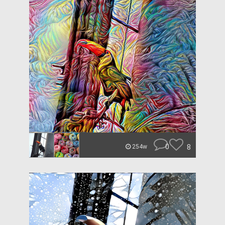
0
8
254w