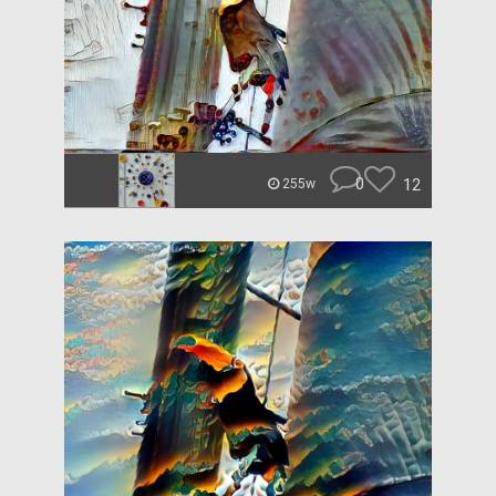
0
12
255w