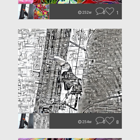
0
1
252w
0
8
254w