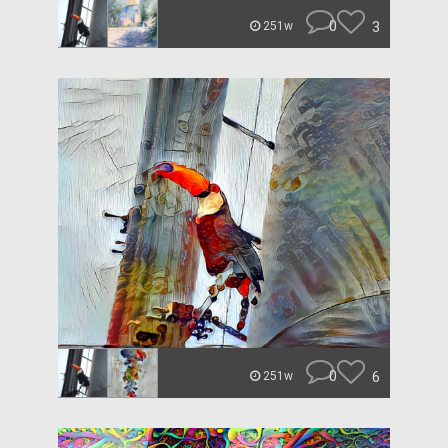
0
3
251w
0
6
251w