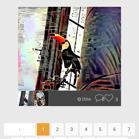
0
3
255w
‹
1
2
3
4
5
6
7