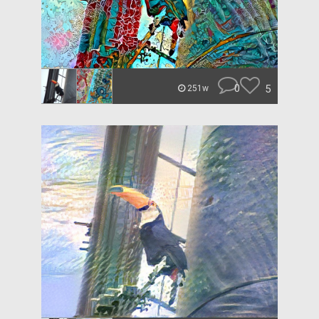
0
5
251w