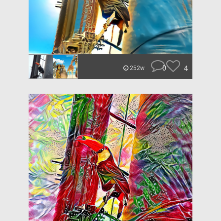
0
4
252w