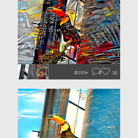
0
10
252w