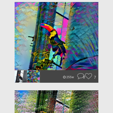
0
7
255w