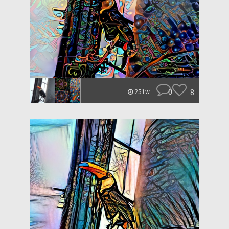
0
8
251w