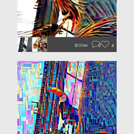
0
4
254w