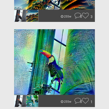
0
3
255w
0
1
255w