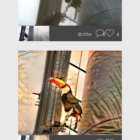
0
4
255w