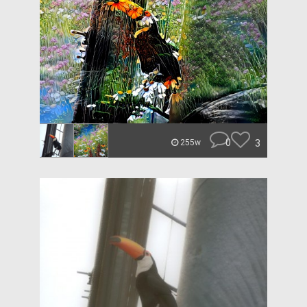
0
3
255w