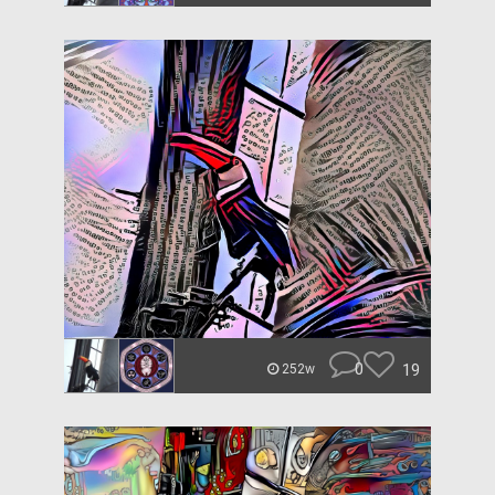
0
19
252w