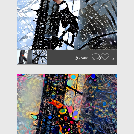
0
5
254w