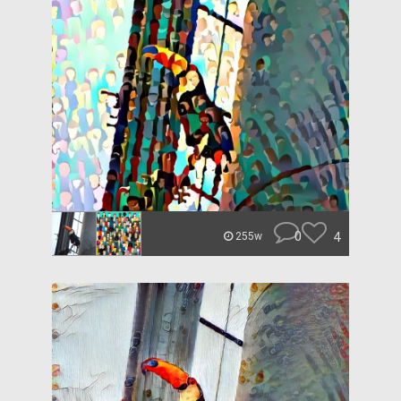
0
4
255w