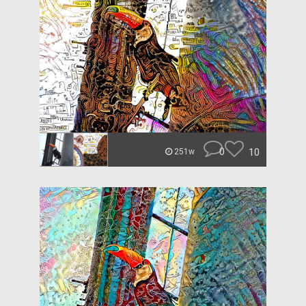
0
10
251w