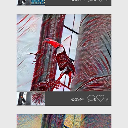
0
6
254w