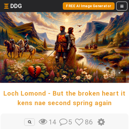
DDG
FREE AI Image Generator
Loch Lomond - But the broken heart it
kens nae second spring again
5
86
14