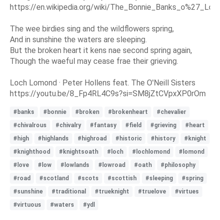
https://en.wikipedia.org/wiki/The_Bonnie_Banks_o%27_Lo
The wee birdies sing and the wildflowers spring,
And in sunshine the waters are sleeping.
But the broken heart it kens nae second spring again,
Though the waeful may cease frae their grieving.
Loch Lomond · Peter Hollens feat. The O'Neill Sisters
https://youtu.be/8_Fp4RL4C9s?si=SM8jZtCVpxXP0rOm
#banks
#bonnie
#broken
#brokenheart
#chevalier
#chivalrous
#chivalry
#fantasy
#field
#grieving
#heart
#high
#highlands
#highroad
#historic
#history
#knight
#knighthood
#knightsoath
#loch
#lochlomond
#lomond
#love
#low
#lowlands
#lowroad
#oath
#philosophy
#road
#scotland
#scots
#scottish
#sleeping
#spring
#sunshine
#traditional
#trueknight
#truelove
#virtues
#virtuous
#waters
#ydl