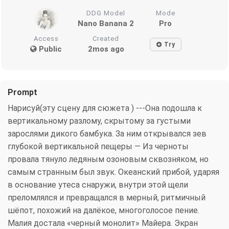
DDG Model
Mode
Nano Banana 2
Pro
Access
Created
Try
Public
2mos ago
Prompt
Нарисуй(эту сцену для сюжета ) ---Она подошла к
вертикальному разлому, скрытому за густыми
зарослями дикого бамбука. За ним открывался зев
глубокой вертикальной пещеры — Из черноты
провала тянуло ледяным озоновым сквозняком, но
самым странным был звук. Океанский прибой, ударяя
в основание утеса снаружи, внутри этой щели
преломлялся и превращался в мерный, ритмичный
шёпот, похожий на далёкое, многоголосое пение.
Малия достала «черный монолит» Майера. Экран