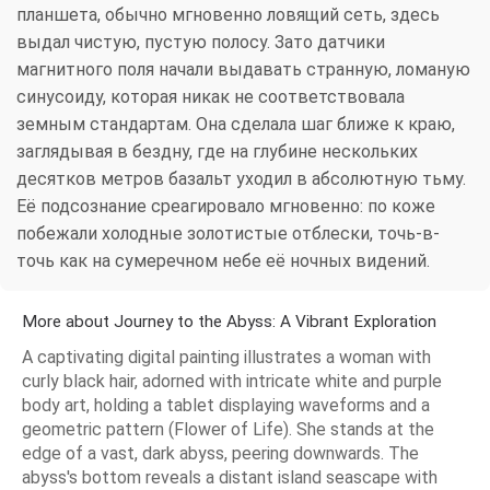
планшета, обычно мгновенно ловящий сеть, здесь
выдал чистую, пустую полосу. Зато датчики
магнитного поля начали выдавать странную, ломаную
синусоиду, которая никак не соответствовала
земным стандартам. Она сделала шаг ближе к краю,
заглядывая в бездну, где на глубине нескольких
десятков метров базальт уходил в абсолютную тьму.
Её подсознание среагировало мгновенно: по коже
побежали холодные золотистые отблески, точь-в-
точь как на сумеречном небе её ночных видений.
More about Journey to the Abyss: A Vibrant Exploration
A captivating digital painting illustrates a woman with
curly black hair, adorned with intricate white and purple
body art, holding a tablet displaying waveforms and a
geometric pattern (Flower of Life). She stands at the
edge of a vast, dark abyss, peering downwards. The
abyss's bottom reveals a distant island seascape with