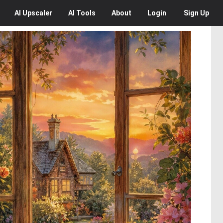
AI
Upscaler
AI
Tools
About
Login
Sign Up