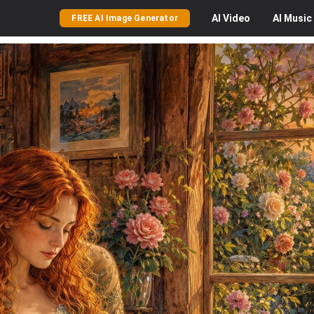
AI
Video
AI
Music
FREE AI Image Generator