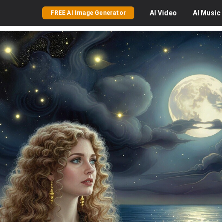
AI
Video
AI
Music
FREE AI Image Generator