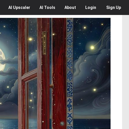
AI
Upscaler
AI
Tools
About
Login
Sign Up