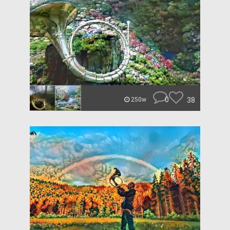
0
38
250w