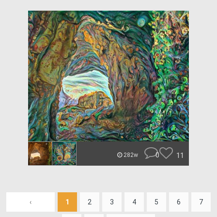
0
11
282w
‹
1
2
3
4
5
6
7