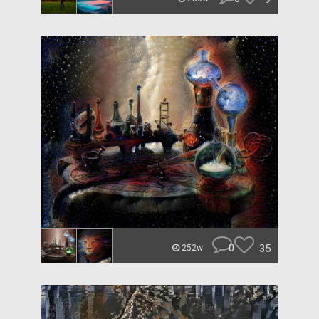
0
35
252w