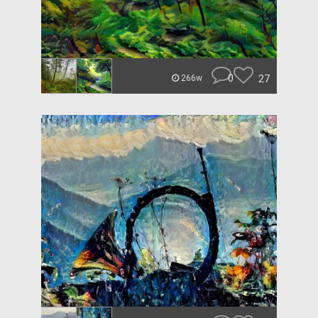
0
27
266w