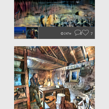
0
7
247w