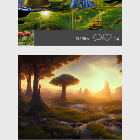
0
14
195w