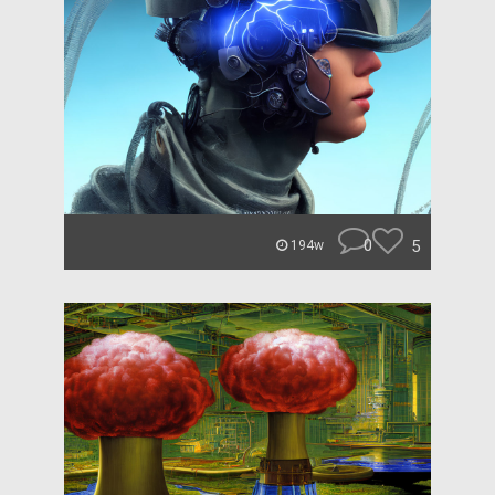
0
5
194w