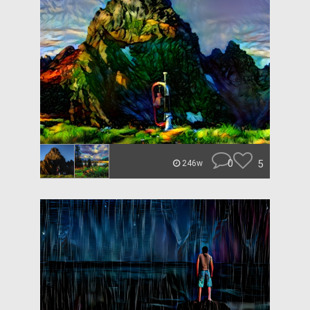
0
5
246w