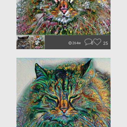
0
25
264w