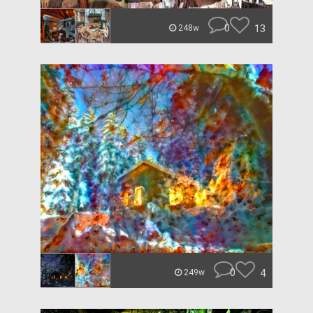
0
13
248w
0
4
249w