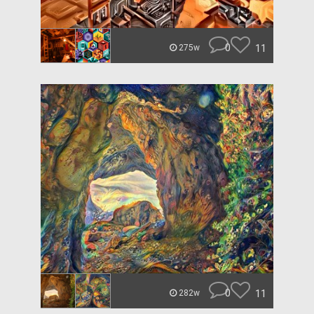
0
11
275w
0
11
282w