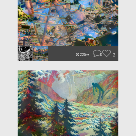
0
2
225w