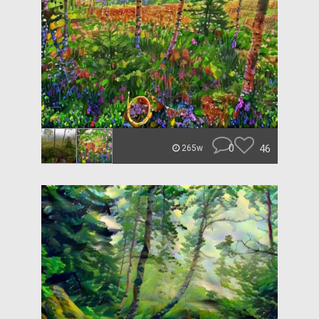
0
46
265w