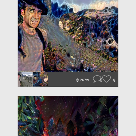
0
9
267w