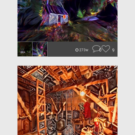
0
9
273w