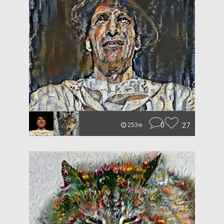
0
27
253w