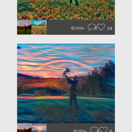
0
34
250w
0
9
250w