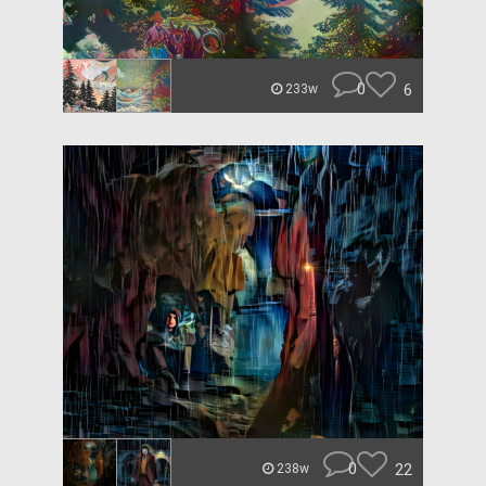
0
6
233w
0
22
238w