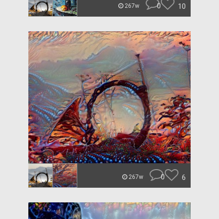
0
10
267w
0
6
267w