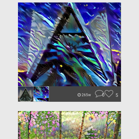
0
5
265w