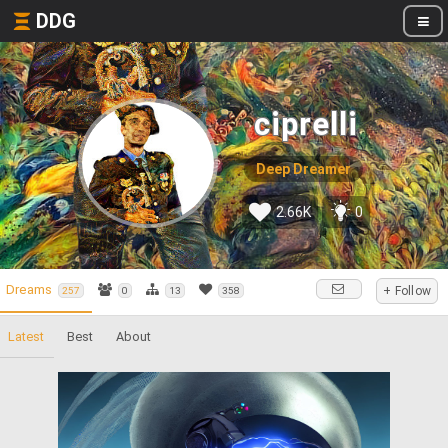
DDG
ciprelli
Deep Dreamer
2.66K
0
Dreams
+ Follow
257
0
13
358
Latest
Best
About