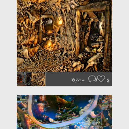
0
2
221w