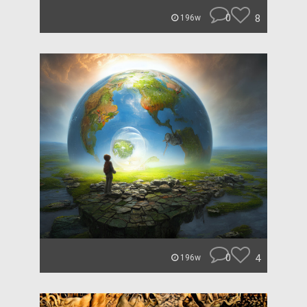
0
8
196w
0
4
196w