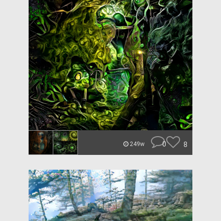
0
8
249w