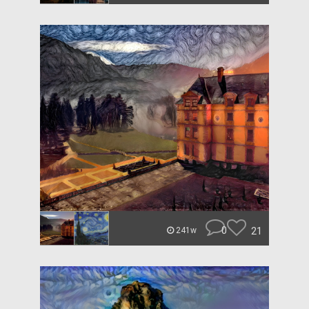
0
21
241w