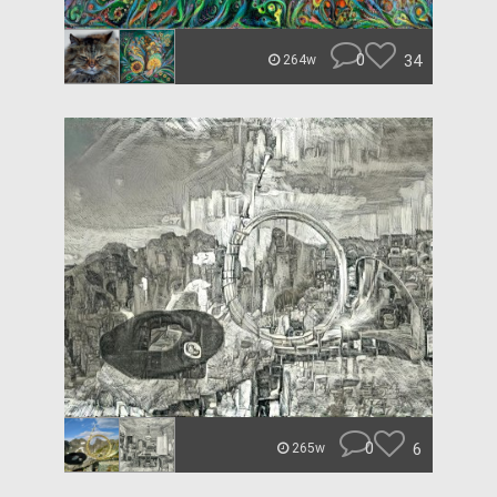
0
34
264w
0
6
265w