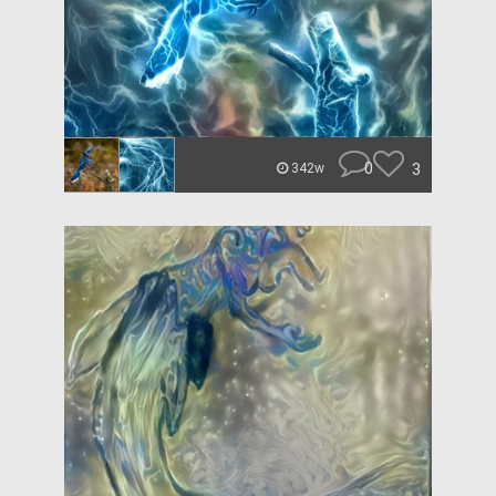
0
3
342w