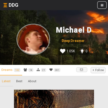
DDG
Michael D
Deep Dreamer
1.05K
0
Dreams
+ Follow
162
14
21
301
Latest
Best
About