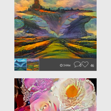
0
46
344w