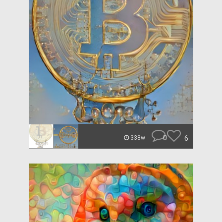
0
6
338w