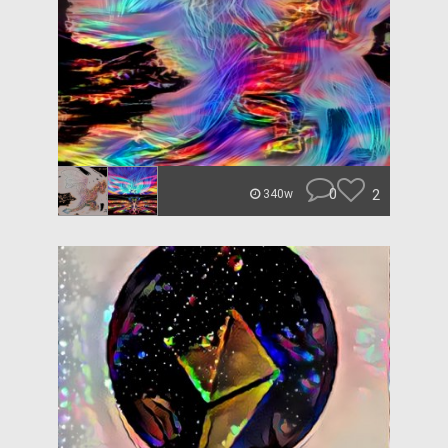
0
2
340w