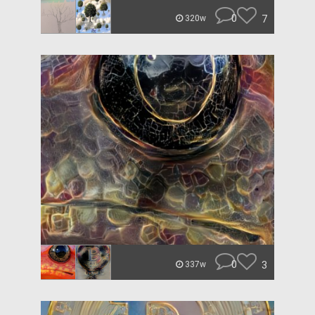
0
7
320w
0
3
337w