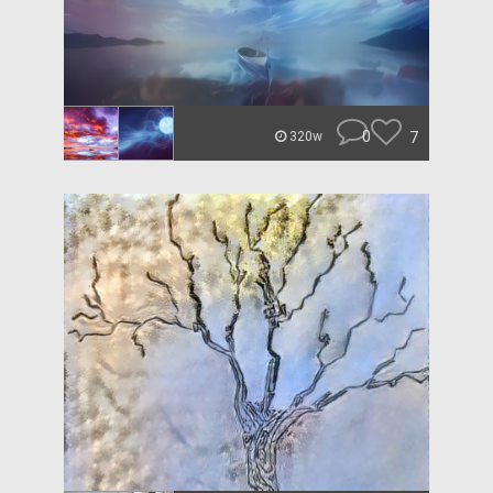
0
7
320w