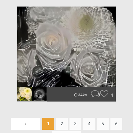
0
4
344w
‹
1
2
3
4
5
6