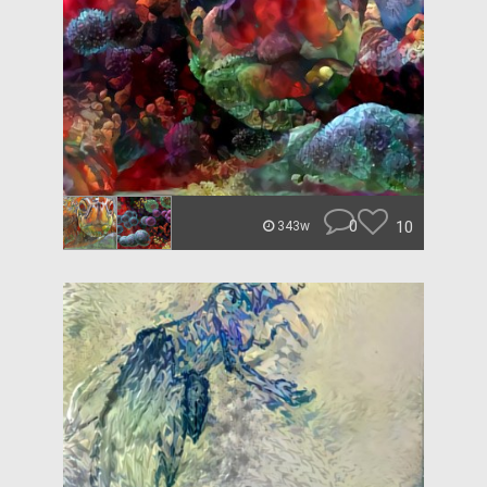
0
10
343w