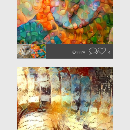
0
4
338w