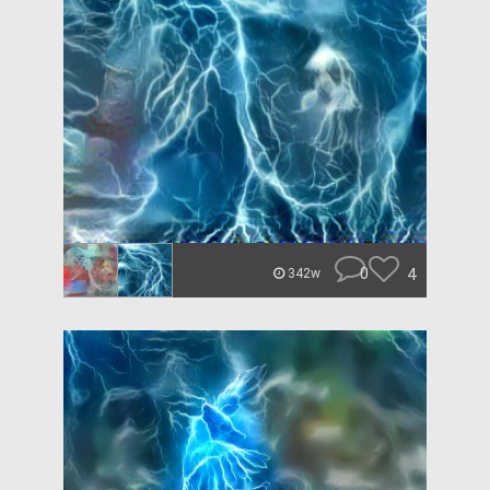
0
4
342w