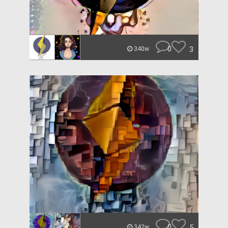
0
3
340w
0
5
342w