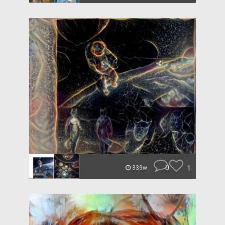
0
1
339w