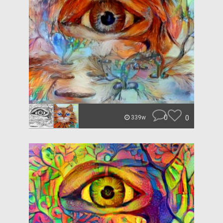
0
0
339w