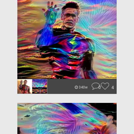
0
4
340w