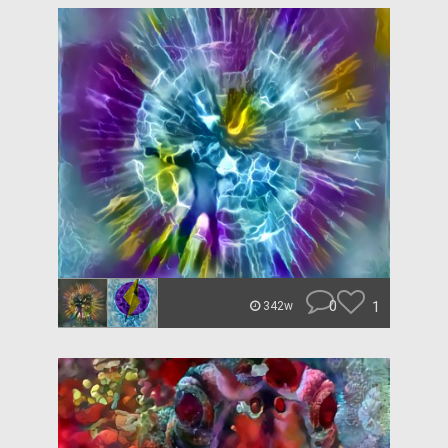
0
1
342w