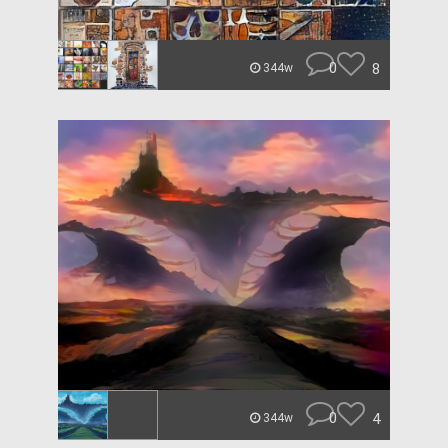
0
8
344w
0
4
344w