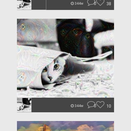
0
38
344w
0
10
344w