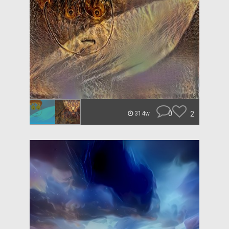
0
2
314w