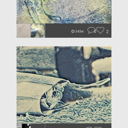
0
2
343w