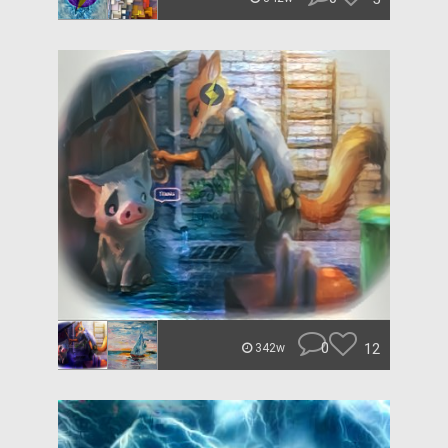
0
12
342w