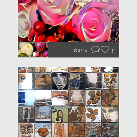
0
11
344w