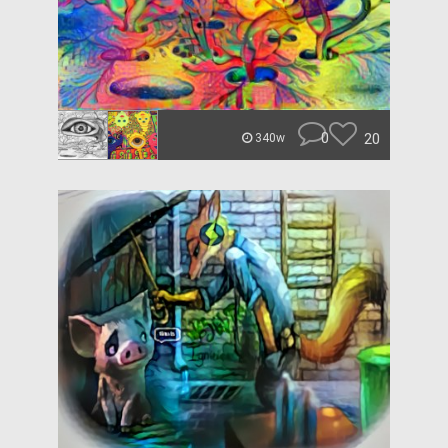
0
20
340w