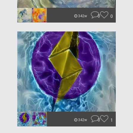
0
0
342w
0
1
342w