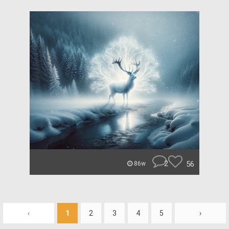
2
56
86w
‹
1
2
3
4
5
›