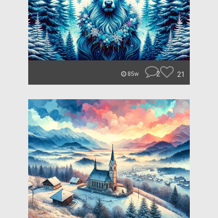
2
21
85w