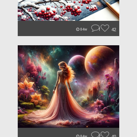
1
42
84w
2
40
84w