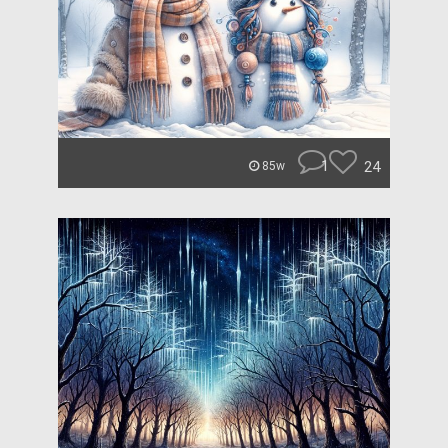
1
24
85w