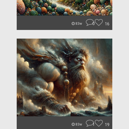
0
16
83w
1
19
83w