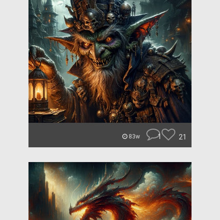
1
21
83w