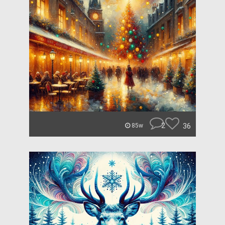
2
36
85w