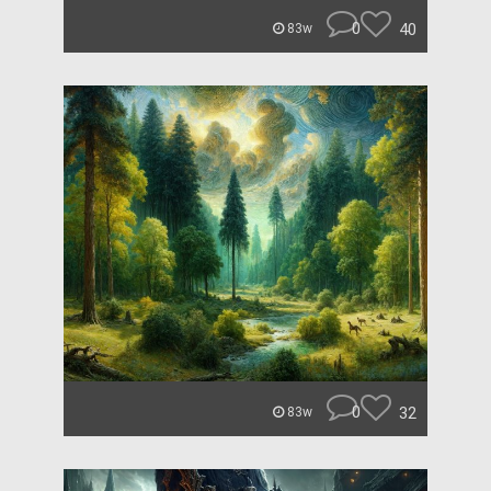
0
40
83w
0
32
83w