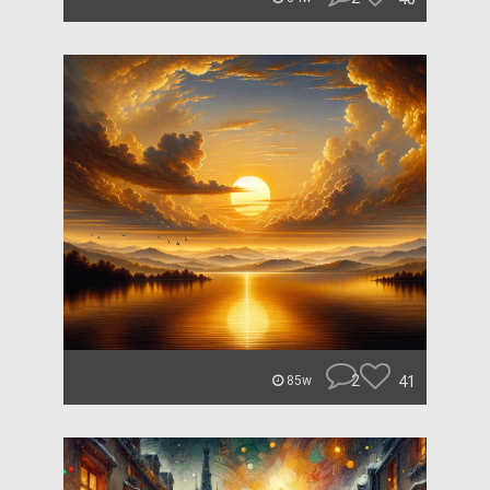
2
41
85w