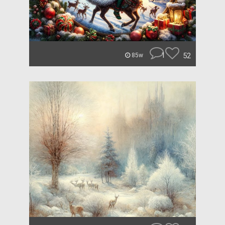
1
52
85w