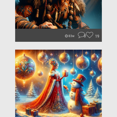
0
19
83w