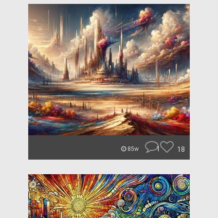
1
18
85w