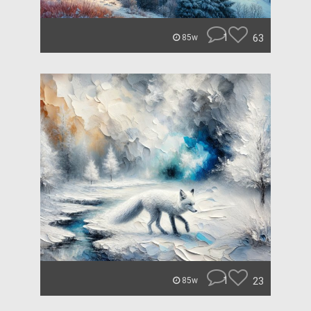
1
63
85w
1
23
85w