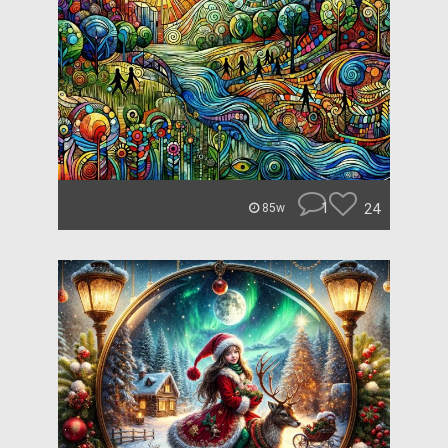
1
24
85w