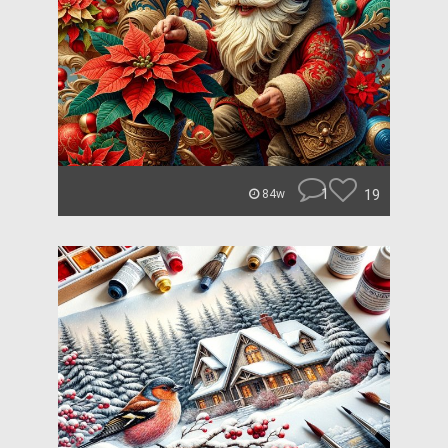
1
19
84w