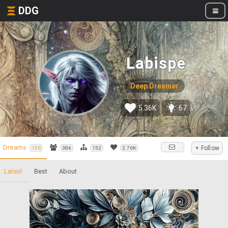
DDG
Labispe
Deep Dreamer
5.36K
67
Dreams
+ Follow
156
384
152
2.76K
Latest
Best
About