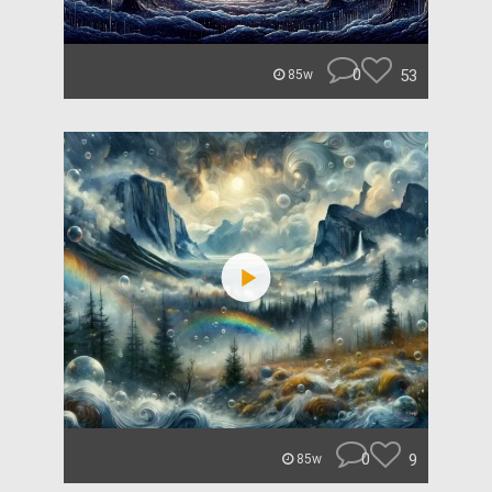
0
53
85w
0
9
85w