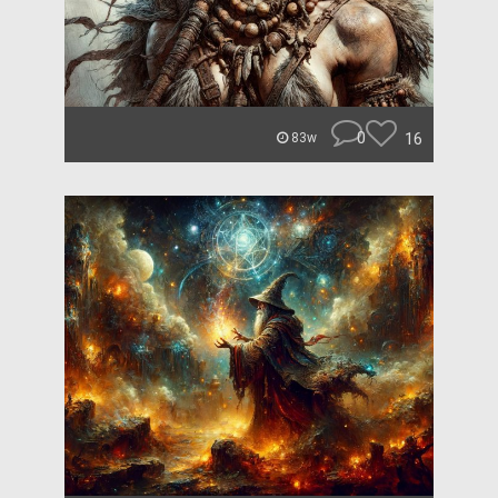
0
16
83w