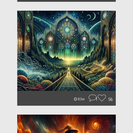
1
56
83w