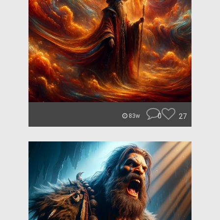
0
27
83w