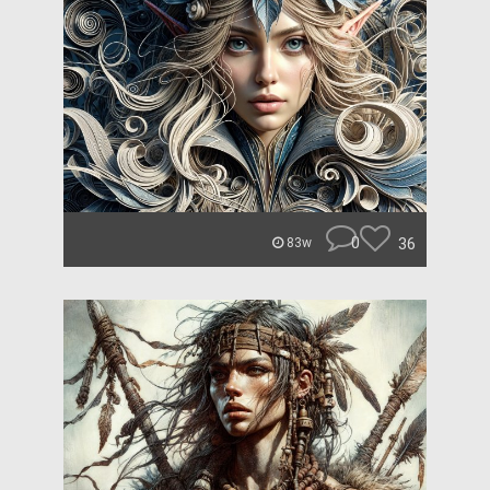
0
36
83w