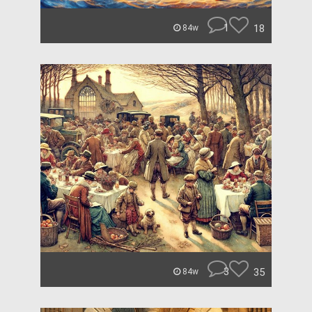
1
18
84w
3
35
84w