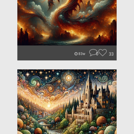
0
33
83w