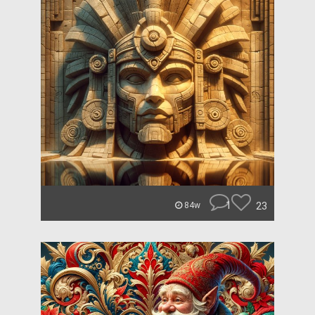
1
23
84w