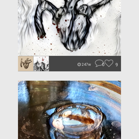
0
9
247w