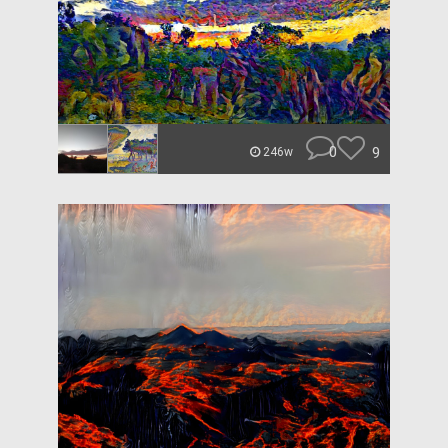
0
9
246w