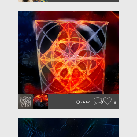
0
8
243w