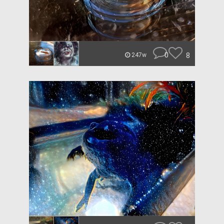
0
8
247w