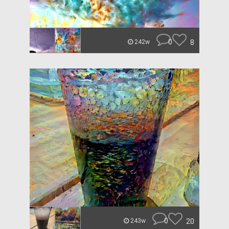
0
8
242w
0
20
243w