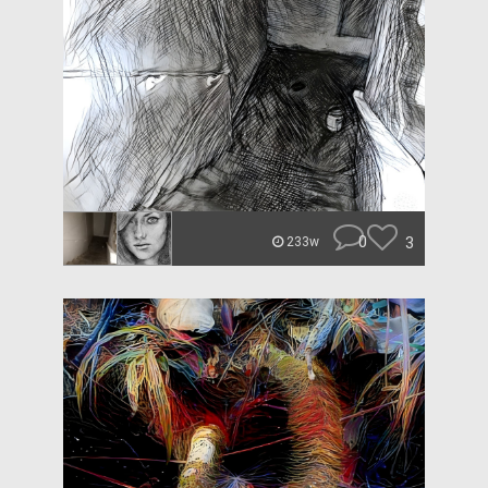
0
3
233w