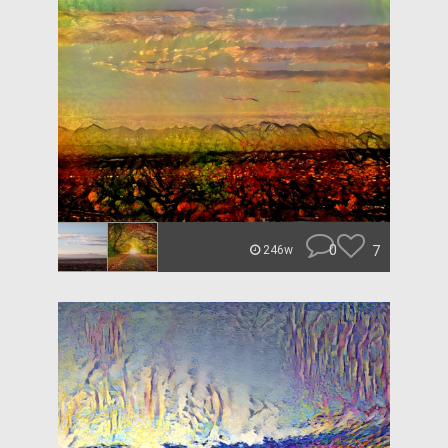
0
7
246w