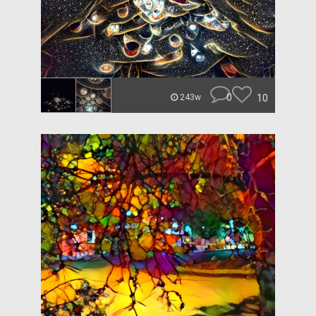
0
10
243w