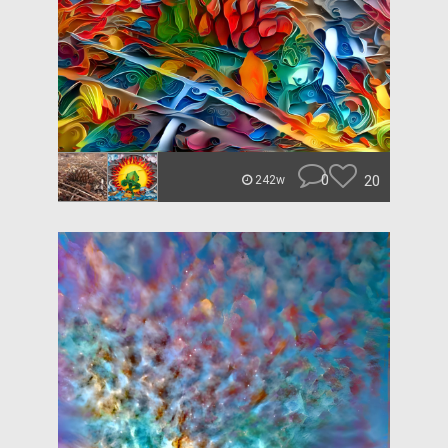
0
20
242w