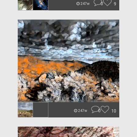
0
9
247w
0
10
247w