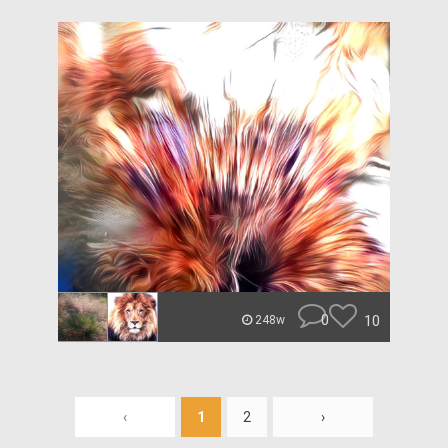
0
10
248w
‹
1
2
›