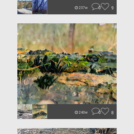
0
9
237w
0
8
240w