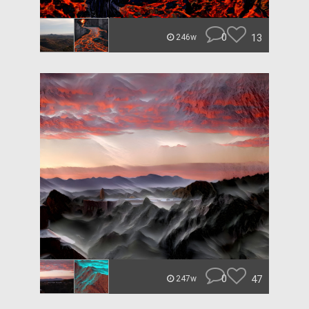
0
13
246w
0
47
247w