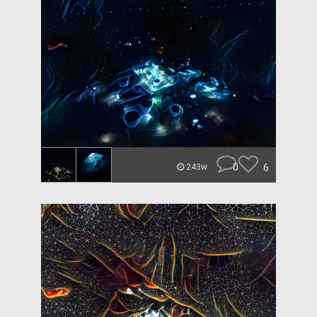
0
6
243w