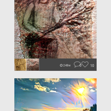
0
10
248w