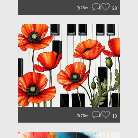
0
28
75w
0
13
75w