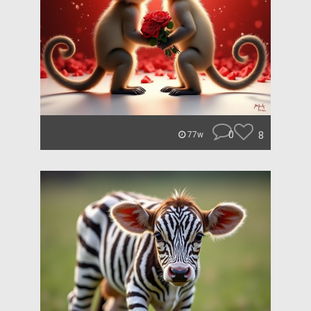
0
8
77w