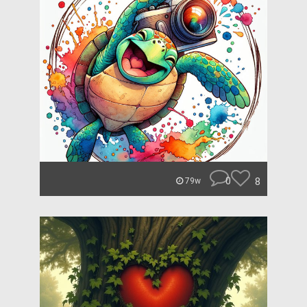
0
8
79w