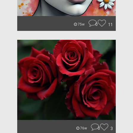
0
11
75w
0
3
76w