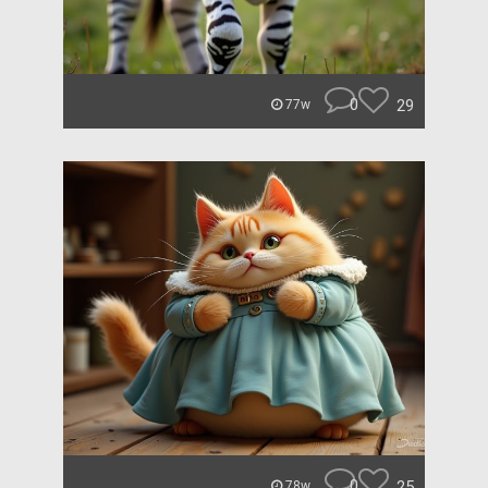
0
29
77w
0
25
78w