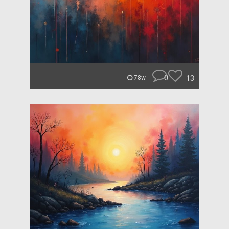
0
13
78w