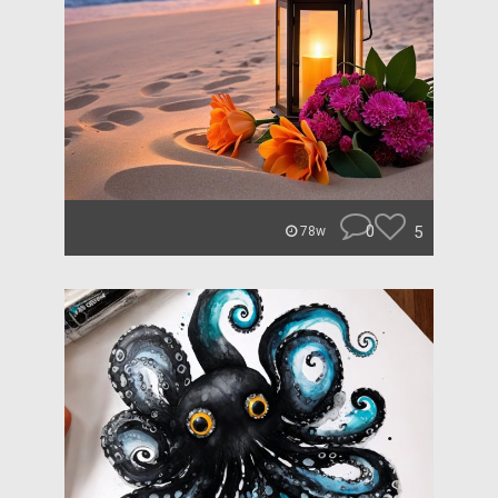
0
5
78w