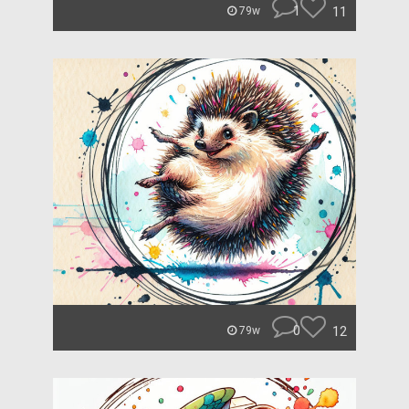
1
11
79w
0
12
79w