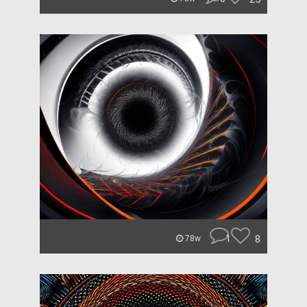
1
8
78w