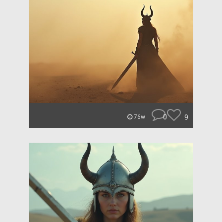
0
9
76w