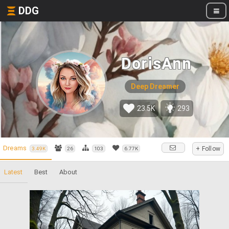
DDG
DorisAnn
Deep Dreamer
23.5K
293
Dreams
+ Follow
3.49K
26
103
6.77K
Latest
Best
About