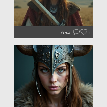
0
1
76w