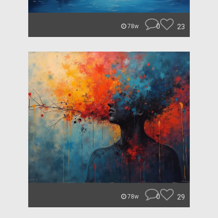
0
23
78w
0
29
78w