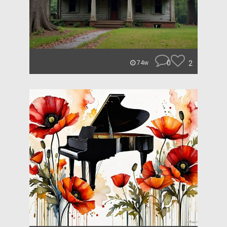
0
2
74w