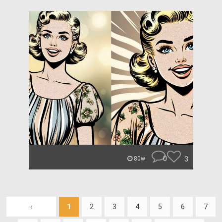
0
3
80w
‹
1
2
3
4
5
6
7