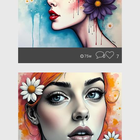
0
7
75w