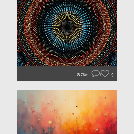
0
9
78w