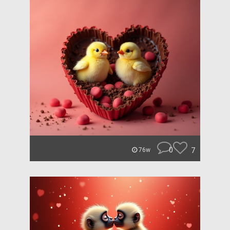
0
7
76w