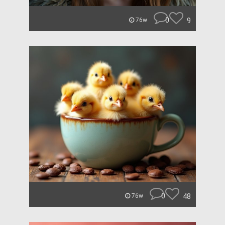
0
9
76w
0
48
76w