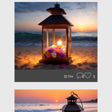
0
5
78w