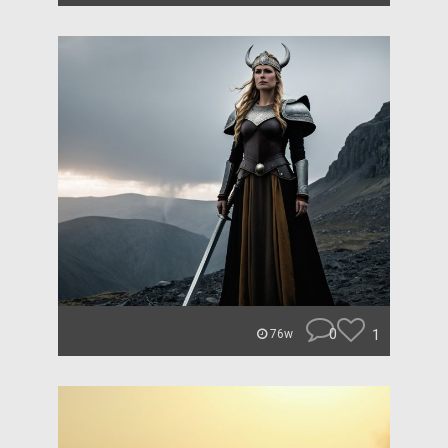
0
1
76w