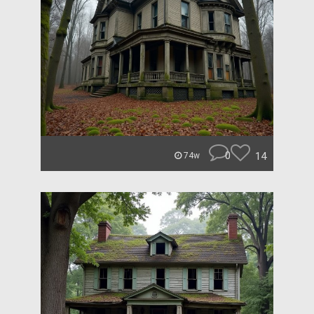
0
14
74w