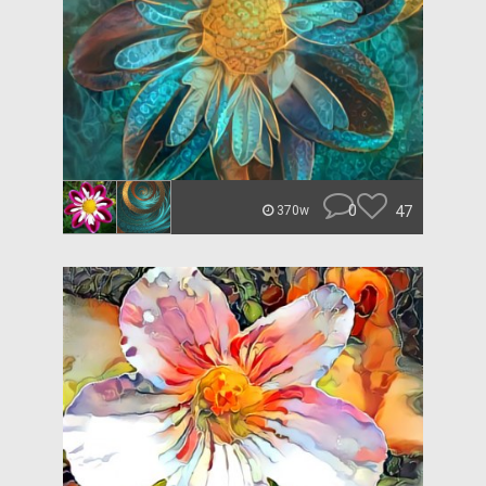
0
47
370w