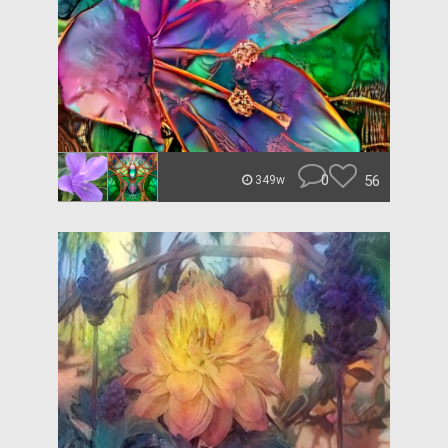
0
56
349w