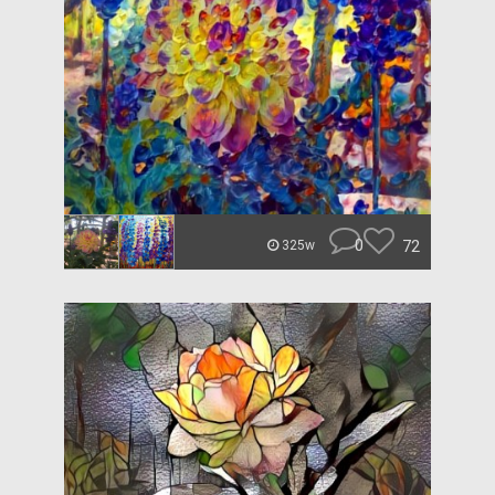
0
72
325w