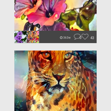
0
43
363w