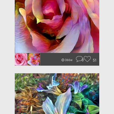
0
51
366w