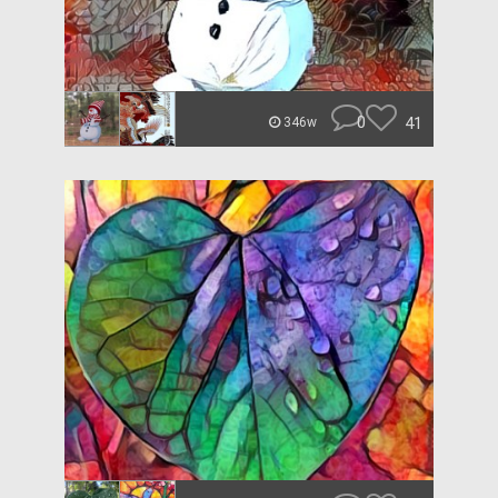
0
41
346w