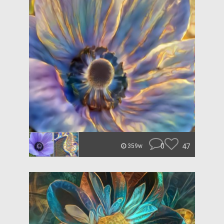
0
47
359w