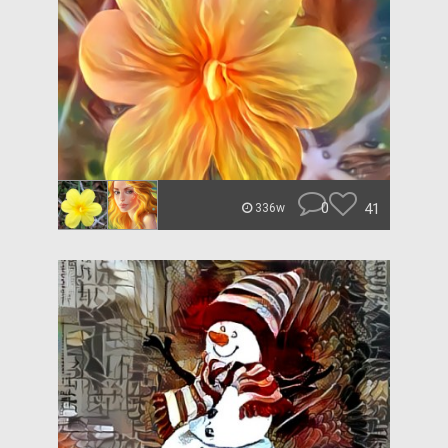
0
41
336w