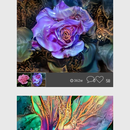
0
58
362w