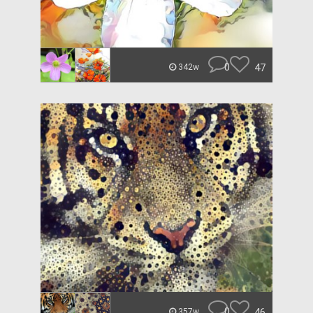
0
47
342w
0
46
357w