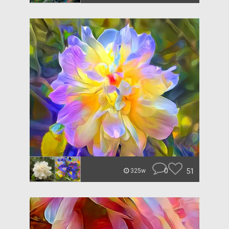
0
51
325w