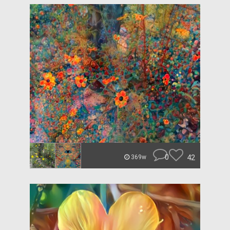
0
42
369w