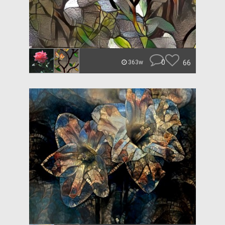
0
66
363w