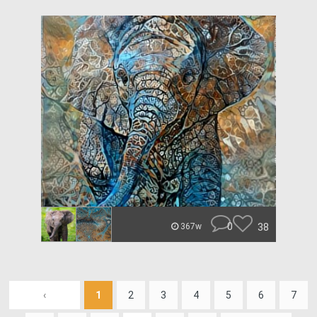
0
38
367w
‹
1
2
3
4
5
6
7