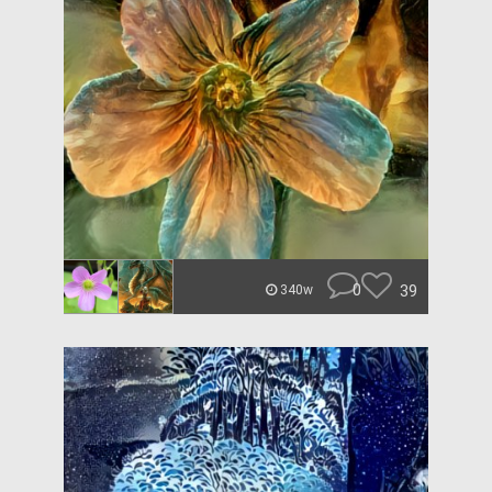
0
39
340w