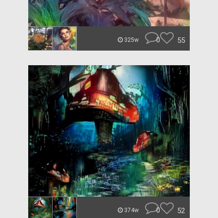
0
55
325w
0
52
374w