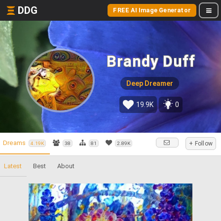
DDG
FREE AI Image Generator
Brandy Duff
Deep Dreamer
19.9K
0
Dreams
+ Follow
4.19K
38
81
2.89K
Latest
Best
About