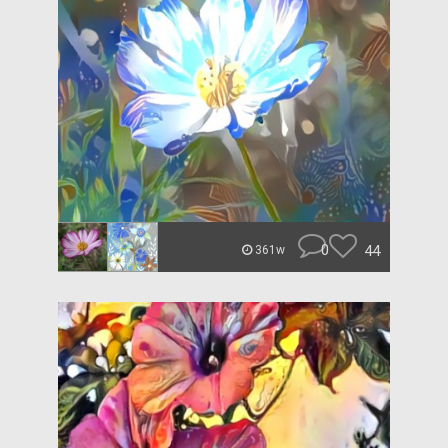
0
44
361w