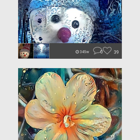
0
39
345w