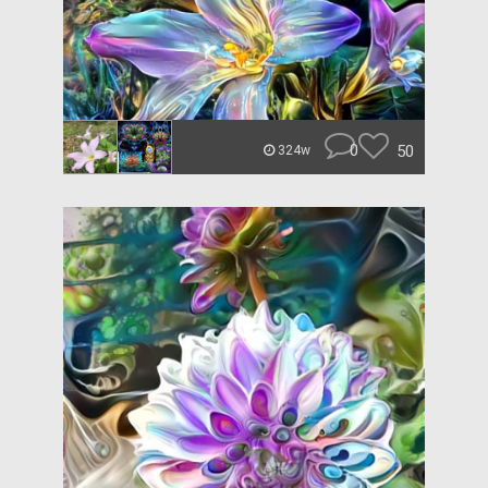
0
50
324w