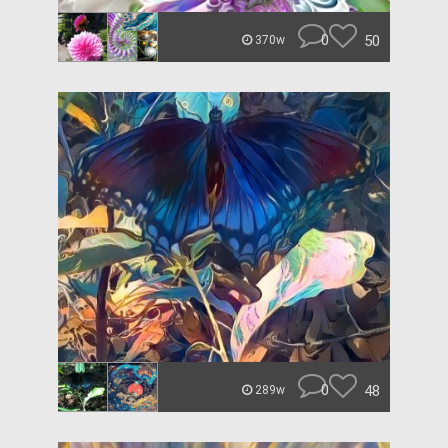
0
50
370w
0
48
289w