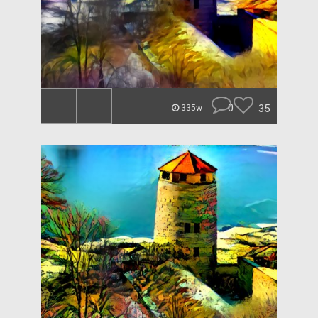
0
35
335w