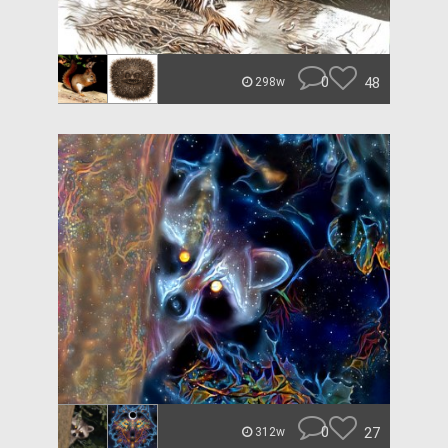
0
48
298w
0
27
312w