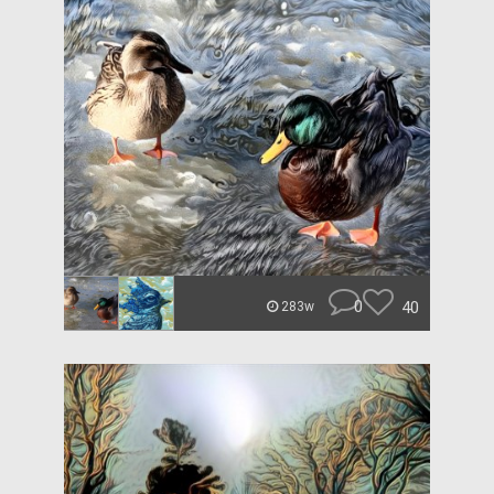
0
40
283w