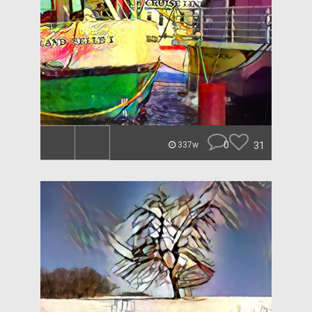
0
31
337w