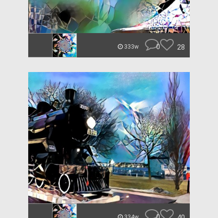
0
28
333w
0
40
334w