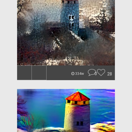
0
28
334w