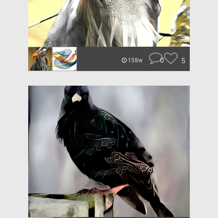
0
5
158w