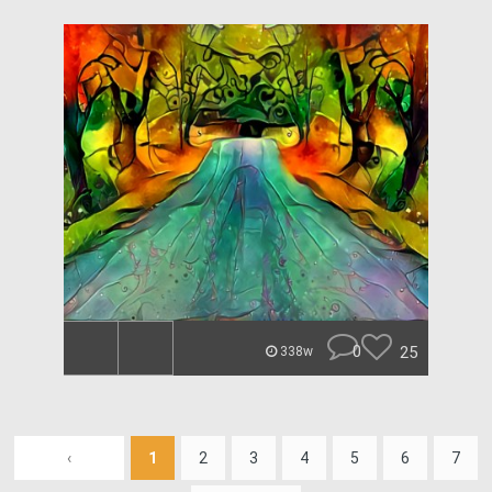
0
25
338w
‹
1
2
3
4
5
6
7