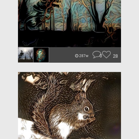
0
28
287w