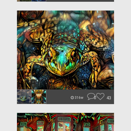
0
43
316w