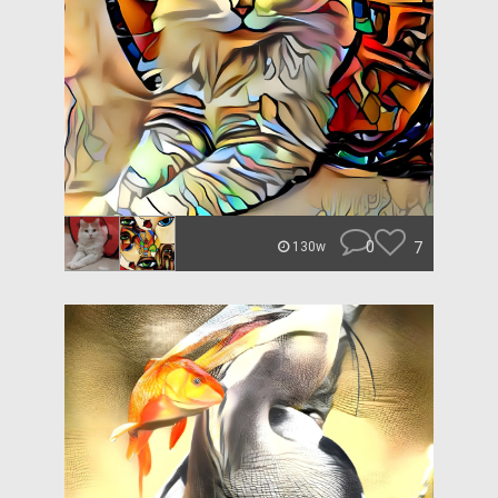
0
7
130w