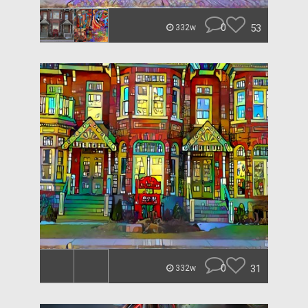
0
53
332w
0
31
332w