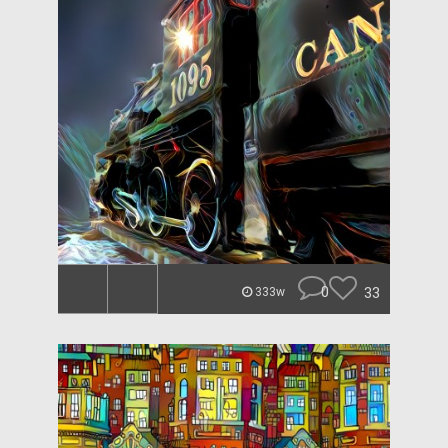
0
33
333w