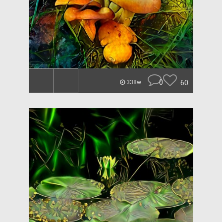
0
60
338w