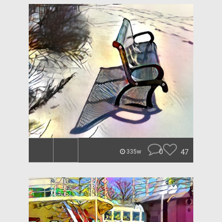
0
47
335w