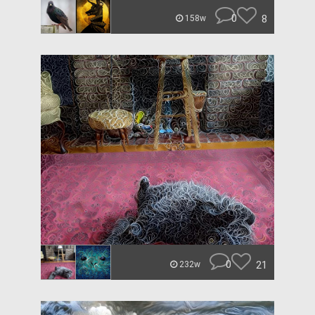
0
8
158w
0
21
232w