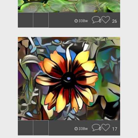
0
26
338w
0
17
338w