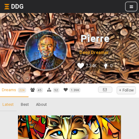
DDG
Pierre
Deep Dreamer
7.34K
0
Dreams
+ Follow
224
45
52
1.39K
Latest
Best
About