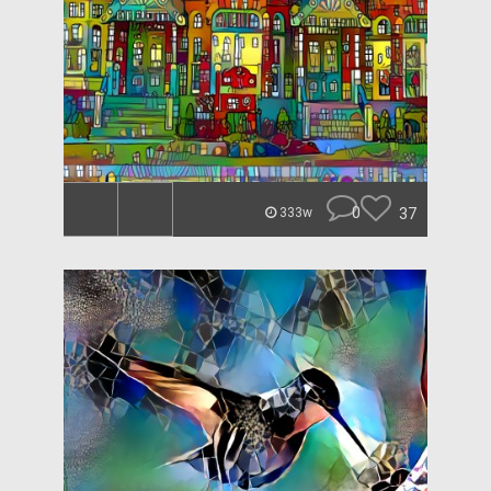
0
37
333w