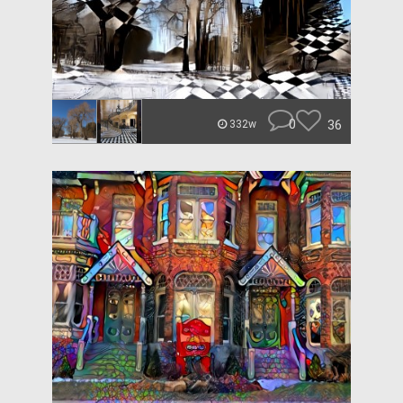
0
36
332w