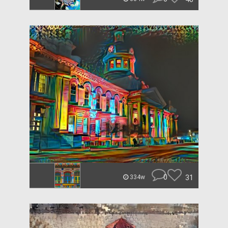
0
31
334w