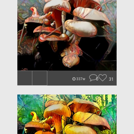
0
31
337w