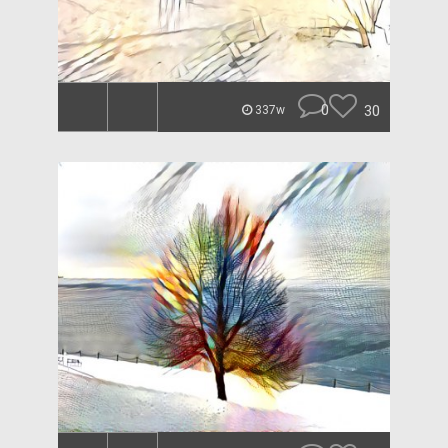
0
30
337w