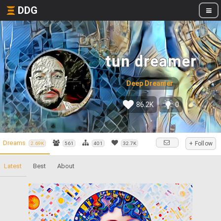
DDG
tun dreamer
Deep Dreamer
86.2K
0
Dreams
+ Follow
2.69K
561
401
32.7K
Latest
Best
About