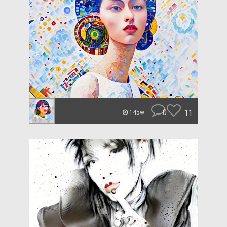
0
11
145w