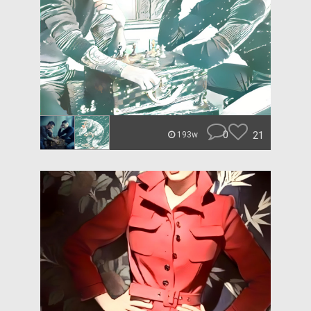
0
21
193w