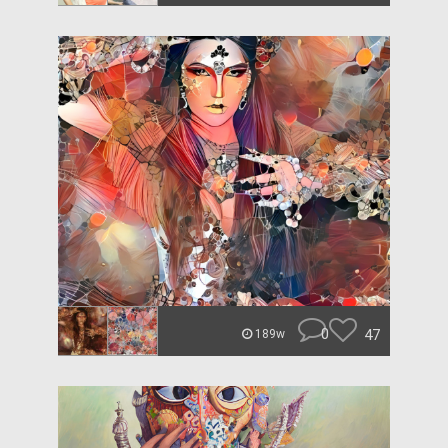
0
47
189w