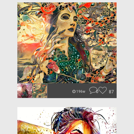
0
87
196w