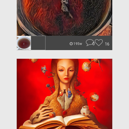
0
16
195w