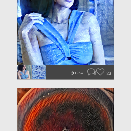
0
23
195w