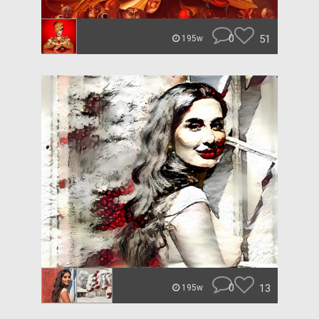
0
51
195w
0
13
195w