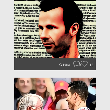
0
15
198w