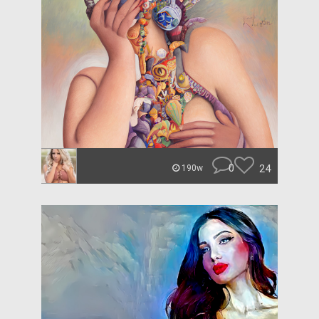
0
24
190w