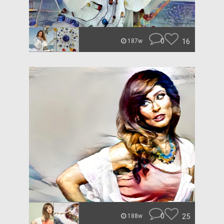
0
16
187w
0
25
188w