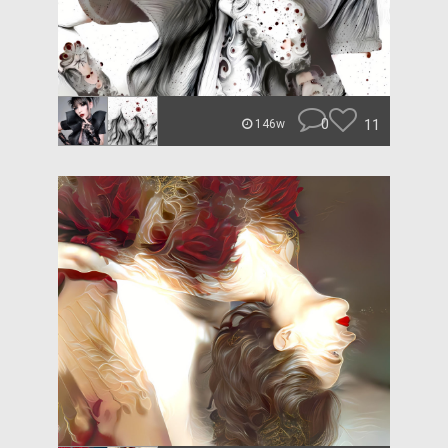
0
11
146w