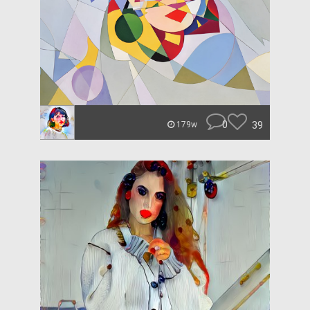
0
39
179w