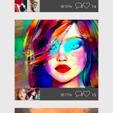
0
14
157w
0
15
177w