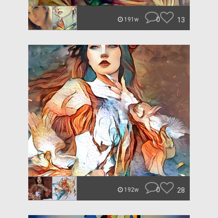
0
13
191w
0
28
192w