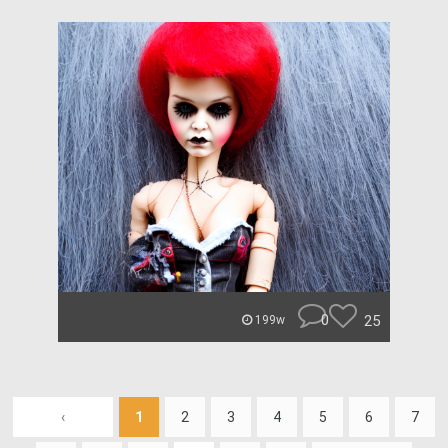
0
25
199w
‹
1
2
3
4
5
6
7