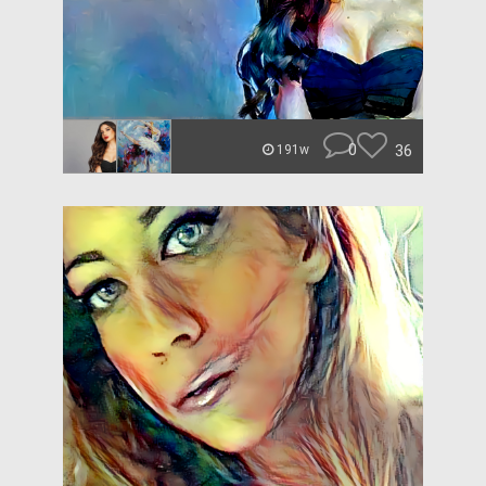
0
36
191w