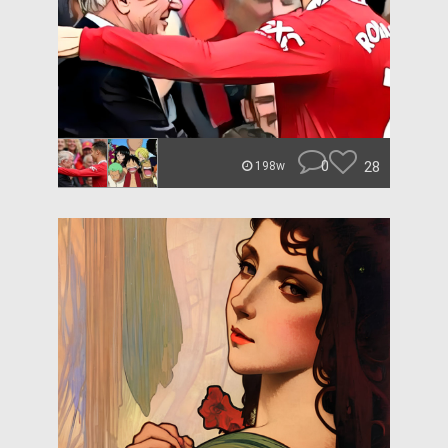
0
28
198w