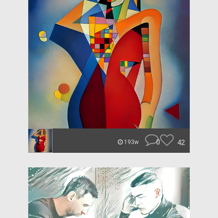
0
42
193w