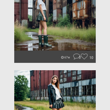
0
10
67w