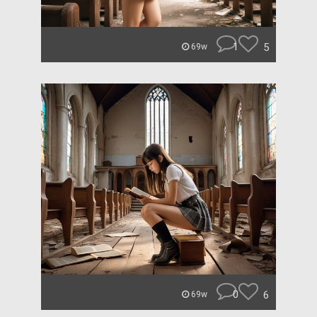
1
5
69w
0
6
69w