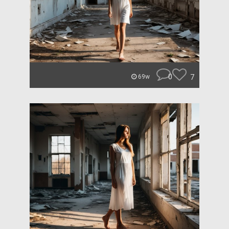
0
7
69w