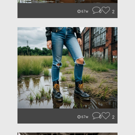
0
2
67w
0
2
67w