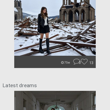
0
13
75w
Latest dreams