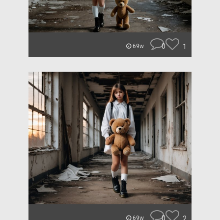
0
1
69w
0
2
69w