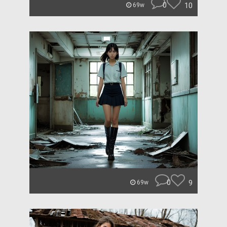
0
10
69w
0
9
69w