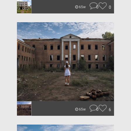
0
0
65w
0
6
65w