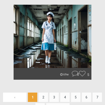
0
5
69w
‹
1
2
3
4
5
6
7