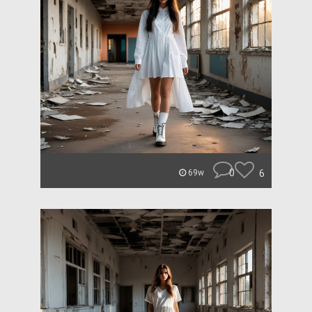
0
6
69w