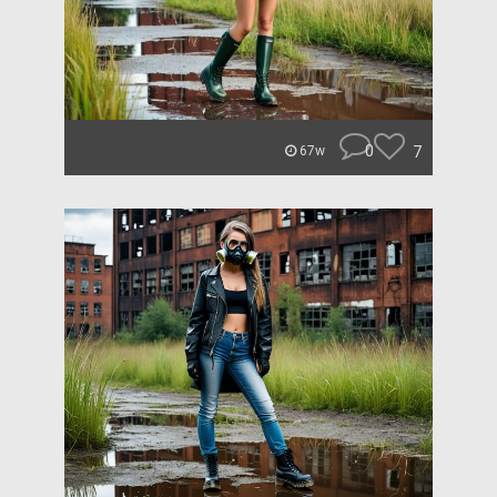
0
7
67w