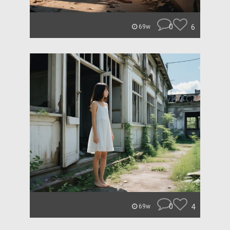
0
6
69w
0
4
69w