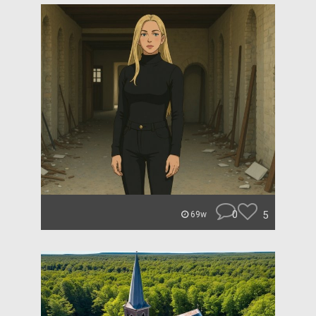
0
5
69w