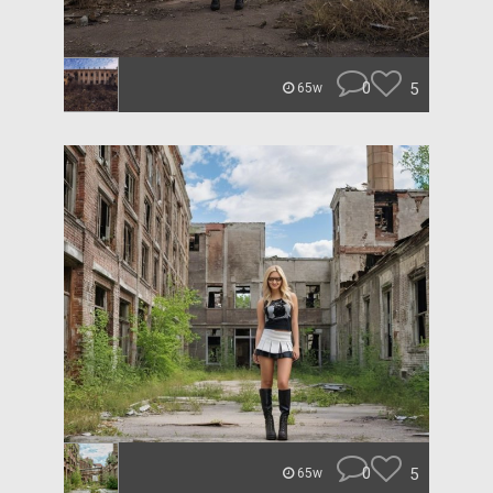
0
5
65w
0
5
65w