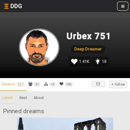
DDG
Urbex 751
Deep Dreamer
1.41K
18
Dreams
+ Follow
241
31
13
750
Latest
Best
About
Pinned dreams