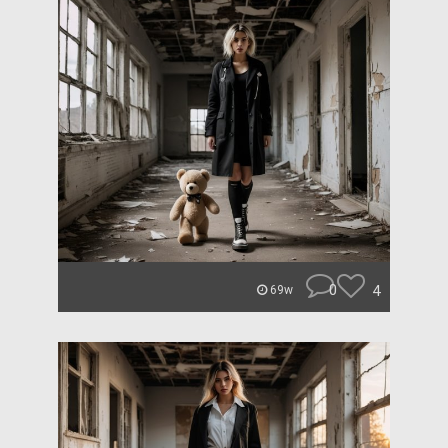
0
4
69w