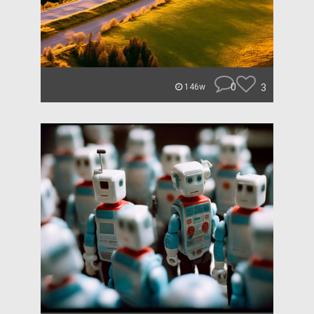
0
3
146w