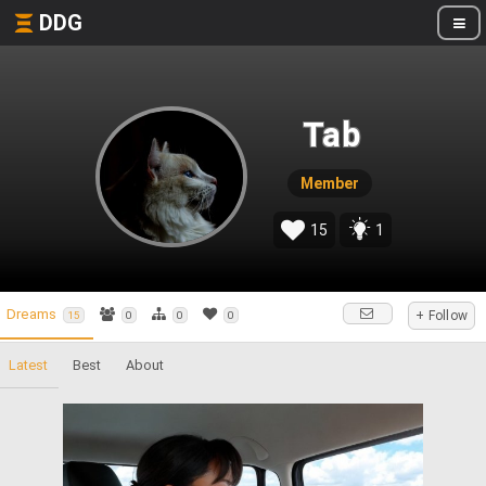
DDG
Tab
Member
15
1
Dreams
+ Follow
15
0
0
0
Latest
Best
About