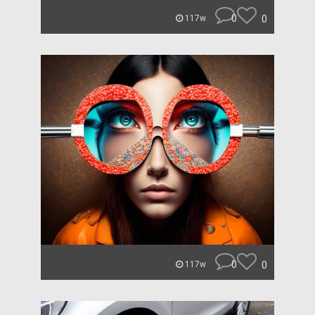
0
0
117w
0
0
117w