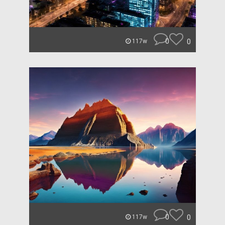
0
0
117w
0
0
117w