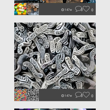
0
0
147w
0
0
147w