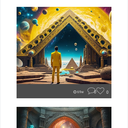
0
0
69w