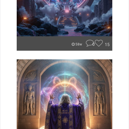
0
15
58w