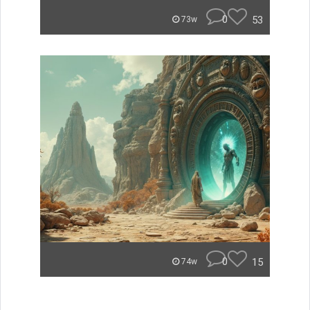
0
53
73w
0
15
74w