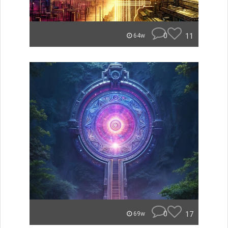
0
11
64w
0
17
69w