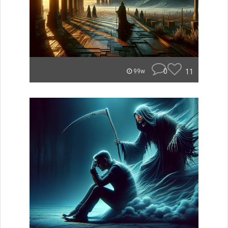
0
11
99w