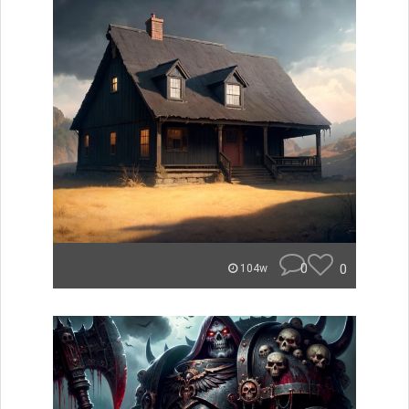
0
0
104w