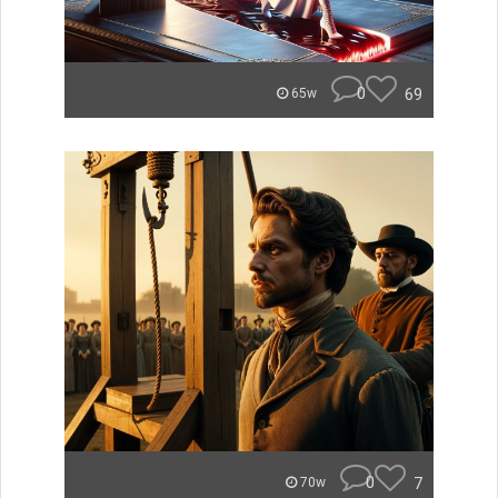
0
69
65w
0
7
70w