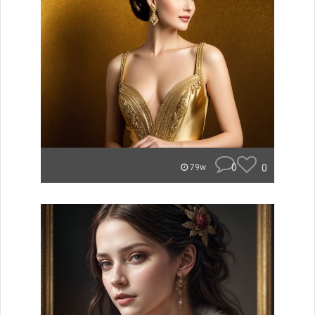
0
0
79w