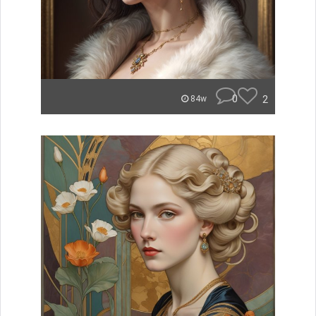
0
2
84w