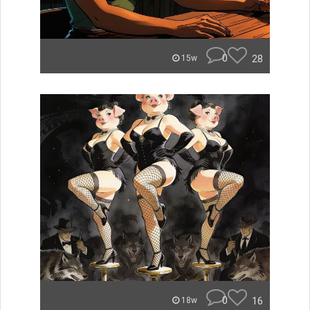
0
28
15w
0
16
18w