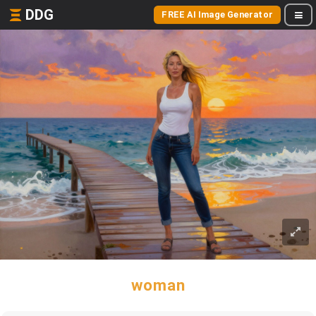
DDG
FREE AI Image Generator
woman