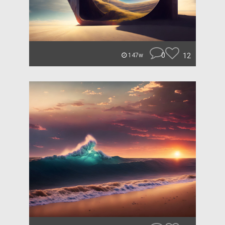
0
12
147w