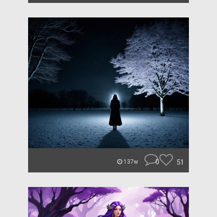
0
51
137w