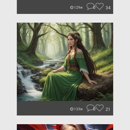
0
34
129w
0
21
133w