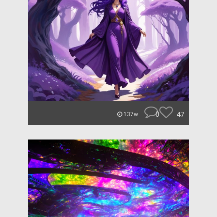
0
47
137w