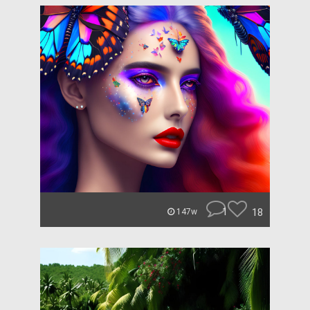
1
18
147w