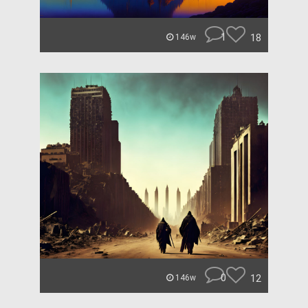
1
18
146w
0
12
146w