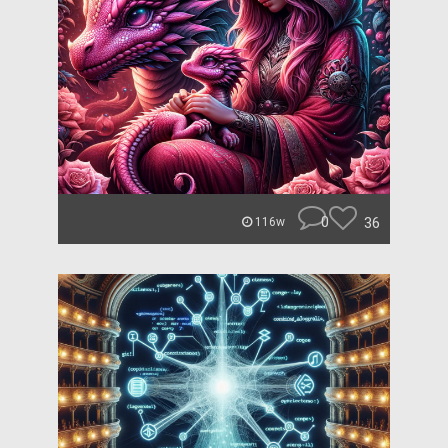
0
36
116w