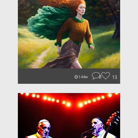
0
13
144w