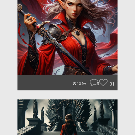
0
31
134w