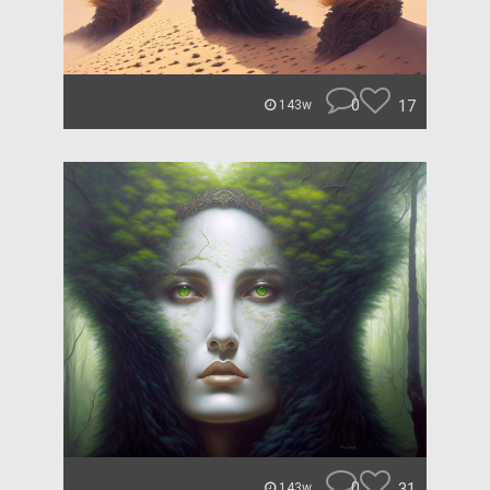
0
17
143w
0
31
143w