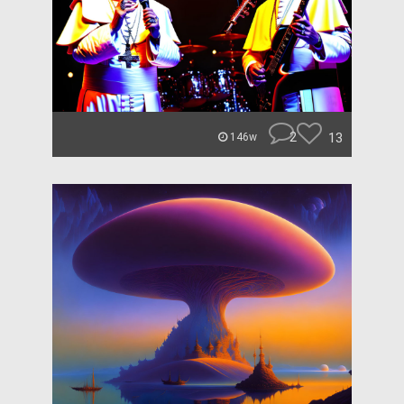
2
13
146w