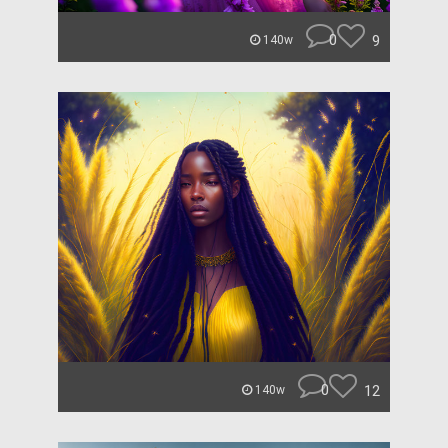
0
9
140w
0
12
140w