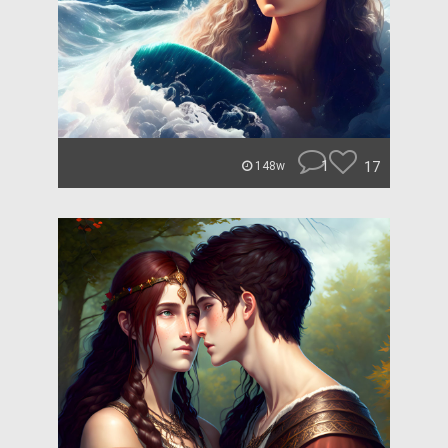
1
17
148w