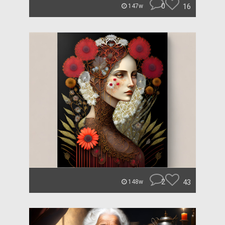
0
16
147w
2
43
148w