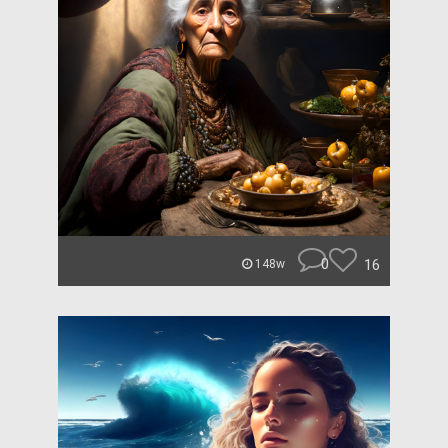
0
16
148w