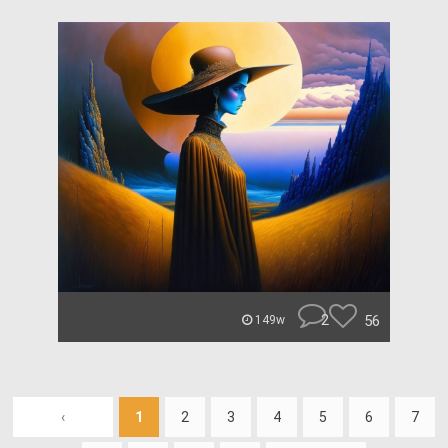
2
56
149w
‹
1
2
3
4
5
6
7