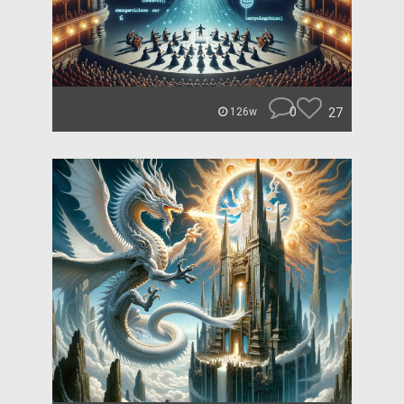
0
27
126w