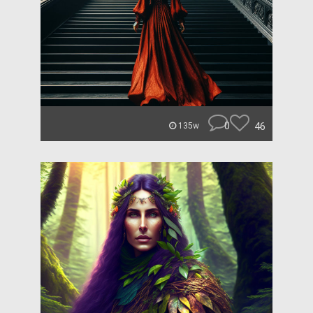
0
46
135w