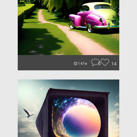
0
14
147w