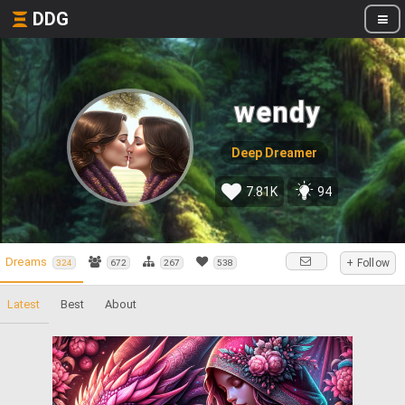
DDG
wendy
Deep Dreamer
7.81K
94
Dreams
+ Follow
324
672
267
538
Latest
Best
About