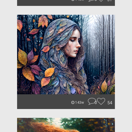
0
54
143w