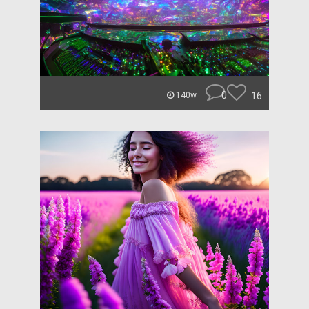
0
16
140w