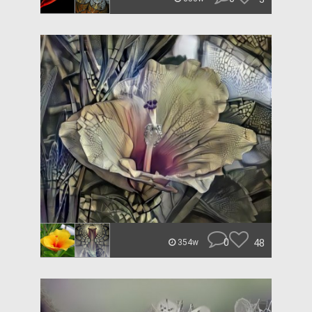
0
48
354w