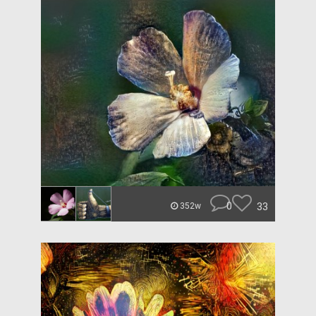
0
33
352w