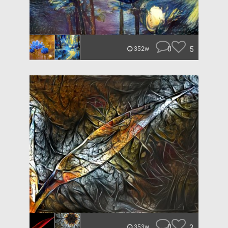
0
5
352w
0
3
353w