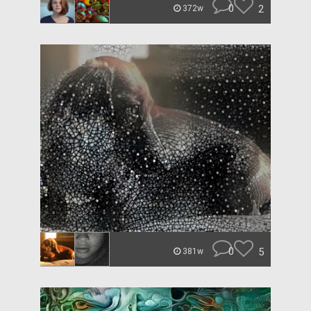
0
2
372w
0
5
381w