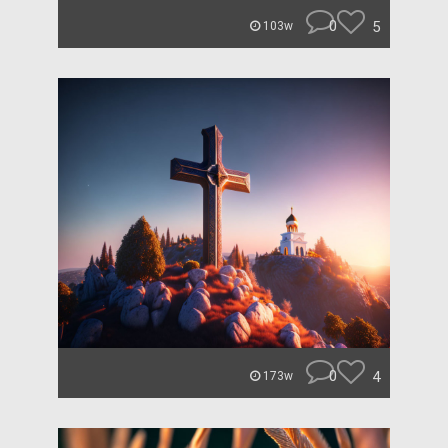
0
5
103w
0
4
173w