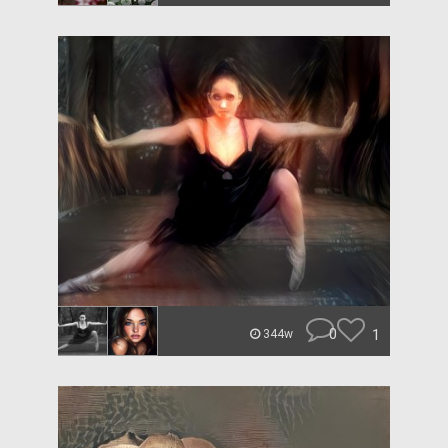
0
1
344w