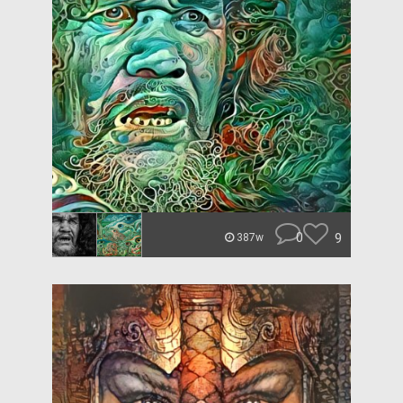
0
9
387w