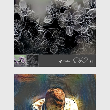
0
35
354w