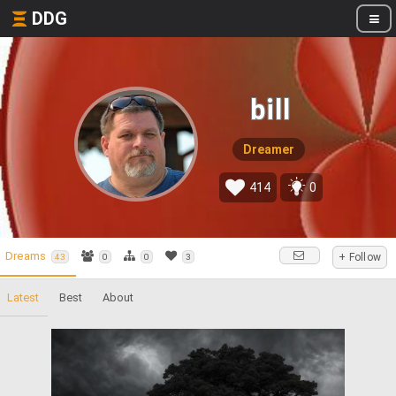
DDG
bill
Dreamer
414
0
Dreams
+ Follow
43
0
0
3
Latest
Best
About