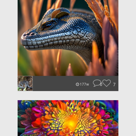
0
7
177w