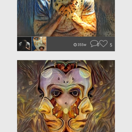
0
5
355w