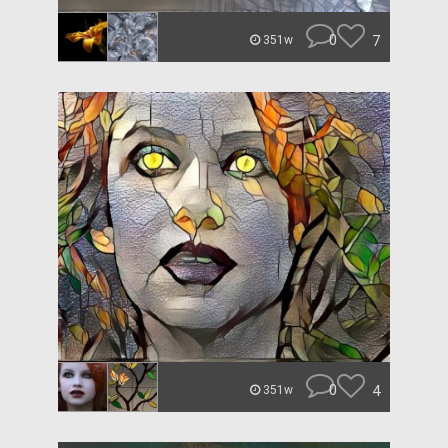
0
7
351w
0
4
351w