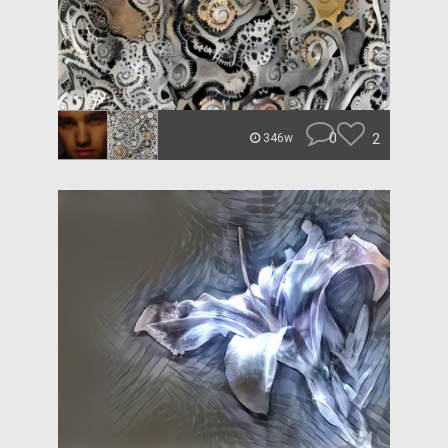
0
2
346w