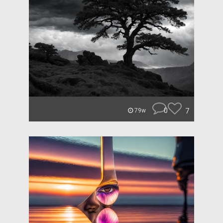
0
7
79w