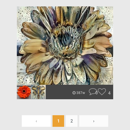
0
4
387w
‹
1
2
›