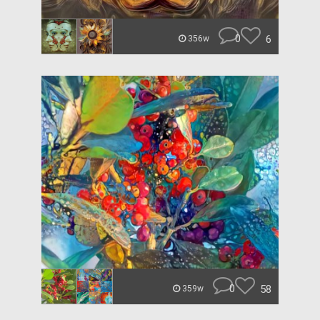
0
6
356w
0
58
359w