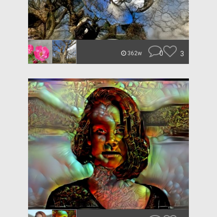
0
3
362w