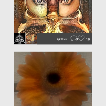
0
19
387w