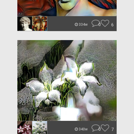
0
6
334w
0
7
340w