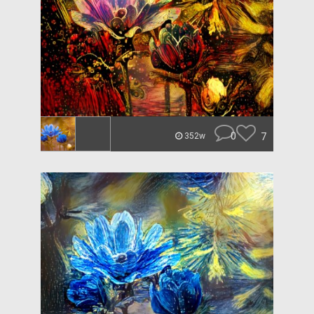
0
7
352w