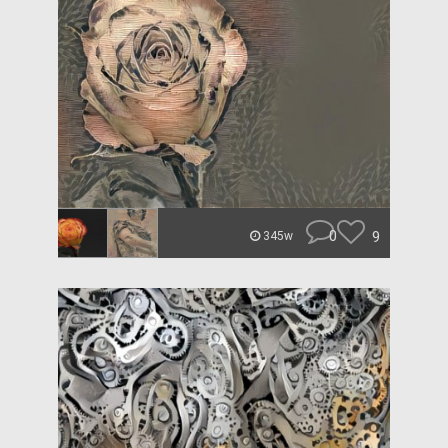
0
9
345w