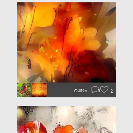
0
2
359w