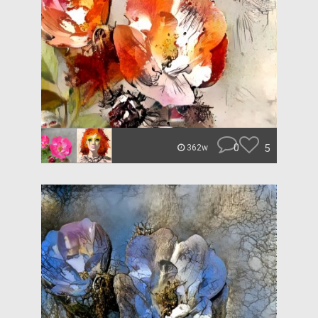
0
5
362w