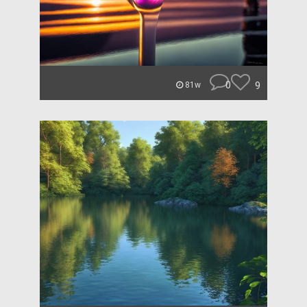
0
9
81w