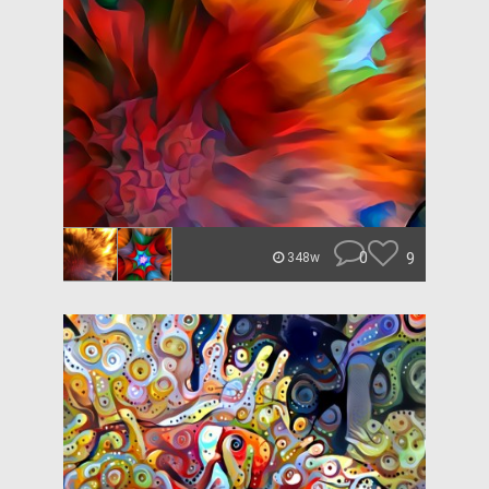
0
9
348w