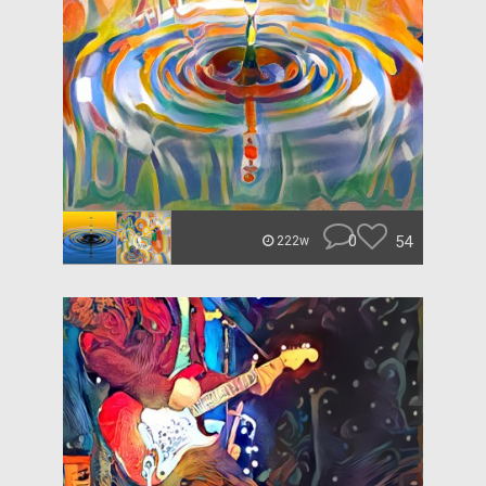
0
54
222w