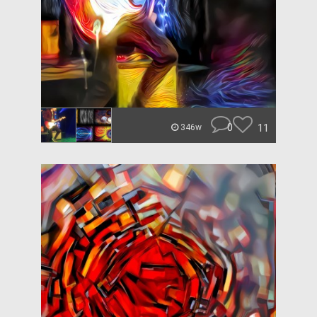
0
11
346w