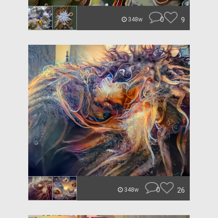
0
9
348w
0
26
348w