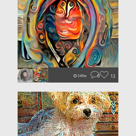
0
12
349w