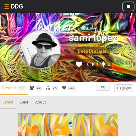
DDG
sami lopez
Deep Dreamer
1.61K
0
Dreams
+ Follow
175
69
65
467
Latest
Best
About