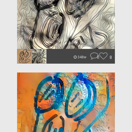
0
8
348w