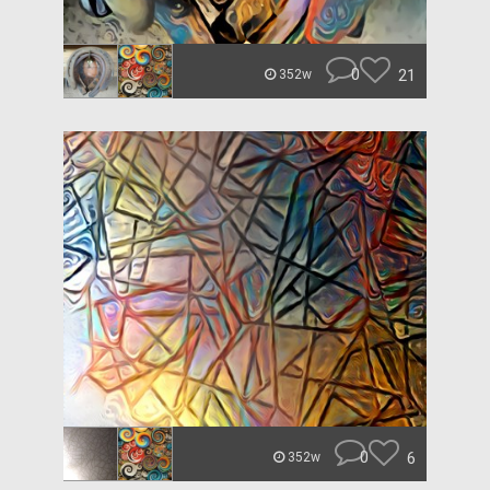
0
21
352w
0
6
352w