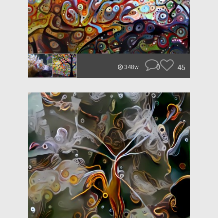
0
45
348w