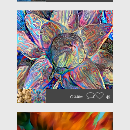
0
49
348w