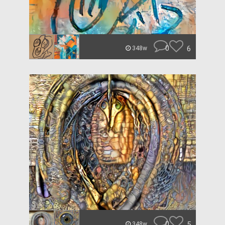
0
6
348w
0
5
348w