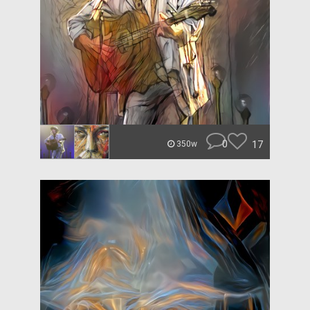
0
17
350w