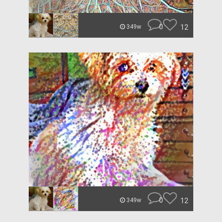
0
12
349w
0
12
349w