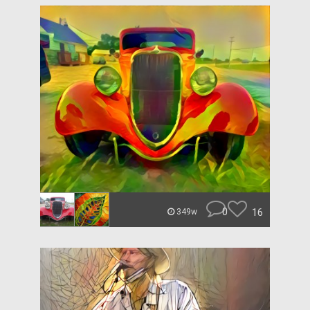
0
16
349w