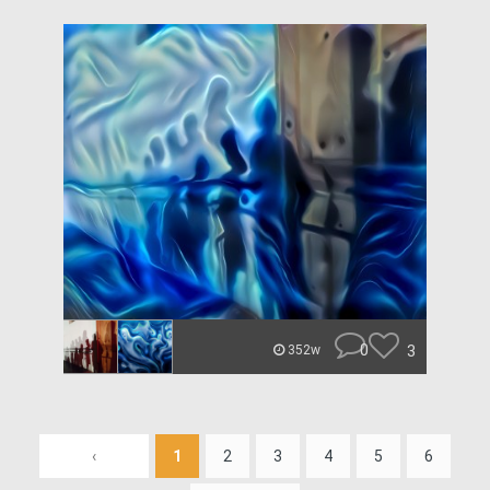
0
3
352w
‹
1
2
3
4
5
6