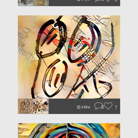
0
7
348w