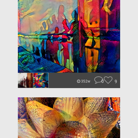
0
9
352w