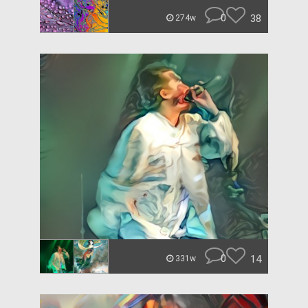
0
38
274w
0
14
331w