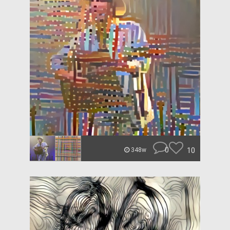
0
10
348w