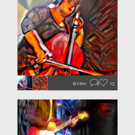
0
12
346w