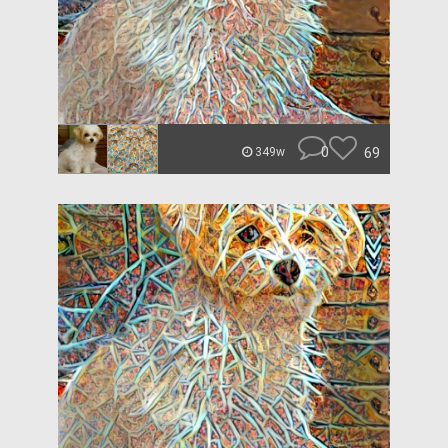
0
69
349w