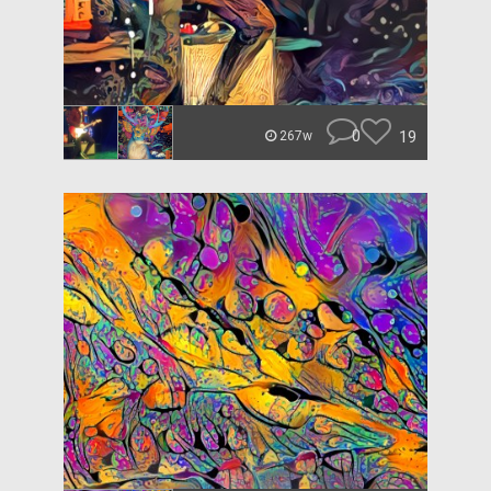
0
19
267w