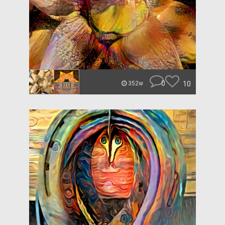
0
10
352w