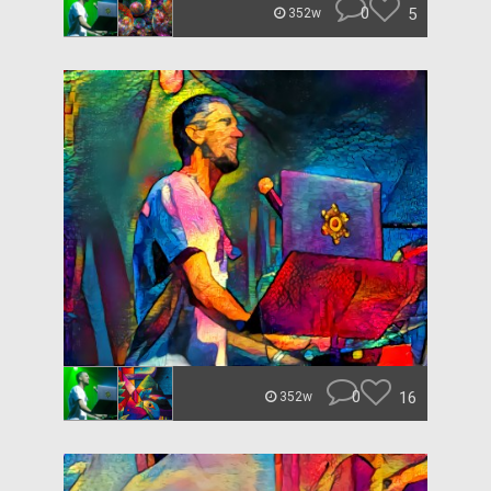
0
5
352w
0
16
352w