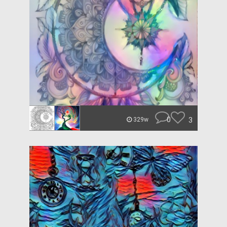
0
3
329w