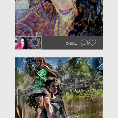
0
1
383w