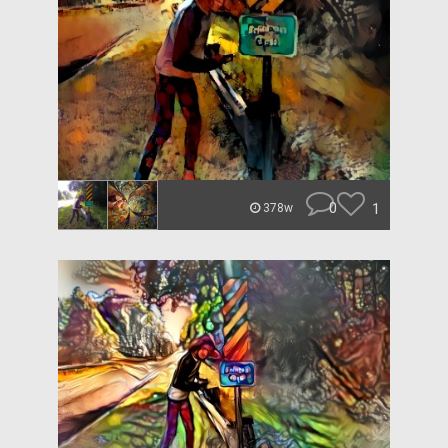
0
1
378w