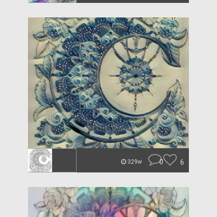
0
6
329w