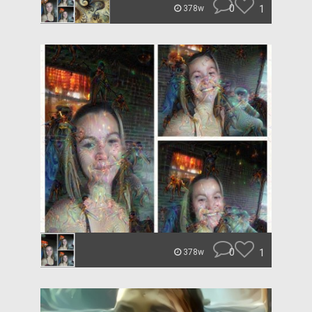
0
1
378w
0
1
378w