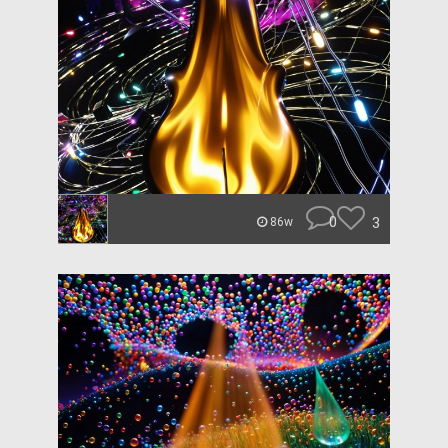
0
3
86w