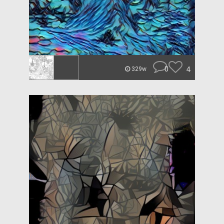
0
4
329w