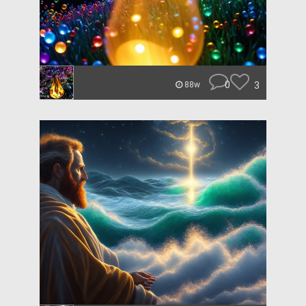
0
3
88w