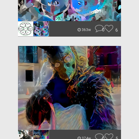
0
6
363w
0
5
374w