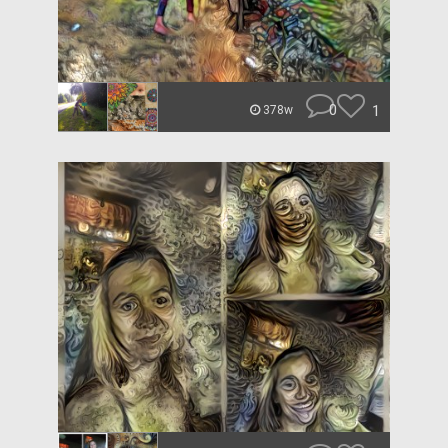
0
1
378w