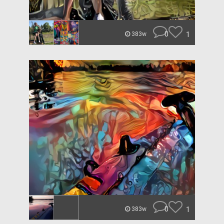
0
1
383w
0
1
383w