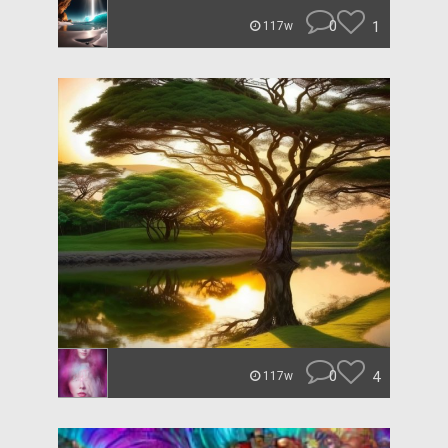
0
1
117w
0
4
117w