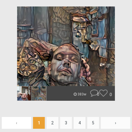
0
0
383w
‹
1
2
3
4
5
›