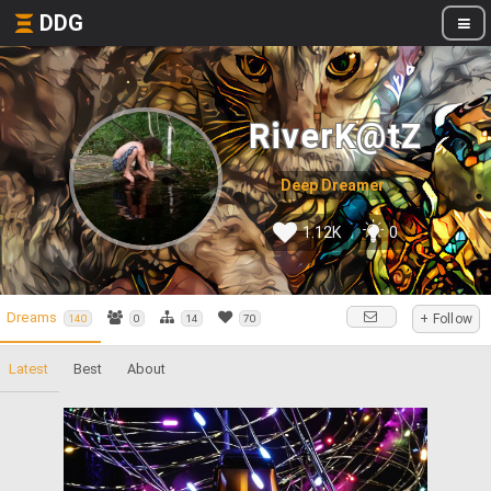
DDG
RiverK@tZ
Deep Dreamer
1.12K
0
Dreams
+ Follow
140
0
14
70
Latest
Best
About