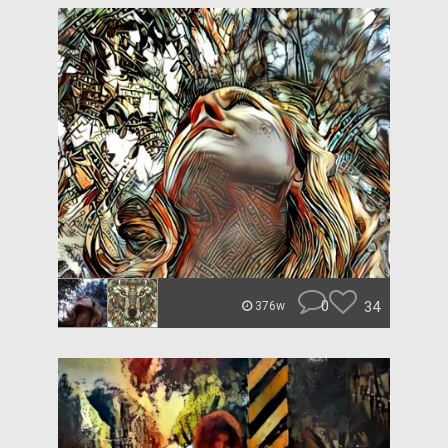
0
34
376w