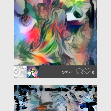
0
0
329w