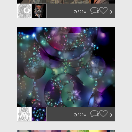
0
0
329w
0
0
329w