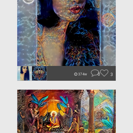
0
3
374w