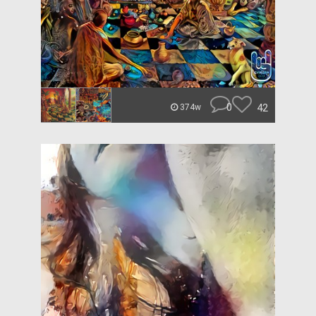
0
42
374w