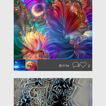
0
2
319w