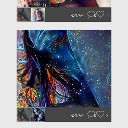
0
4
376w
0
3
376w