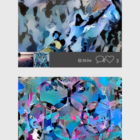
0
3
363w