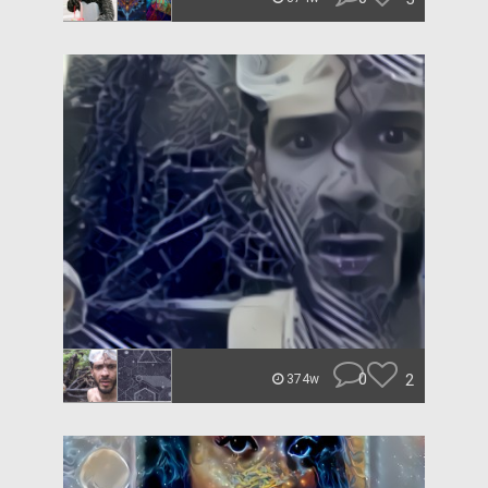
0
2
374w