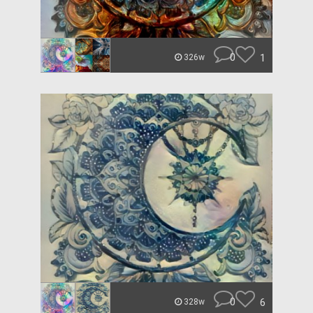
0
1
326w
0
6
328w