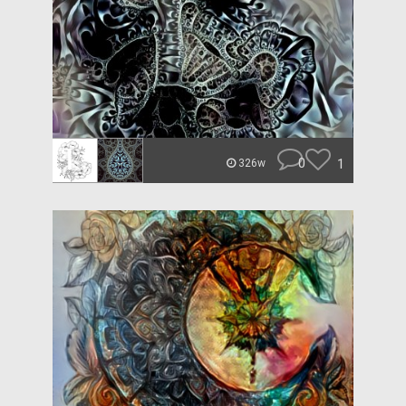
0
1
326w