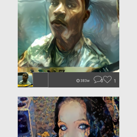
0
1
383w