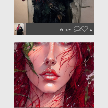
0
4
143w