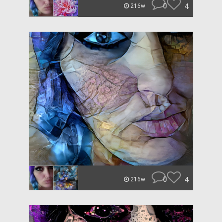
0
4
216w
0
4
216w