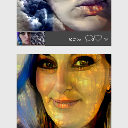
0
16
215w