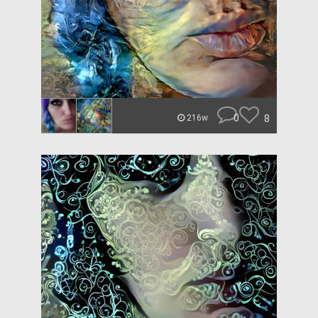
0
8
216w