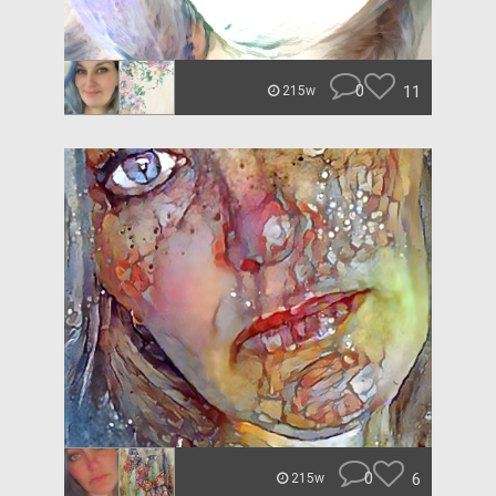
0
11
215w
0
6
215w