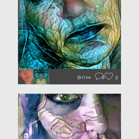
0
0
216w