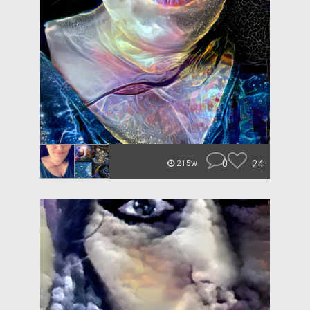
0
24
215w