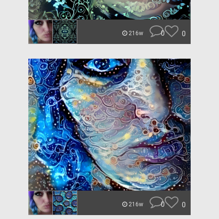
0
0
216w
0
0
216w