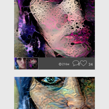
0
34
216w