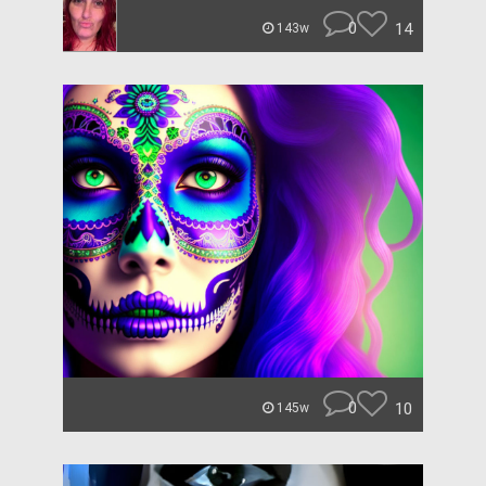
0
14
143w
0
10
145w