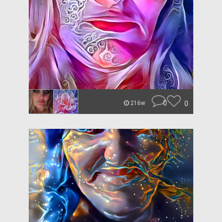
0
0
216w