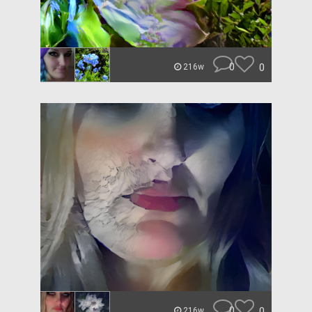
0
0
216w
0
0
216w