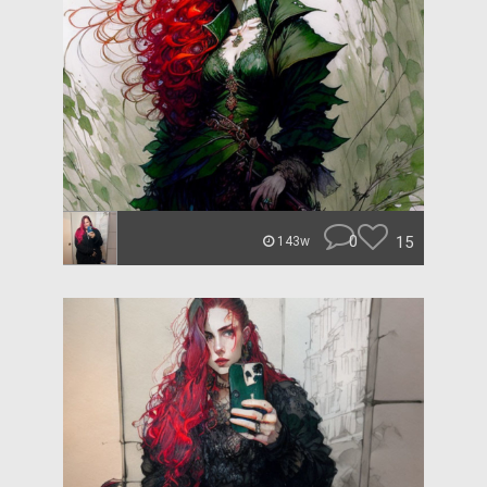
0
15
143w