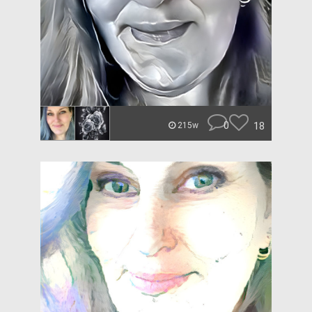
0
18
215w