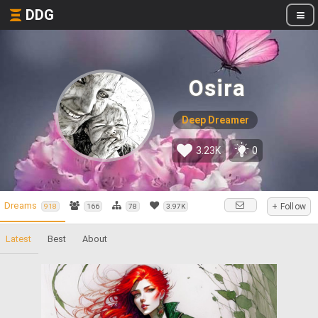
DDG
Osira
Deep Dreamer
3.23K
0
Dreams
+ Follow
918
166
78
3.97K
Latest
Best
About