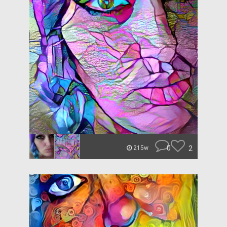
0
2
215w