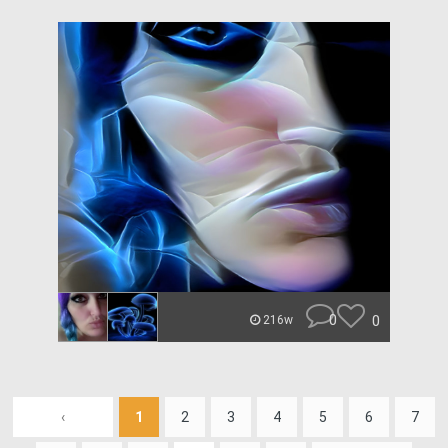
0
0
216w
‹
1
2
3
4
5
6
7