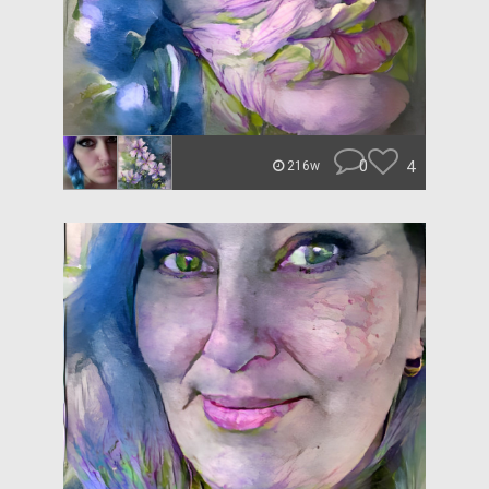
0
4
216w