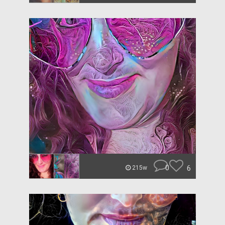
0
6
215w