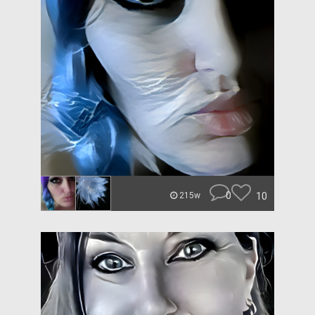
0
10
215w