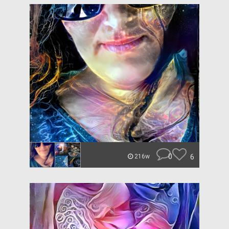
0
6
216w