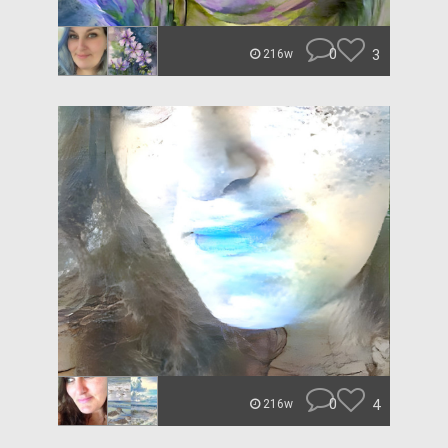
0
3
216w
0
4
216w