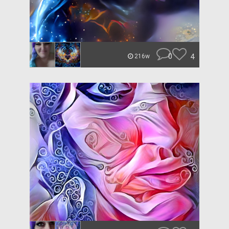
0
4
216w