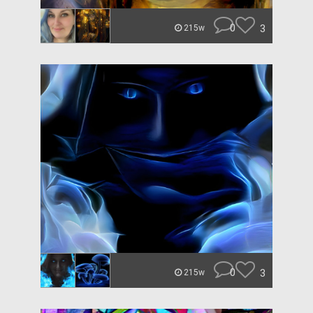
0
3
215w
0
3
215w