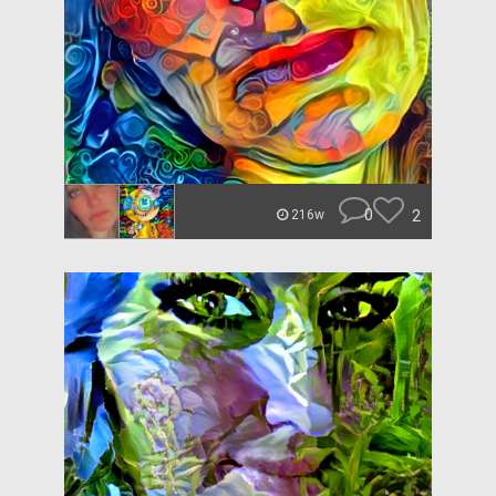
0
2
216w