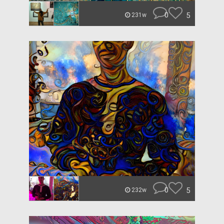
0
5
231w
0
5
232w