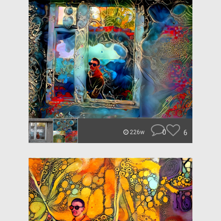
0
6
226w