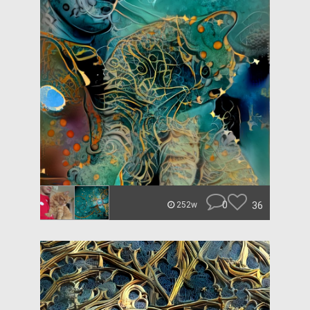
0
36
252w