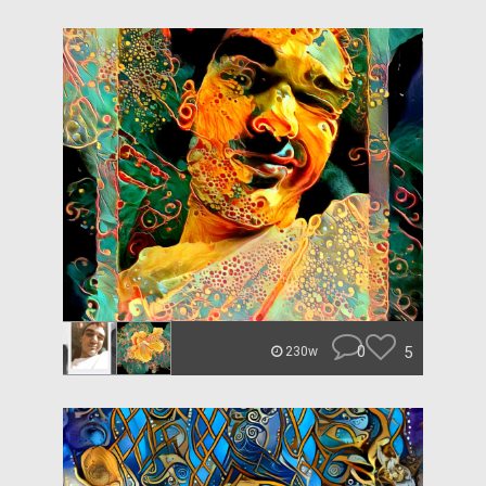
0
5
230w