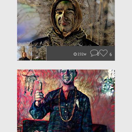
0
6
232w