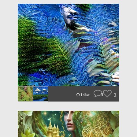
0
3
146w