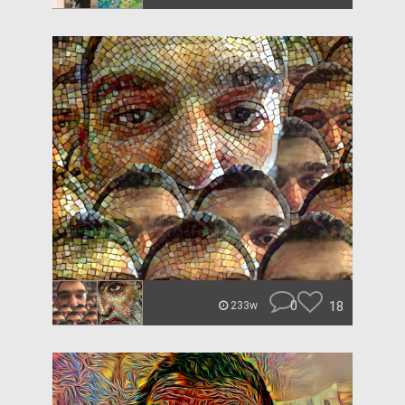
0
18
233w