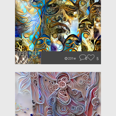
0
5
231w