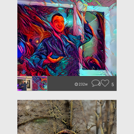
0
5
232w