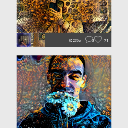
0
21
235w