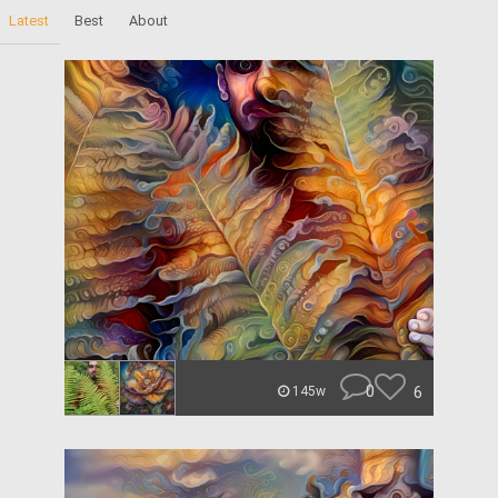
Latest
Best
About
0
6
145w