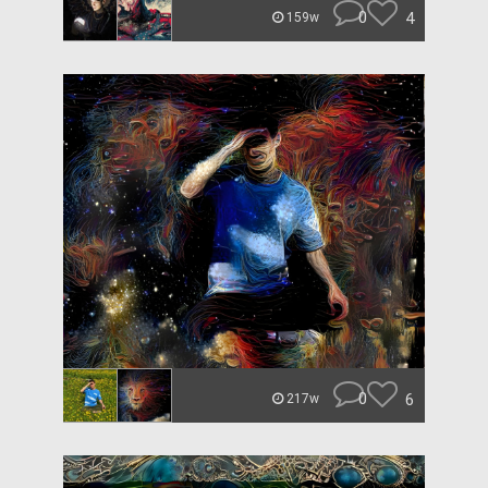
0
4
159w
0
6
217w