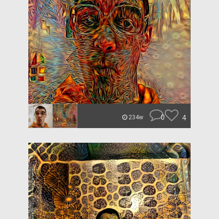
0
4
234w