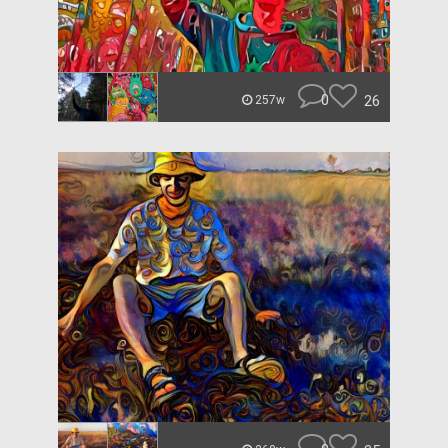
0
26
257w