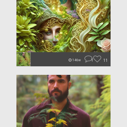
1
11
146w