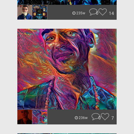
0
14
235w
0
7
236w