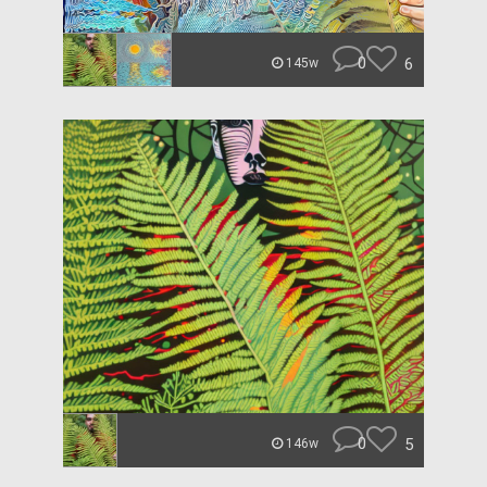
0
6
145w
0
5
146w