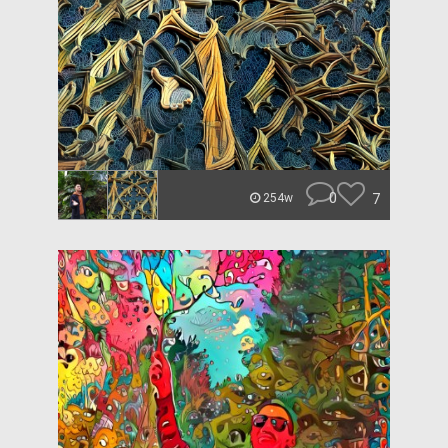
0
7
254w