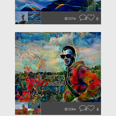
0
0
227w
0
4
228w