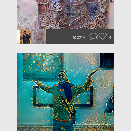
0
4
231w