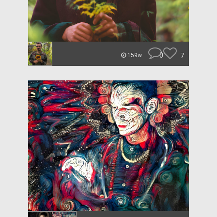
0
7
159w