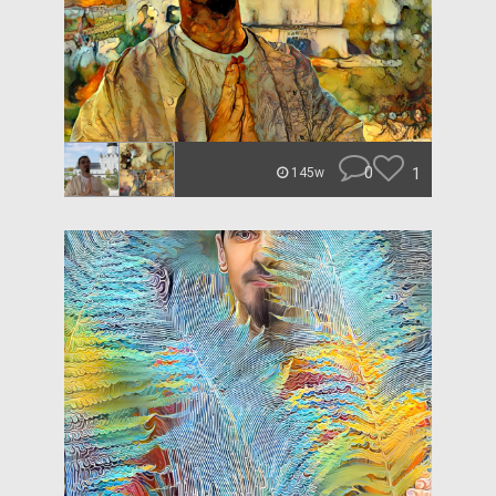
0
1
145w