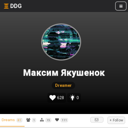
DDG
Максим Якушенок
Dreamer
628
0
Dreams
+ Follow
81
1
15
111