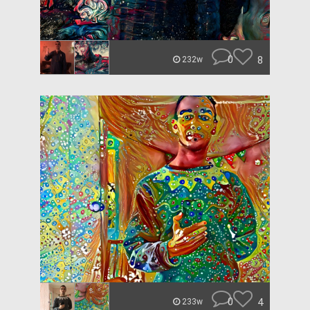
0
8
232w
0
4
233w