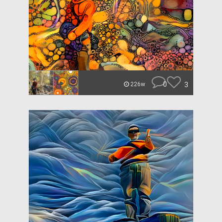
0
3
226w