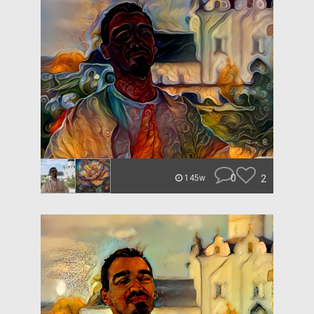
0
2
145w