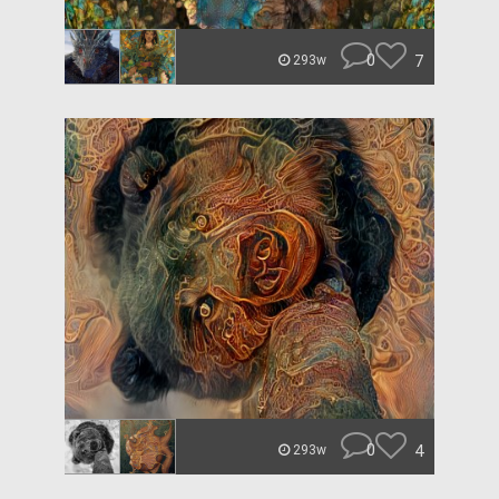
0
7
293w
0
4
293w