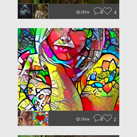
0
4
285w
0
2
286w