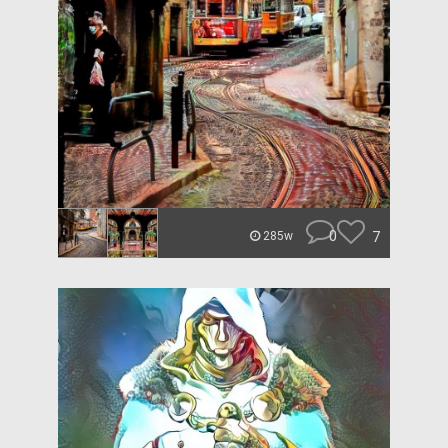
0
7
285w