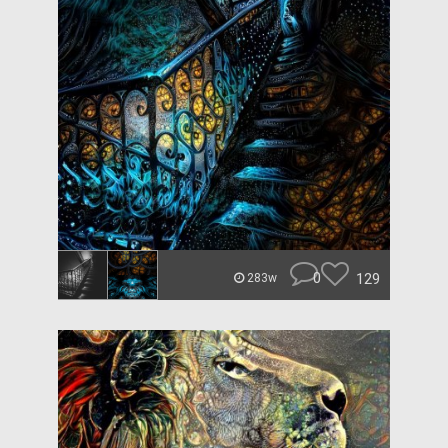
0
129
283w