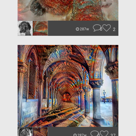
0
2
287w
0
37
287w