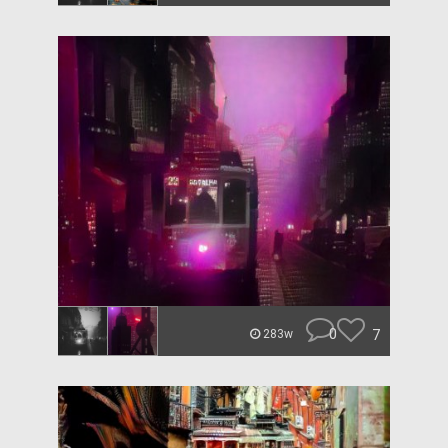
0
7
283w