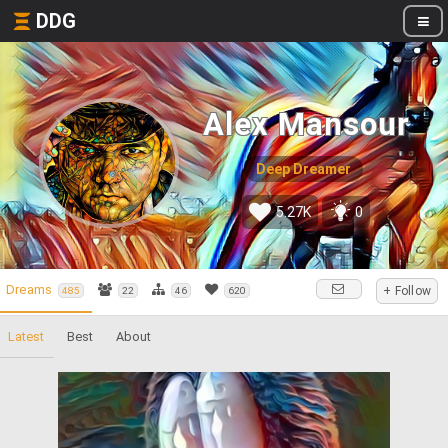
DDG
Alex Mansour
Deep Dreamer
5.27K
0
Dreams
+ Follow
485
22
46
620
Latest
Best
About