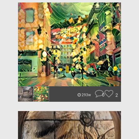
0
2
293w