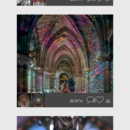
0
26
287w