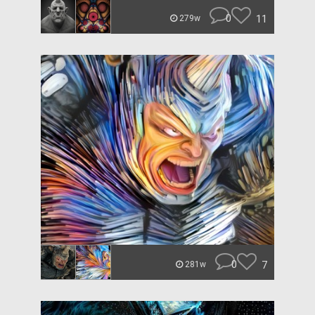
0
11
279w
0
7
281w