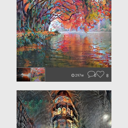
0
8
297w