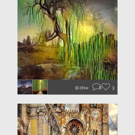
0
3
286w