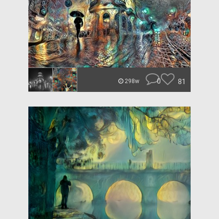
0
81
298w