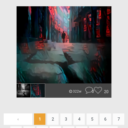
0
20
322w
‹
1
2
3
4
5
6
7