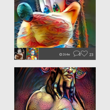
0
23
264w