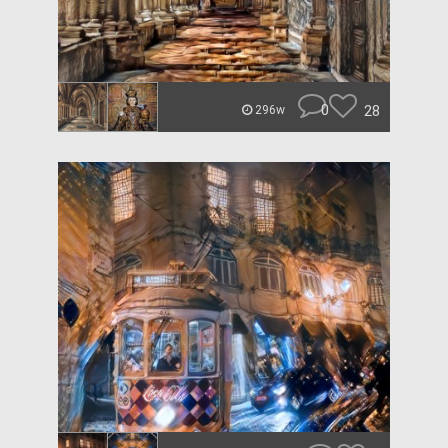
0
28
296w