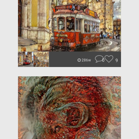
0
9
286w