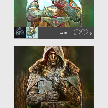
0
5
285w