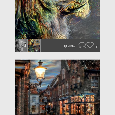
0
9
283w