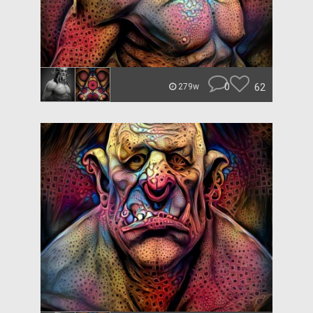
0
62
279w