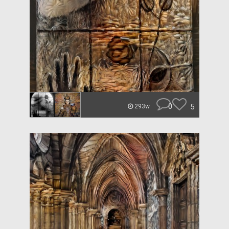
0
5
293w