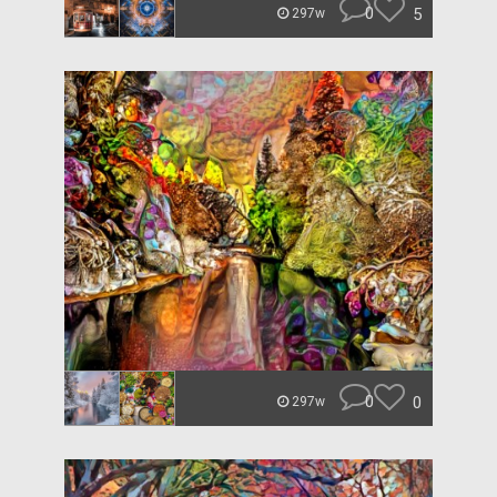
0
5
297w
0
0
297w