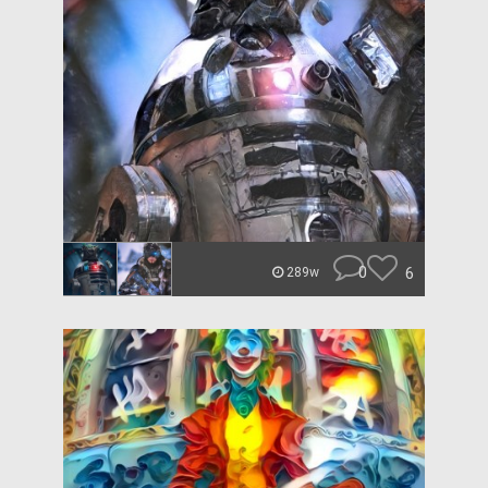
0
6
289w