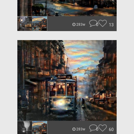
0
13
283w
0
60
283w