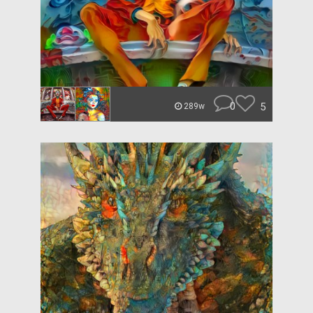
0
5
289w