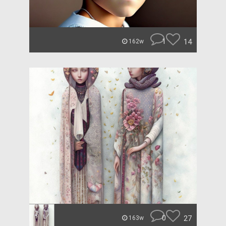
1
14
162w
0
27
163w