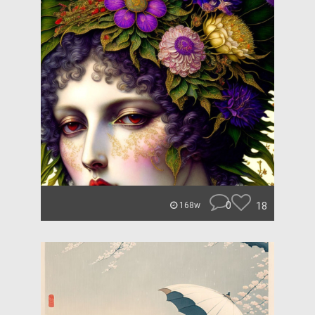
0
18
168w