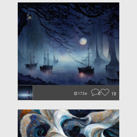
0
18
172w