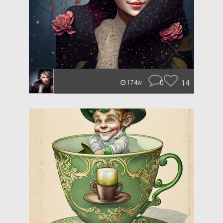
0
14
174w