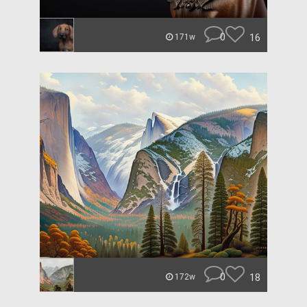
0
16
171w
0
18
172w