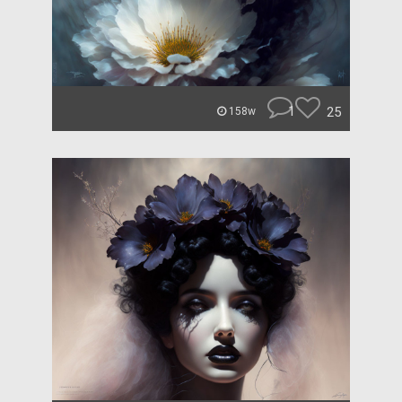
1
25
158w