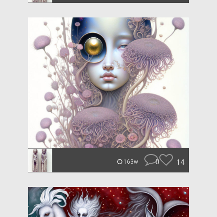
0
14
163w