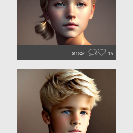
0
15
162w