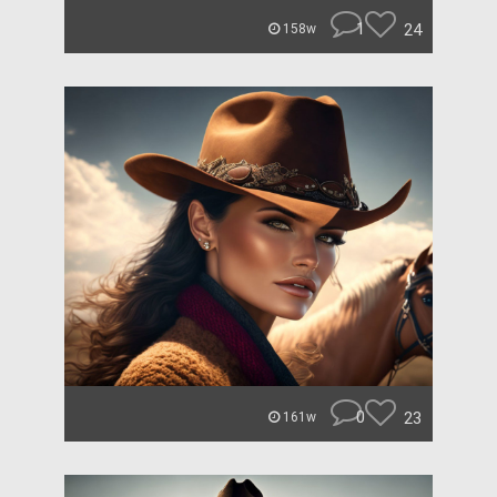
1
24
158w
0
23
161w