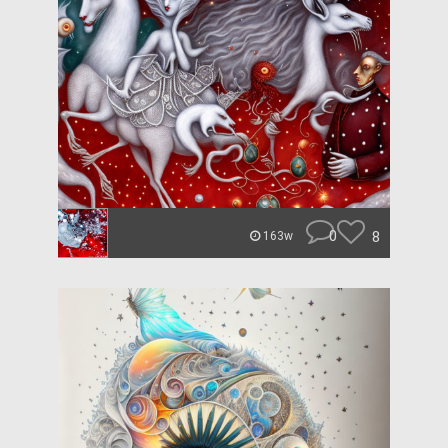
0
8
163w