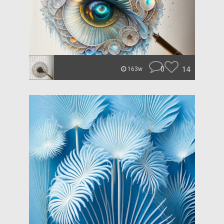
0
14
163w