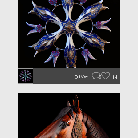
0
14
169w