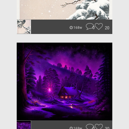
0
20
168w
0
30
169w