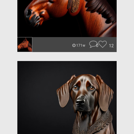
0
12
171w