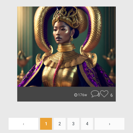
0
6
176w
‹
1
2
3
4
›