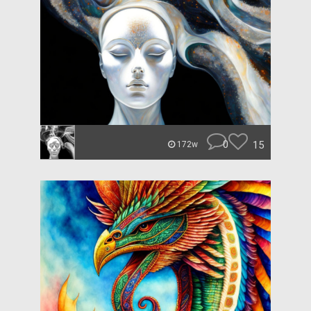
0
15
172w