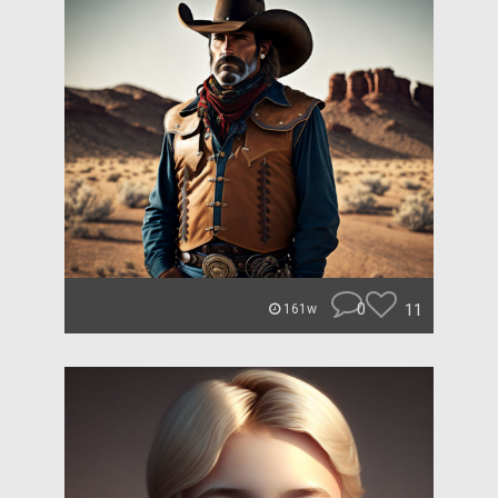
0
11
161w