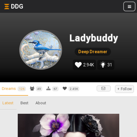
DDG
Ladybuddy
Deep Dreamer
2.94K
31
Dreams
+ Follow
126
49
67
2.45K
Latest
Best
About