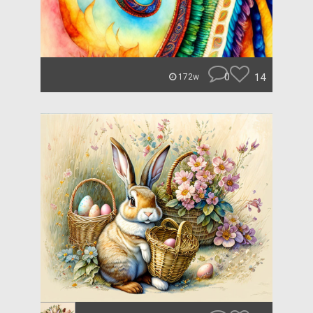
0
14
172w