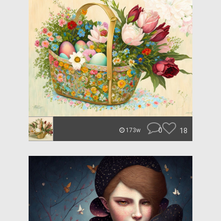
0
18
173w