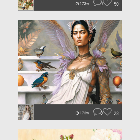
0
50
173w
0
23
173w