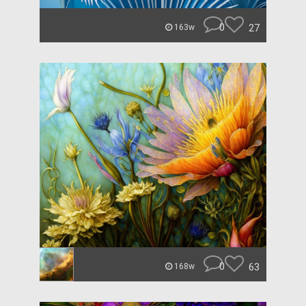
0
27
163w
0
63
168w