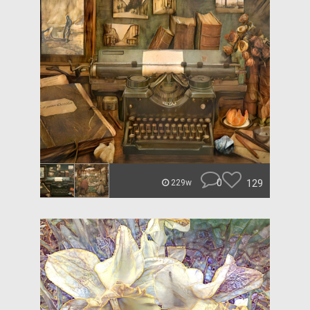
0
129
229w