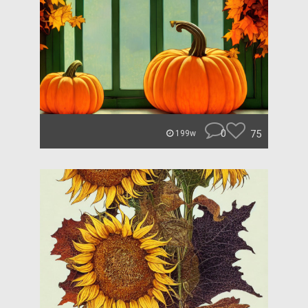
0
75
199w