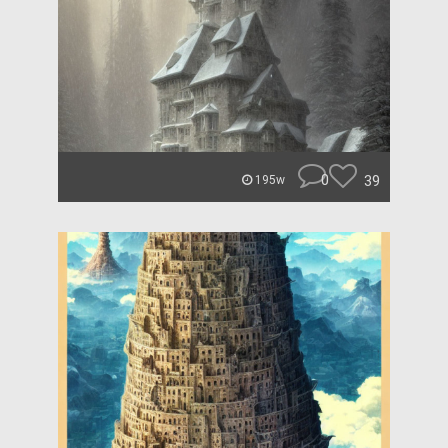
0
39
195w