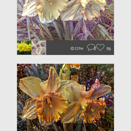
0
96
229w