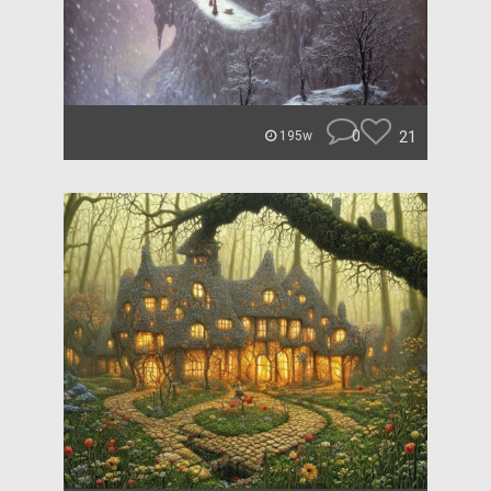
0
21
195w