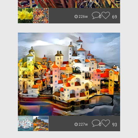
0
69
226w
0
93
227w