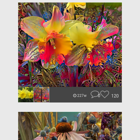
0
120
227w