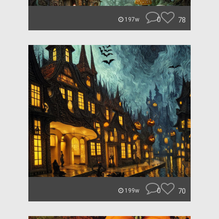
0
78
197w
0
70
199w