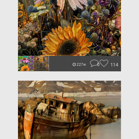
0
114
227w