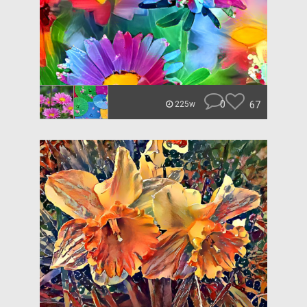
0
67
225w