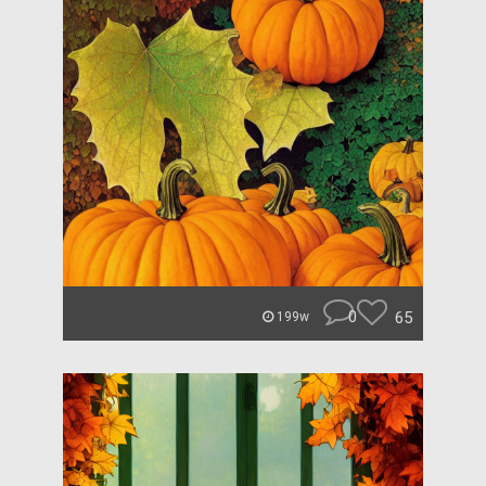
0
65
199w