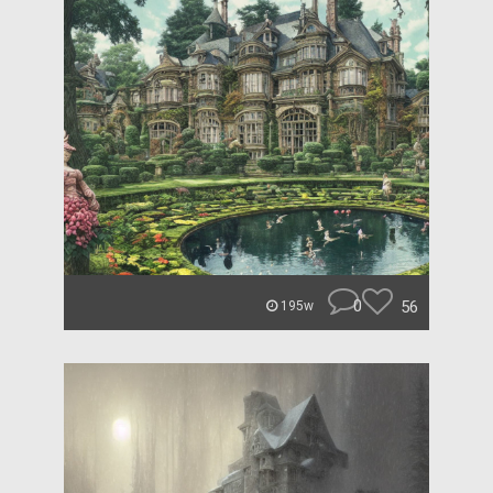
0
56
195w