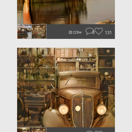
0
131
228w