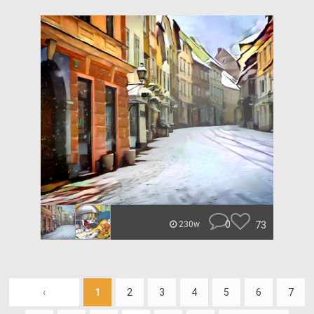
0
73
230w
‹
1
2
3
4
5
6
7