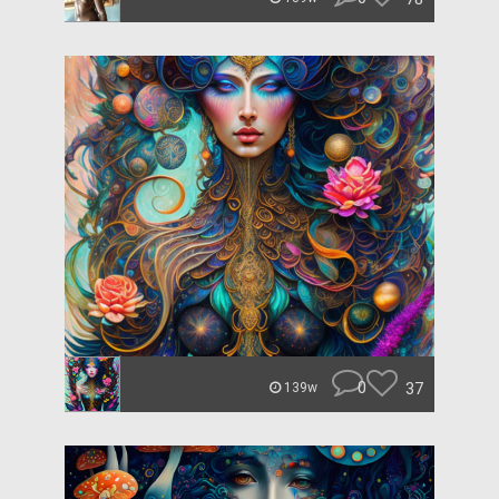
0
37
139w