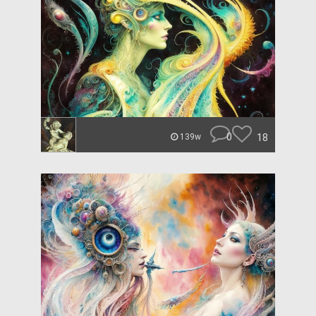
0
18
139w