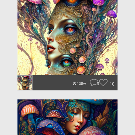
0
18
135w