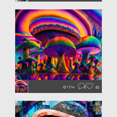
0
43
137w