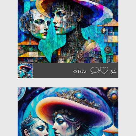
2
64
137w