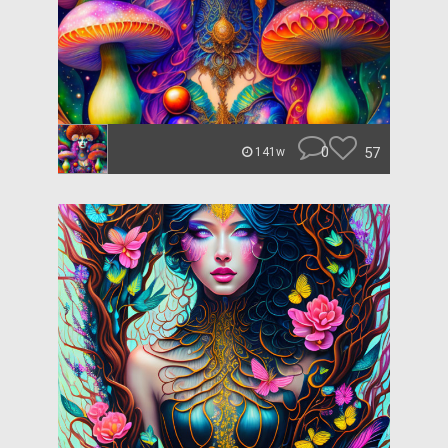
0
57
141w