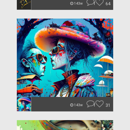
1
64
143w
1
31
143w