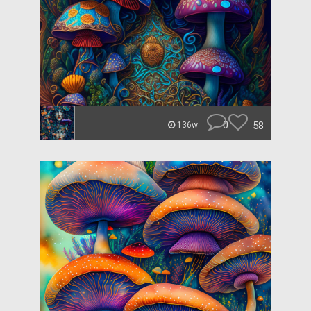
0
58
136w