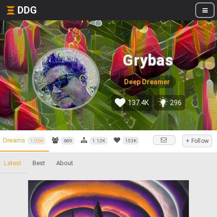
DDG
Grybas
Deep Dreamer
137.4K
296
Dreams
+ Follow
1.05K
689
1.12K
153K
Latest
Best
About