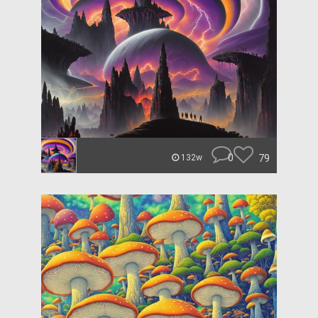
0
79
132w