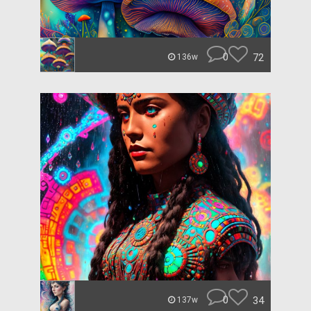
0
72
136w
0
34
137w