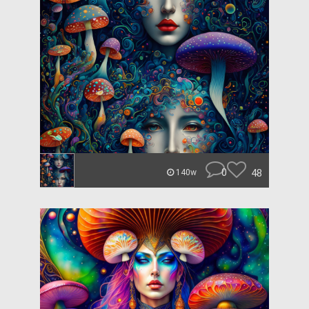
0
48
140w