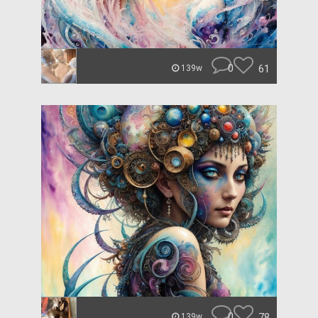
0
61
139w
0
78
139w