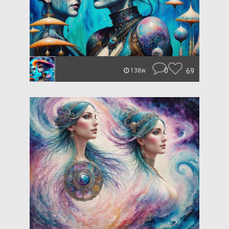
0
69
138w