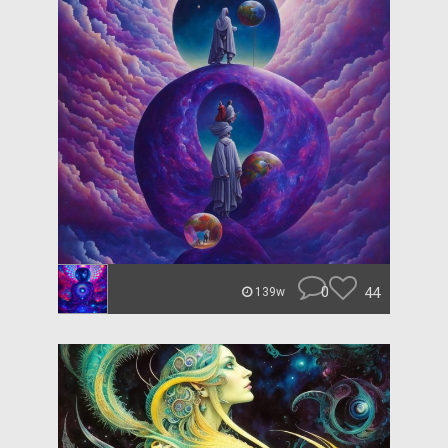
0
44
139w