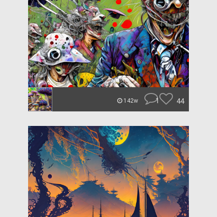
1
44
142w