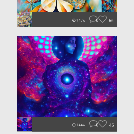
0
66
143w
0
45
144w