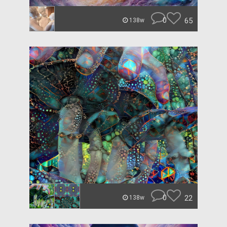
0
65
138w
0
22
138w