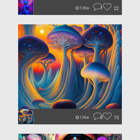
1
22
135w
0
75
135w