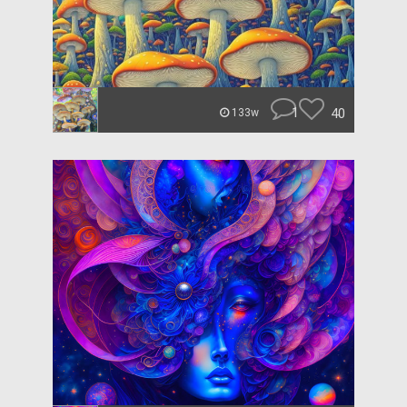
1
40
133w