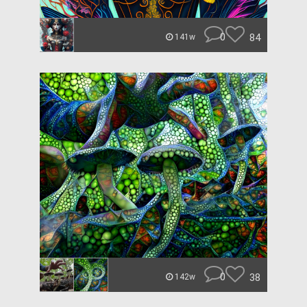
0
84
141w
0
38
142w