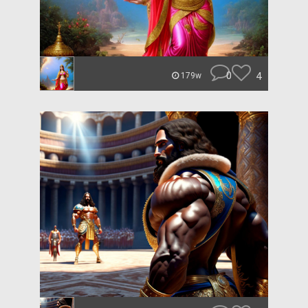
0
4
179w