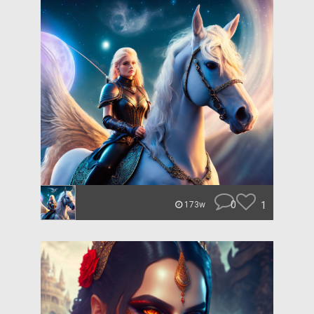
0
1
173w