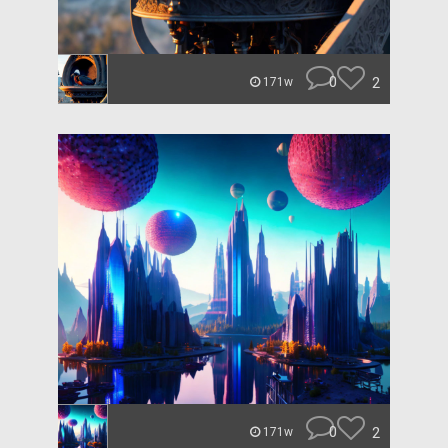
0
2
171w
0
2
171w