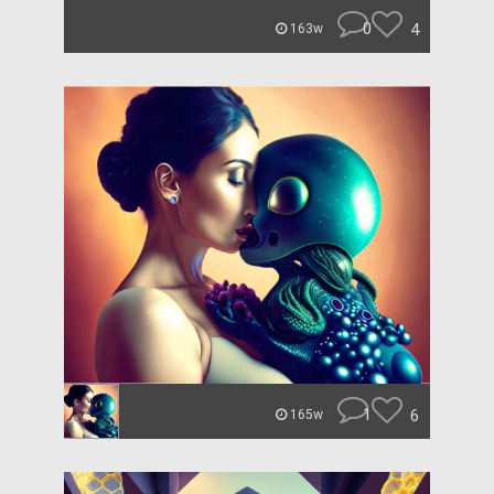
0
4
163w
1
6
165w