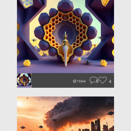
0
4
166w