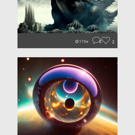
0
2
173w