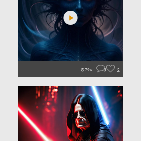
0
2
79w