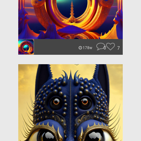
0
7
178w