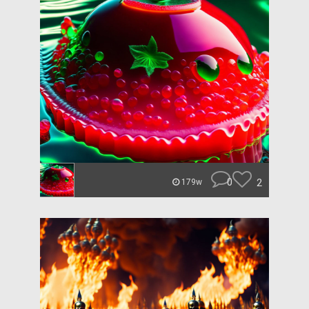
0
2
179w