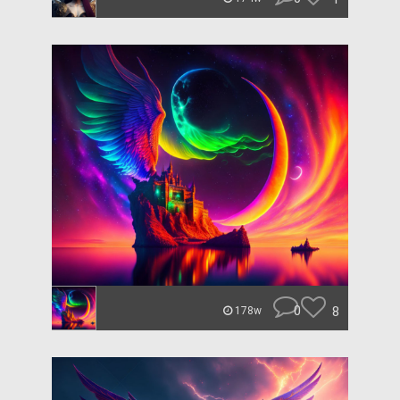
0
8
178w