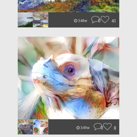
0
41
348w
0
8
349w