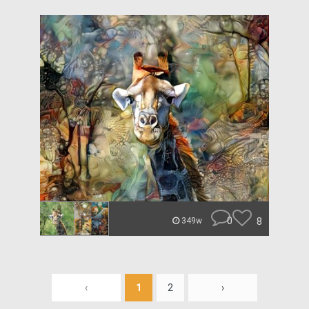
0
8
349w
‹
1
2
›