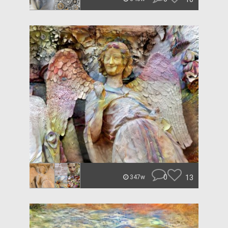
0
13
347w