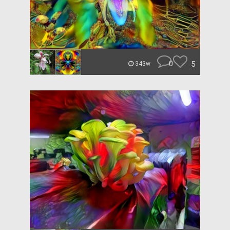
0
5
343w