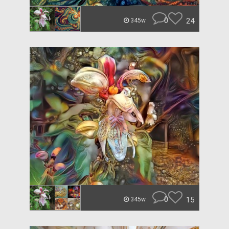
0
24
345w
0
15
345w