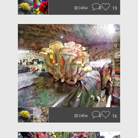
0
19
345w
0
16
345w