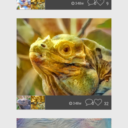
0
9
348w
0
32
348w