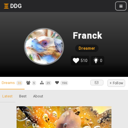
DDG
Franck
Dreamer
510
0
Dreams
+ Follow
36
5
25
196
Latest
Best
About