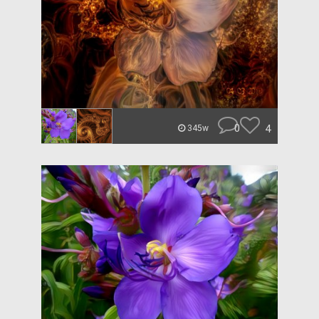
0
4
345w