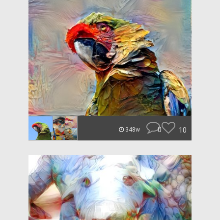
0
10
348w