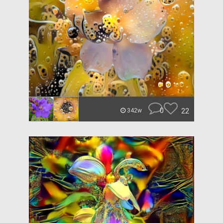
0
22
342w