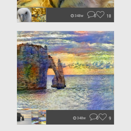
0
18
348w
0
9
348w