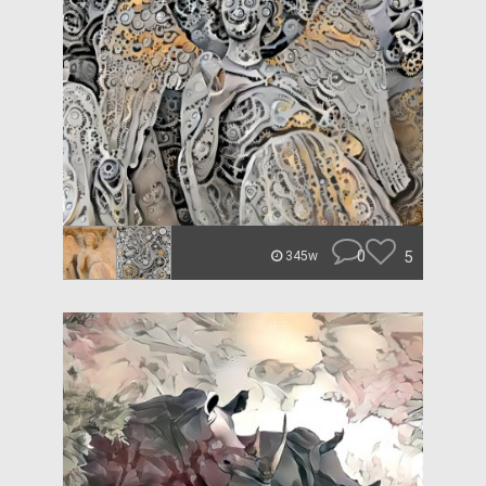
0
5
345w