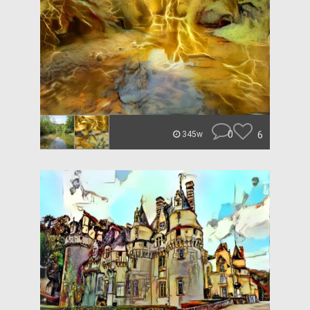
0
6
345w