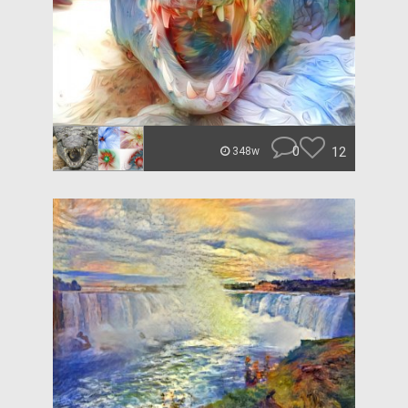
0
12
348w