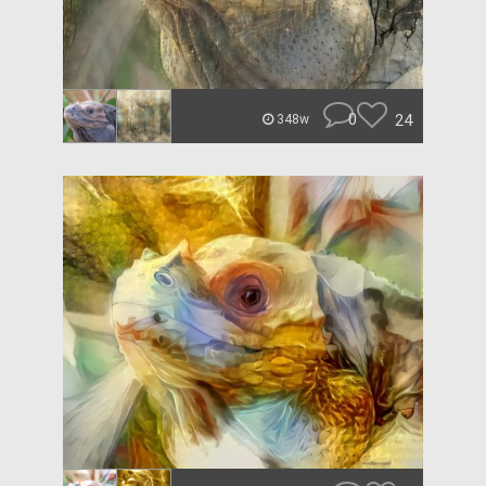
0
24
348w