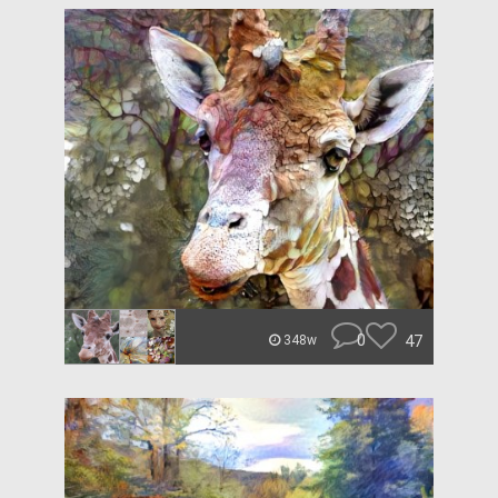
0
47
348w