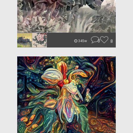
0
8
345w