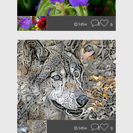
0
6
345w
0
9
345w