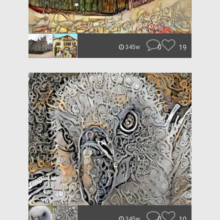
0
19
345w
0
10
345w