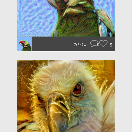
0
5
347w