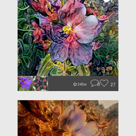
0
27
345w