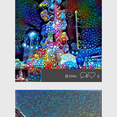
0
3
258w