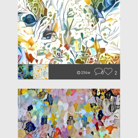
0
2
256w