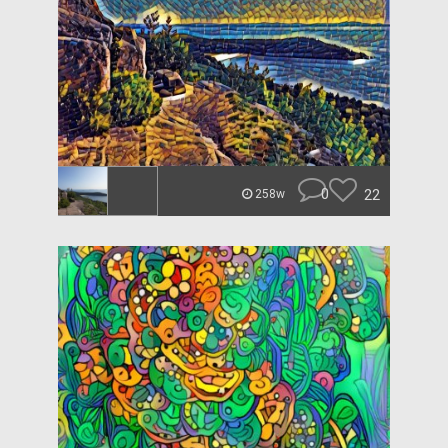
0
22
258w