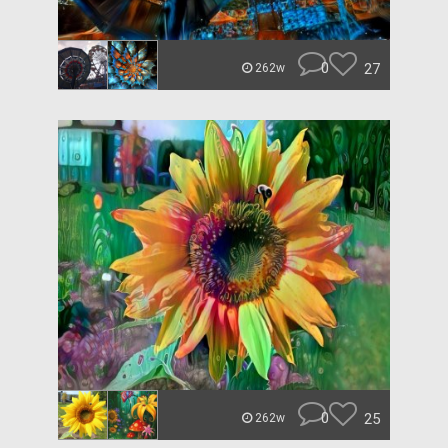
0
27
262w
0
25
262w