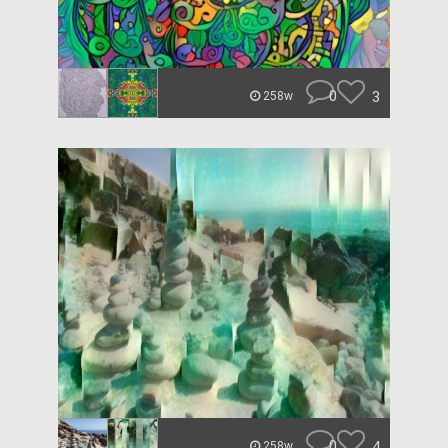
0
3
258w
0
4
258w