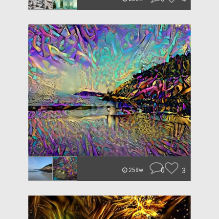
0
3
258w