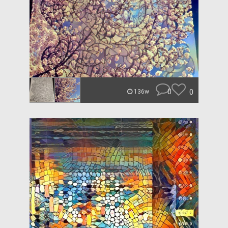
0
0
136w