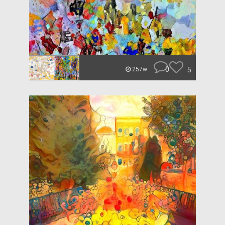
0
5
257w