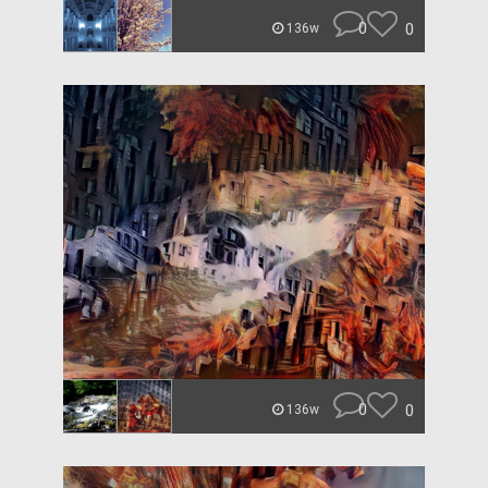
0
0
136w
0
0
136w