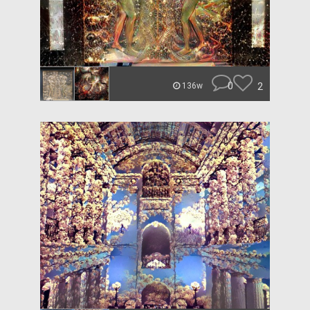
0
2
136w