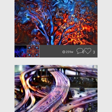
0
3
259w