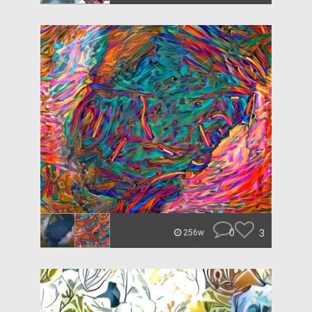
0
3
256w