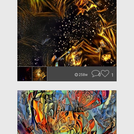
0
1
258w