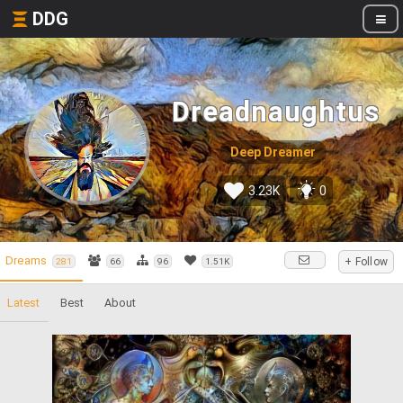
DDG
Dreadnaughtus
Deep Dreamer
3.23K
0
Dreams
+ Follow
281
66
96
1.51K
Latest
Best
About