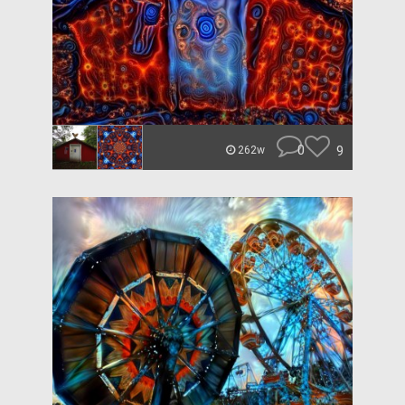
0
9
262w