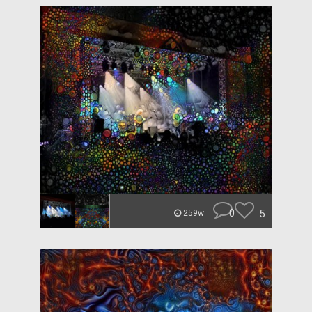
0
5
259w