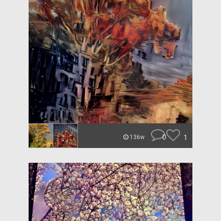
0
1
136w