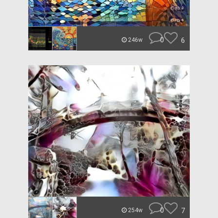
0
6
246w
0
7
254w