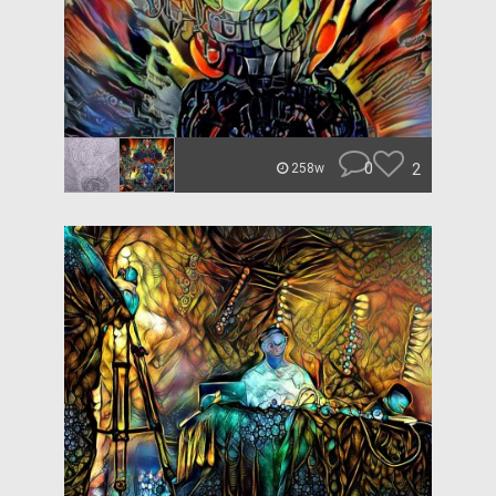
0
2
258w