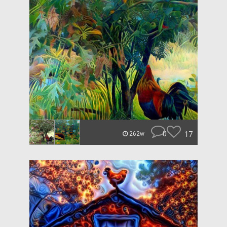
0
17
262w