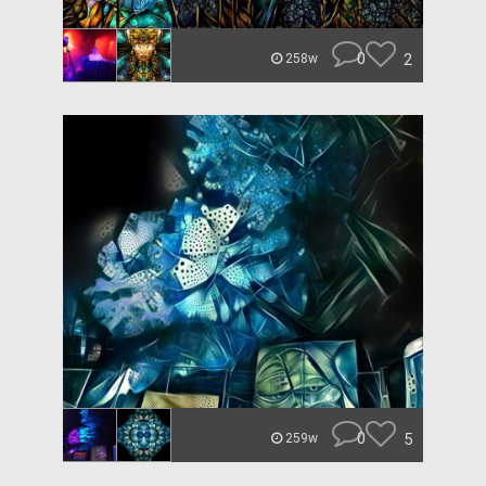
0
2
258w
0
5
259w