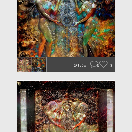
0
0
136w